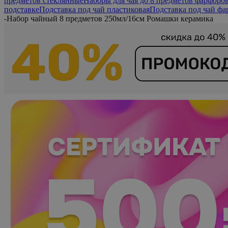
предметов стеклянные
Наборы для чая до 8 предметов фарфоро
подставке
Подставка под чай пластиковая
Подставка под чай фа
-
Набор чайный 8 предметов 250мл/16см Ромашки керамика