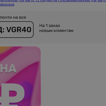
вые
Наборы для чая от 12 предметов стеклянные
Наборы для чая о
рфоровая