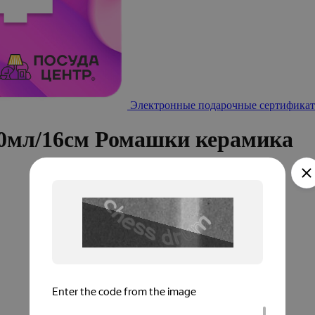
Электронные подарочные сертификат
50мл/16см Ромашки керамика