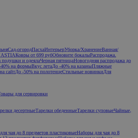
льня
Сад-огород
Пасха
Интерьер
Уборка/Хранение
Ванная/
NASTIA
Ковры от 699 руб
Обновите бокалы
Распродажа.
а подушки и одеяла
Черная пятница
Новогодняя распродажа до
-40% на формы
Вкус лета
До -40% на казаны
Пляжные
на сайт
До -50% на полотенце
Стильные новинки
Для
Товары для сервировки
релки десертные
Тарелки обеденные
Тарелки суповые
Чайные,
для чая до 8 предметов пластиковые
Наборы для чая до 8