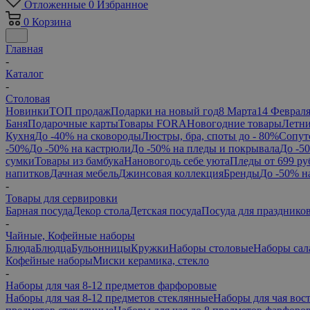
Отложенные
0
Избранное
0
Корзина
Главная
-
Каталог
-
Столовая
Новинки
ТОП продаж
Подарки на новый год
8 Марта
14 Феврал
Баня
Подарочные карты
Товары FORA
Новогодние товары
Летни
Кухня
До -40% на сковороды
Люстры, бра, споты до - 80%
Сопут
-50%
До -50% на кастрюли
До -50% на пледы и покрывала
До -5
сумки
Товары из бамбука
Нановогодь себе уюта
Пледы от 699 ру
напитков
Дачная мебель
Джинсовая коллекция
Бренды
До -50% н
-
Товары для сервировки
Барная посуда
Декор стола
Детская посуда
Посуда для празднико
-
Чайные, Кофейные наборы
Блюда
Блюдца
Бульонницы
Кружки
Наборы столовые
Наборы сал
Кофейные наборы
Миски керамика, стекло
-
Наборы для чая 8-12 предметов фарфоровые
Наборы для чая 8-12 предметов стеклянные
Наборы для чая вос