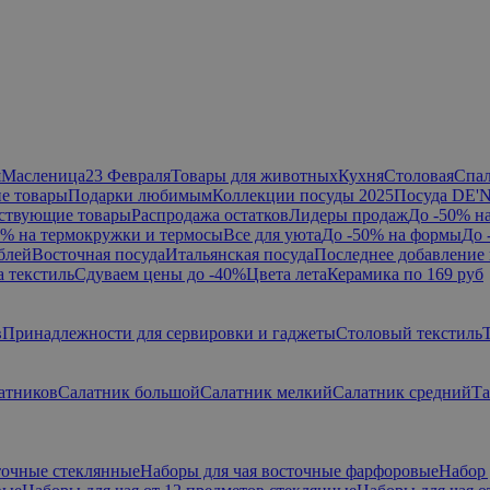
я
Масленица
23 Февраля
Товары для животных
Кухня
Столовая
Спа
е товары
Подарки любимым
Коллекции посуды 2025
Посуда DE'
ствующие товары
Распродажа остатков
Лидеры продаж
До -50% н
0% на термокружки и термосы
Все для уюта
До -50% на формы
До 
блей
Восточная посуда
Итальянская посуда
Последнее добавление 
а текстиль
Сдуваем цены до -40%
Цвета лета
Керамика по 169 руб
в
Принадлежности для сервировки и гаджеты
Столовый текстиль
атников
Салатник большой
Салатник мелкий
Салатник средний
Та
точные стеклянные
Наборы для чая восточные фарфоровые
Набор 