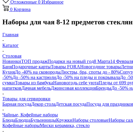
Отложенные
0
Избранное
0
Корзина
Наборы для чая 8-12 предметов стекля
Главная
-
Каталог
-
Столовая
Новинки
ТОП продаж
Подарки на новый год
8 Марта
14 Феврал
Баня
Подарочные карты
Товары FORA
Новогодние товары
Летни
Кухня
До -40% на сковороды
Люстры, бра, споты до - 80%
Сопут
-50%
До -50% на кастрюли
До -50% на пледы и покрывала
До -5
сумки
Товары из бамбука
Нановогодь себе уюта
Пледы от 699 ру
напитков
Дачная мебель
Джинсовая коллекция
Бренды
До -50% н
-
Товары для сервировки
Барная посуда
Декор стола
Детская посуда
Посуда для празднико
-
Чайные, Кофейные наборы
Блюда
Блюдца
Бульонницы
Кружки
Наборы столовые
Наборы сал
Кофейные наборы
Миски керамика, стекло
-