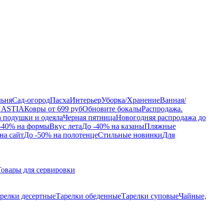
льня
Сад-огород
Пасха
Интерьер
Уборка/Хранение
Ванная/
NASTIA
Ковры от 699 руб
Обновите бокалы
Распродажа.
а подушки и одеяла
Черная пятница
Новогодняя распродажа до
-40% на формы
Вкус лета
До -40% на казаны
Пляжные
на сайт
До -50% на полотенце
Стильные новинки
Для
Товары для сервировки
релки десертные
Тарелки обеденные
Тарелки суповые
Чайные,