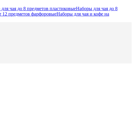
 для чая до 8 предметов пластиковые
Наборы для чая до 8
т 12 предметов фарфоровые
Наборы для чая и кофе на