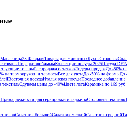
нные
я
Масленица
23 Февраля
Товары для животных
Кухня
Столовая
Спа
е товары
Подарки любимым
Коллекции посуды 2025
Посуда DE'
ствующие товары
Распродажа остатков
Лидеры продаж
До -50% н
0% на термокружки и термосы
Все для уюта
До -50% на формы
До 
блей
Восточная посуда
Итальянская посуда
Последнее добавление 
а текстиль
Сдуваем цены до -40%
Цвета лета
Керамика по 169 руб
в
Принадлежности для сервировки и гаджеты
Столовый текстиль
атников
Салатник большой
Салатник мелкий
Салатник средний
Та