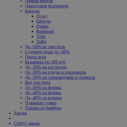
Дачная мебель
Джинсовая коллекция
Бренды
Назад
Бренды
Polaris
Redmond
Tefal
Taller
До -50% на текстиль
Сдуваем цены до -40%
Цвета лета
Керамика по 169 руб
До -50% на кастрюли
До -50% на пледы и покрывала
До -50% на термокружки и термосы
Все для уюта
До -50% на формы
До -40% на формы
До -40% на казаны
Пляжные сумки
Товары из бамбука
Акции
Статус заказа