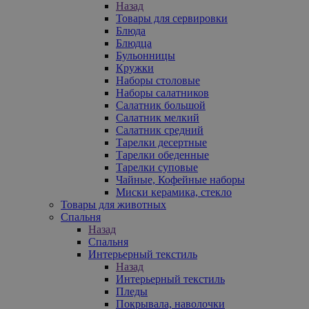
Назад
Товары для сервировки
Блюда
Блюдца
Бульонницы
Кружки
Наборы столовые
Наборы салатников
Салатник большой
Салатник мелкий
Салатник средний
Тарелки десертные
Тарелки обеденные
Тарелки суповые
Чайные, Кофейные наборы
Миски керамика, стекло
Товары для животных
Спальня
Назад
Спальня
Интерьерный текстиль
Назад
Интерьерный текстиль
Пледы
Покрывала, наволочки