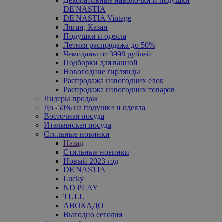
Декоративные наволочки и подушки
DE'NASTIA
DE'NASTIA Vintage
Ляган, Казан
Подушки и одеяла
Летняя распродажа до 50%
Чемоданы от 3998 рублей
Подборки для ванной
Новогодние гирлянды
Распродажа новогодних елок
Распродажа новогодних товаров
Лидеры продаж
До -50% на подушки и одеяла
Восточная посуда
Итальянская посуда
Стильные новинки
Назад
Стильные новинки
Новый 2023 год
DE'NASTIA
Lucky
ND PLAY
TULU
АВОКАДО
Выгодно сегодня