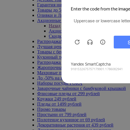
Гарантия низкой цены
Товары до 500 руб
Оливки и Лимоны
Акционные товары
Назад
Акционные товары
Скидка 20% по промокоду
Распродажа! Ульяновск до -70%
Лучшая цена
Товары с бесплатной доставкой
Кухонный текстиль
Распродажа до -50%
Жаропрочная посуда
Махровые полотенца
До -50% на ковры
Наборы посуды FORA
Заварочные чайники с бамбуковой крышкой
Флисовые пледы от 299 рублей
Кружки 249 рублей
Пледы от 1499 рублей
Промо товары
Простыни от 799 рублей
Полотенце кухонное от 69 рублей
Декоративные растения от 439 рублей