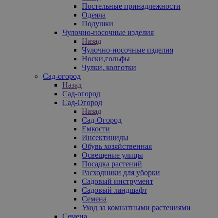
Постельные принадлежности
Одеяла
Подушки
Чулочно-носочные изделия
Назад
Чулочно-носочные изделия
Носки,гольфы
Чулки, колготки
Сад-огород
Назад
Сад-огород
Сад-Огород
Назад
Сад-Огород
Емкости
Инсектициды
Обувь хозяйственная
Освещение улицы
Посадка растений
Расходники для уборки
Садовый инструмент
Садовый ландшафт
Семена
Уход за комнатными растениями
Семена