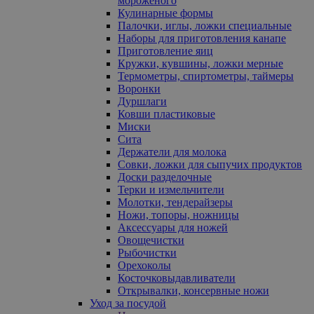
мороженого
Кулинарные формы
Палочки, иглы, ложки специальные
Наборы для приготовления канапе
Приготовление яиц
Кружки, кувшины, ложки мерные
Термометры, спиртометры, таймеры
Воронки
Дуршлаги
Ковши пластиковые
Миски
Сита
Держатели для молока
Совки, ложки для сыпучих продуктов
Доски разделочные
Терки и измельчители
Молотки, тендерайзеры
Ножи, топоры, ножницы
Аксессуары для ножей
Овощечистки
Рыбочистки
Орехоколы
Косточковыдавливатели
Открывалки, консервные ножи
Уход за посудой