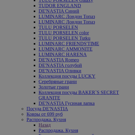
TULU PORSELEN Galaxy
TUDOR ENGLAND
DE'NASTIA Синий
LUMINARC Лондон Топаз
LUMINARC Лондон Топаз
TULU PORSELEN
TULU PORSELEN color
TULU PORSELEN Tutku
LUMINARC FRIENDS'TIME
LUMINARC AMMONITE
LUMINARC HARENA
DE'NASTIA Romeo
DE'NASTIA голубой
DE'NASTIA Оливки
Коллекция посуды LUCKY
Серебряные грани
Золотые грани
Коллекция посуды BAKER`S SECRET
GRANITE
DE'NASTIA Гусиная лапка
Посуда DE'NASTIA
Ковры от 699 руб
Распродажа. Кухня
Назад
Распродажа. Кухня