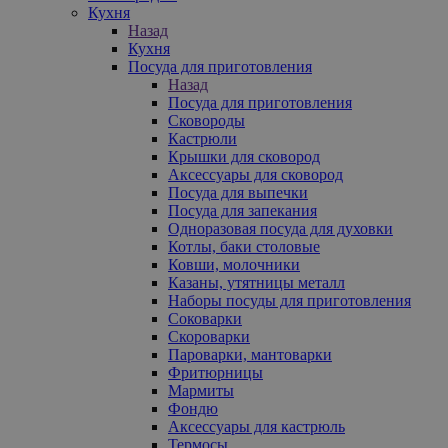
Кухня
Назад
Кухня
Посуда для приготовления
Назад
Посуда для приготовления
Сковороды
Кастрюли
Крышки для сковород
Аксессуары для сковород
Посуда для выпечки
Посуда для запекания
Одноразовая посуда для духовки
Котлы, баки столовые
Ковши, молочники
Казаны, утятницы металл
Наборы посуды для приготовления
Соковарки
Скороварки
Пароварки, мантоварки
Фритюрницы
Мармиты
Фондю
Аксессуары для кастрюль
Термосы