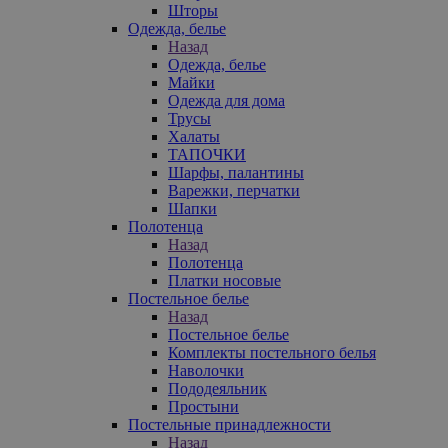
Шторы
Одежда, белье
Назад
Одежда, белье
Майки
Одежда для дома
Трусы
Халаты
ТАПОЧКИ
Шарфы, палантины
Варежки, перчатки
Шапки
Полотенца
Назад
Полотенца
Платки носовые
Постельное белье
Назад
Постельное белье
Комплекты постельного белья
Наволочки
Пододеяльник
Простыни
Постельные принадлежности
Назад