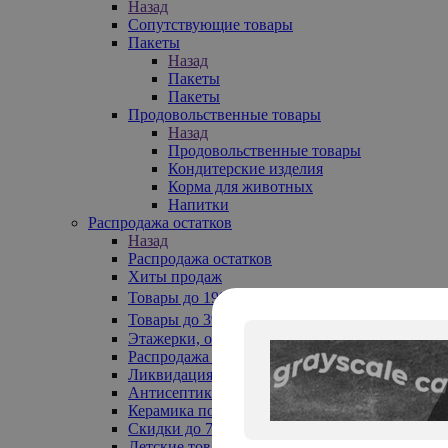
Назад
Сопутствующие товары
Пакеты
Назад
Пакеты
Пакеты
Продовольственные товары
Назад
Продовольственные товары
Кондитерские изделия
Корма для животных
Напитки
Распродажа остатков
Назад
Распродажа остатков
Хиты продаж
Товары до 199₽
Товары до 399₽
Этажерки, обувницы
Распродажа текстиля до -50%
Ликвидация до -70%
Антисептики
Керамика по 129 руб
Скидки до 70%
Детские товары