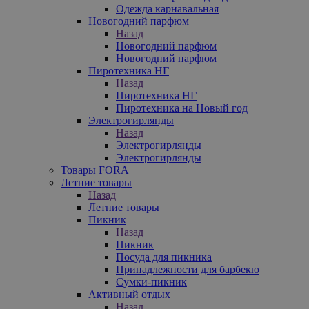
Одежда карнавальная
Новогодний парфюм
Назад
Новогодний парфюм
Новогодний парфюм
Пиротехника НГ
Назад
Пиротехника НГ
Пиротехника на Новый год
Электрогирлянды
Назад
Электрогирлянды
Электрогирлянды
Товары FORA
Летние товары
Назад
Летние товары
Пикник
Назад
Пикник
Посуда для пикника
Принадлежности для барбекю
Сумки-пикник
Активный отдых
Назад