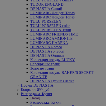
TULU PORSELEN Galaxy
TUDOR ENGLAND
DE'NASTIA Синий
LUMINARC Лондон Топаз
LUMINARC Лондон Топаз
TULU PORSELEN
TULU PORSELEN color
TULU PORSELEN Tutku
LUMINARC FRIENDS'TIME
LUMINARC AMMONITE
LUMINARC HARENA
DE'NASTIA Romeo
DE'NASTIA голубой
DE'NASTIA Оливки
Коллекция посуды LUCKY
Серебряные грани
Золотые грани
Коллекция посуды BAKER`S SECRET
GRANITE
DE'NASTIA Гусиная лапка
Посуда DE'NASTIA
Ковры от 699 руб
Распродажа. Кухня
Назад
Распродажа. Кухня