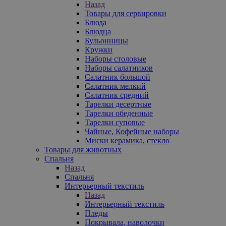
Назад
Товары для сервировки
Блюда
Блюдца
Бульонницы
Кружки
Наборы столовые
Наборы салатников
Салатник большой
Салатник мелкий
Салатник средний
Тарелки десертные
Тарелки обеденные
Тарелки суповые
Чайные, Кофейные наборы
Миски керамика, стекло
Товары для животных
Спальня
Назад
Спальня
Интерьерный текстиль
Назад
Интерьерный текстиль
Пледы
Покрывала, наволочки