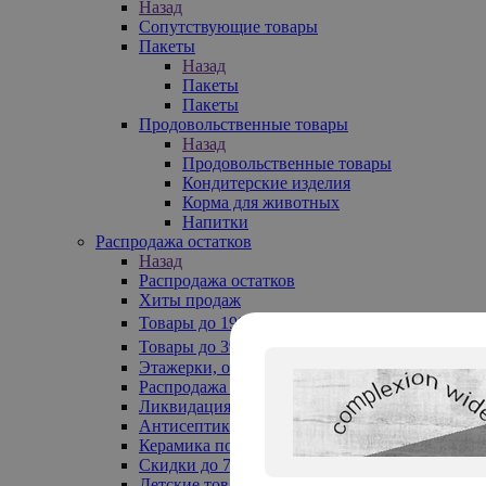
Назад
Сопутствующие товары
Пакеты
Назад
Пакеты
Пакеты
Продовольственные товары
Назад
Продовольственные товары
Кондитерские изделия
Корма для животных
Напитки
Распродажа остатков
Назад
Распродажа остатков
Хиты продаж
Товары до 199₽
Товары до 399₽
Этажерки, обувницы
Распродажа текстиля до -50%
Ликвидация до -70%
Антисептики
Керамика по 129 руб
Скидки до 70%
Детские товары