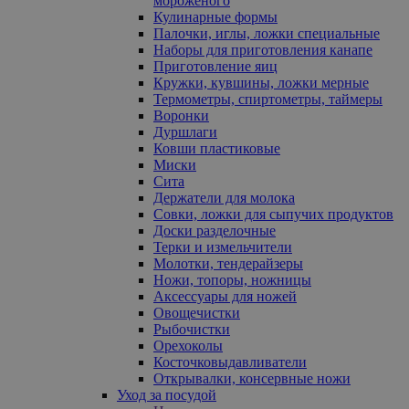
мороженого
Кулинарные формы
Палочки, иглы, ложки специальные
Наборы для приготовления канапе
Приготовление яиц
Кружки, кувшины, ложки мерные
Термометры, спиртометры, таймеры
Воронки
Дуршлаги
Ковши пластиковые
Миски
Сита
Держатели для молока
Совки, ложки для сыпучих продуктов
Доски разделочные
Терки и измельчители
Молотки, тендерайзеры
Ножи, топоры, ножницы
Аксессуары для ножей
Овощечистки
Рыбочистки
Орехоколы
Косточковыдавливатели
Открывалки, консервные ножи
Уход за посудой