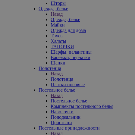
Шторы
Одежда, белье
Назад
Одежда, белье
Майки
Одежда для дома
Трусы
Халаты
ТАПОЧКИ
Шарфы, палантины
Варежки, перчатки
Шапки
Полотенца
Назад
Полотенца
Платки носовые
Постельное белье
Назад
Постельное белье
Комплекты постельного белья
Наволочки
Пододеяльник
Простыни
Постельные принадлежности
Назад