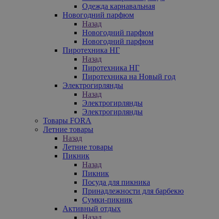
Одежда карнавальная
Новогодний парфюм
Назад
Новогодний парфюм
Новогодний парфюм
Пиротехника НГ
Назад
Пиротехника НГ
Пиротехника на Новый год
Электрогирлянды
Назад
Электрогирлянды
Электрогирлянды
Товары FORA
Летние товары
Назад
Летние товары
Пикник
Назад
Пикник
Посуда для пикника
Принадлежности для барбекю
Сумки-пикник
Активный отдых
Назад