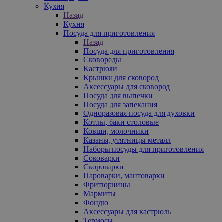
Кухня
Назад
Кухня
Посуда для приготовления
Назад
Посуда для приготовления
Сковороды
Кастрюли
Крышки для сковород
Аксессуары для сковород
Посуда для выпечки
Посуда для запекания
Одноразовая посуда для духовки
Котлы, баки столовые
Ковши, молочники
Казаны, утятницы металл
Наборы посуды для приготовления
Соковарки
Скороварки
Пароварки, мантоварки
Фритюрницы
Мармиты
Фондю
Аксессуары для кастрюль
Термосы