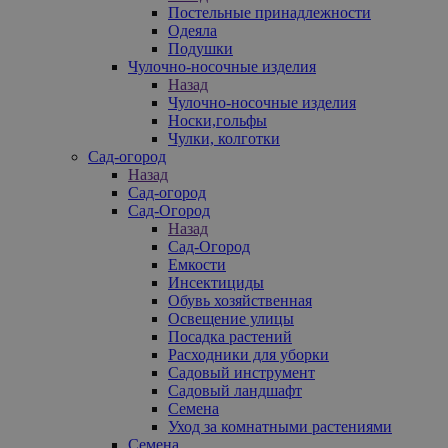
Постельные принадлежности
Одеяла
Подушки
Чулочно-носочные изделия
Назад
Чулочно-носочные изделия
Носки,гольфы
Чулки, колготки
Сад-огород
Назад
Сад-огород
Сад-Огород
Назад
Сад-Огород
Емкости
Инсектициды
Обувь хозяйственная
Освещение улицы
Посадка растений
Расходники для уборки
Садовый инструмент
Садовый ландшафт
Семена
Уход за комнатными растениями
Семена