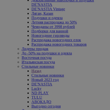
Декоративные наволочки и подушки
DE'NASTIA
DE'NASTIA Vintage
Ляган, Казан
Подушки и одеяла
Летняя распродажа до 50%
Чемоданы от 3998 рублей
Подборки для ванной
Новогодние гирлянды
Распродажа новогодних елок
Распродажа новогодних товаров
Лидеры продаж
До -50% на подушки и одеяла
Восточная посуда
Итальянская посуда
Стильные новинки
Назад
Стильные новинки
Новый 2023 год
DE'NASTIA
Lucky
ND PLAY
TULU
АВОКАДО
Выгодно сегодня