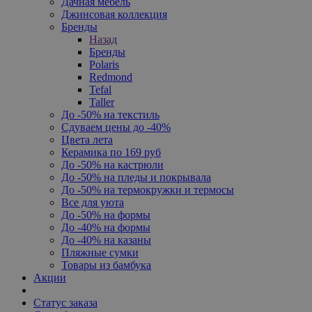
Дачная мебель
Джинсовая коллекция
Бренды
Назад
Бренды
Polaris
Redmond
Tefal
Taller
До -50% на текстиль
Сдуваем цены до -40%
Цвета лета
Керамика по 169 руб
До -50% на кастрюли
До -50% на пледы и покрывала
До -50% на термокружки и термосы
Все для уюта
До -50% на формы
До -40% на формы
До -40% на казаны
Пляжные сумки
Товары из бамбука
Акции
Статус заказа