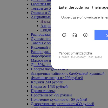
Гарантия низкой цены
Товары до 500 руб
Оливки и Лимоны
Акционные товары
Назад
Акционные товары
Скидка 20% по промокоду
Распродажа! Ульяновск до -70%
Лучшая цена
Товары с бесплатной доставкой
Кухонный текстиль
Распродажа до -50%
Жаропрочная посуда
Махровые полотенца
До -50% на ковры
Наборы посуды FORA
Заварочные чайники с бамбуковой крышкой
Флисовые пледы от 299 рублей
Кружки 249 рублей
Пледы от 1499 рублей
Промо товары
Простыни от 799 рублей
Полотенце кухонное от 69 рублей
Декоративные растения от 439 рублей