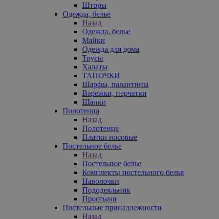
Шторы
Одежда, белье
Назад
Одежда, белье
Майки
Одежда для дома
Трусы
Халаты
ТАПОЧКИ
Шарфы, палантины
Варежки, перчатки
Шапки
Полотенца
Назад
Полотенца
Платки носовые
Постельное белье
Назад
Постельное белье
Комплекты постельного белья
Наволочки
Пододеяльник
Простыни
Постельные принадлежности
Назад