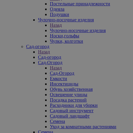
Постельные принадлежности
Одеяла
Подушки
Чулочно-носочные изделия
Назад
Чулочно-носочные изделия
Носки,гольфы
Чулки, колготки
Сад-огород
Назад
Сад-огород
Сад-Огород
Назад
Сад-Огород
Емкости
Инсектициды
Обувь хозяйственная
Освещение улицы
Посадка растений
Расходники для уборки
Садовый инструмент
Садовый ландшафт
Семена
Уход за комнатными растениями
Семена