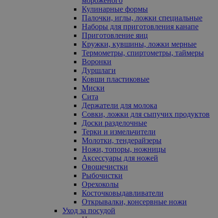
мороженого
Кулинарные формы
Палочки, иглы, ложки специальные
Наборы для приготовления канапе
Приготовление яиц
Кружки, кувшины, ложки мерные
Термометры, спиртометры, таймеры
Воронки
Дуршлаги
Ковши пластиковые
Миски
Сита
Держатели для молока
Совки, ложки для сыпучих продуктов
Доски разделочные
Терки и измельчители
Молотки, тендерайзеры
Ножи, топоры, ножницы
Аксессуары для ножей
Овощечистки
Рыбочистки
Орехоколы
Косточковыдавливатели
Открывалки, консервные ножи
Уход за посудой