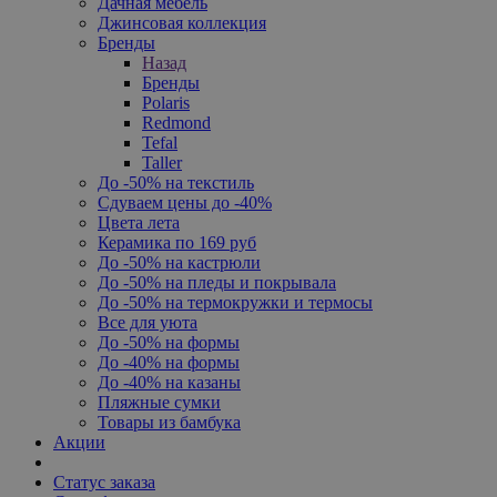
Дачная мебель
Джинсовая коллекция
Бренды
Назад
Бренды
Polaris
Redmond
Tefal
Taller
До -50% на текстиль
Сдуваем цены до -40%
Цвета лета
Керамика по 169 руб
До -50% на кастрюли
До -50% на пледы и покрывала
До -50% на термокружки и термосы
Все для уюта
До -50% на формы
До -40% на формы
До -40% на казаны
Пляжные сумки
Товары из бамбука
Акции
Статус заказа