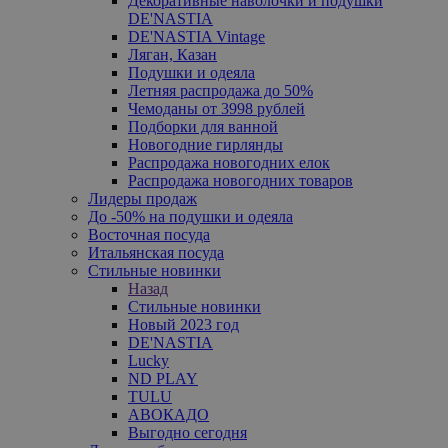
Декоративные наволочки и подушки
DE'NASTIA
DE'NASTIA Vintage
Ляган, Казан
Подушки и одеяла
Летняя распродажа до 50%
Чемоданы от 3998 рублей
Подборки для ванной
Новогодние гирлянды
Распродажа новогодних елок
Распродажа новогодних товаров
Лидеры продаж
До -50% на подушки и одеяла
Восточная посуда
Итальянская посуда
Стильные новинки
Назад
Стильные новинки
Новый 2023 год
DE'NASTIA
Lucky
ND PLAY
TULU
АВОКАДО
Выгодно сегодня