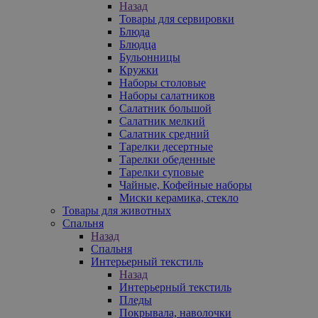
Назад
Товары для сервировки
Блюда
Блюдца
Бульонницы
Кружки
Наборы столовые
Наборы салатников
Салатник большой
Салатник мелкий
Салатник средний
Тарелки десертные
Тарелки обеденные
Тарелки суповые
Чайные, Кофейные наборы
Миски керамика, стекло
Товары для животных
Спальня
Назад
Спальня
Интерьерный текстиль
Назад
Интерьерный текстиль
Пледы
Покрывала, наволочки