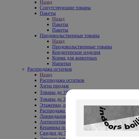
Назад
Сопутствующие товары
Пакеты
Назад
Пакеты
Пакеты
Продовольственные товары
Назад
Продовольственные товары
Кондитерские изделия
Корма для животных
Напитки
Распродажа остатков
Назад
Распродажа остатков
Хиты продаж
Товары до 199₽
Товары до 399₽
Этажерки, обувницы
Распродажа текстиля до -50%
Ликвидация до -70%
Антисептики
Керамика по 129 руб
Скидки до 70%
Детские товары