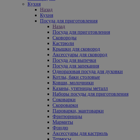
Кухня
Назад
Кухня
Посуда для приготовления
Назад
Посуда для приготовления
Сковороды
Кастрюли
Крышки для сковород
Аксессуары для сковород
Посуда для выпечки
Посуда для запекания
Одноразовая посуда для духовки
Котлы, баки столовые
Ковши, молочники
Казаны, утятницы металл
Наборы посуды для приготовления
Соковарки
Скороварки
Пароварки, мантоварки
Фритюрницы
Мармиты
Фондю
Аксессуары для кастрюль
Термосы