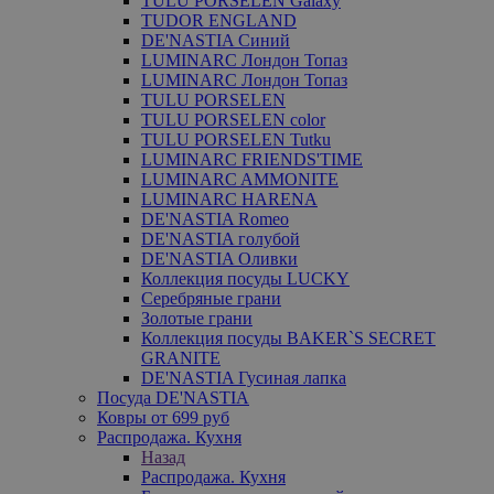
TULU PORSELEN Galaxy
TUDOR ENGLAND
DE'NASTIA Синий
LUMINARC Лондон Топаз
LUMINARC Лондон Топаз
TULU PORSELEN
TULU PORSELEN color
TULU PORSELEN Tutku
LUMINARC FRIENDS'TIME
LUMINARC AMMONITE
LUMINARC HARENA
DE'NASTIA Romeo
DE'NASTIA голубой
DE'NASTIA Оливки
Коллекция посуды LUCKY
Серебряные грани
Золотые грани
Коллекция посуды BAKER`S SECRET
GRANITE
DE'NASTIA Гусиная лапка
Посуда DE'NASTIA
Ковры от 699 руб
Распродажа. Кухня
Назад
Распродажа. Кухня