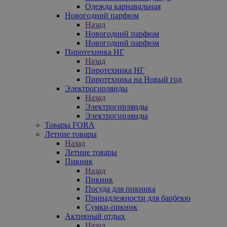
Одежда карнавальная
Новогодний парфюм
Назад
Новогодний парфюм
Новогодний парфюм
Пиротехника НГ
Назад
Пиротехника НГ
Пиротехника на Новый год
Электрогирлянды
Назад
Электрогирлянды
Электрогирлянды
Товары FORA
Летние товары
Назад
Летние товары
Пикник
Назад
Пикник
Посуда для пикника
Принадлежности для барбекю
Сумки-пикник
Активный отдых
Назад