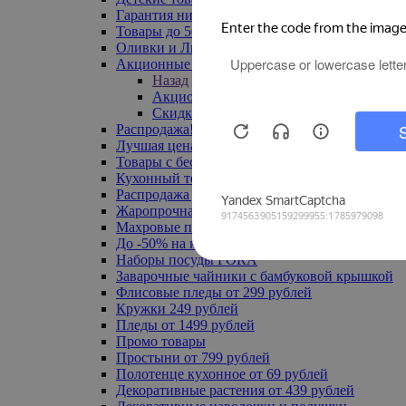
Гарантия низкой цены
Товары до 500 руб
Оливки и Лимоны
Акционные товары
Назад
Акционные товары
Скидка 20% по промокоду
Распродажа! Ульяновск до -70%
Лучшая цена
Товары с бесплатной доставкой
Кухонный текстиль
Распродажа до -50%
Жаропрочная посуда
Махровые полотенца
До -50% на ковры
Наборы посуды FORA
Заварочные чайники с бамбуковой крышкой
Флисовые пледы от 299 рублей
Кружки 249 рублей
Пледы от 1499 рублей
Промо товары
Простыни от 799 рублей
Полотенце кухонное от 69 рублей
Декоративные растения от 439 рублей