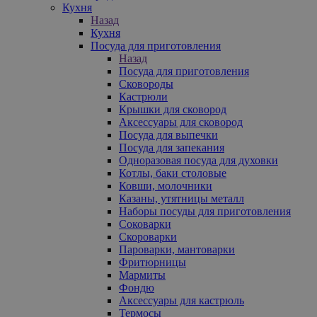
Кухня
Назад
Кухня
Посуда для приготовления
Назад
Посуда для приготовления
Сковороды
Кастрюли
Крышки для сковород
Аксессуары для сковород
Посуда для выпечки
Посуда для запекания
Одноразовая посуда для духовки
Котлы, баки столовые
Ковши, молочники
Казаны, утятницы металл
Наборы посуды для приготовления
Соковарки
Скороварки
Пароварки, мантоварки
Фритюрницы
Мармиты
Фондю
Аксессуары для кастрюль
Термосы