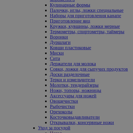
Кулинарные формы
Палочки, иглы, ложки специальные
Наборы для приготовления канапе
Приготовление яиц
Кружки, кувшины, ложки мерные
Термометры, спиртометры, таймеры
Воронки
Дуршлаги
Ковши пластиковые
Миски
Сита
Держатели для молока
Совки, ложки для сыпучих продуктов
Доски разделочные
Терки и измельчители
Молотки, тендерайзеры
Ножи, топоры, ножницы
Аксессуары для ножей
Овощечистки
Рыбочистки
Орехоколы
Косточковыдавливатели
Открывалки, консервные ножи
Уход за посудой