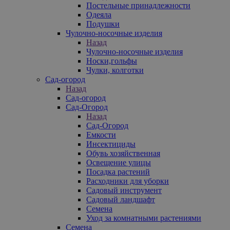
Постельные принадлежности
Одеяла
Подушки
Чулочно-носочные изделия
Назад
Чулочно-носочные изделия
Носки,гольфы
Чулки, колготки
Сад-огород
Назад
Сад-огород
Сад-Огород
Назад
Сад-Огород
Емкости
Инсектициды
Обувь хозяйственная
Освещение улицы
Посадка растений
Расходники для уборки
Садовый инструмент
Садовый ландшафт
Семена
Уход за комнатными растениями
Семена