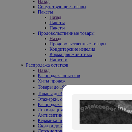
Назад
Сопутствующие товары
Пакеты
Назад
Пакеты
Пакеты
Продовольственные товары
Назад
Продовольственные товары
Кондитерские изделия
Корма для животных
Напитки
Распродажа остатков
Назад
Распродажа остатков
Хиты продаж
Товары до 199₽
Товары до 399₽
Этажерки, обувницы
Распродажа текстиля до -50%
Ликвидация до -70%
Антисептики
Керамика по 129 руб
Скидки до 70%
Детские товары