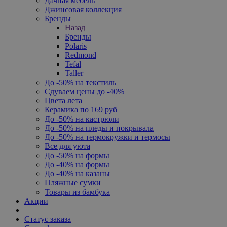
Дачная мебель
Джинсовая коллекция
Бренды
Назад
Бренды
Polaris
Redmond
Tefal
Taller
До -50% на текстиль
Сдуваем цены до -40%
Цвета лета
Керамика по 169 руб
До -50% на кастрюли
До -50% на пледы и покрывала
До -50% на термокружки и термосы
Все для уюта
До -50% на формы
До -40% на формы
До -40% на казаны
Пляжные сумки
Товары из бамбука
Акции
Статус заказа