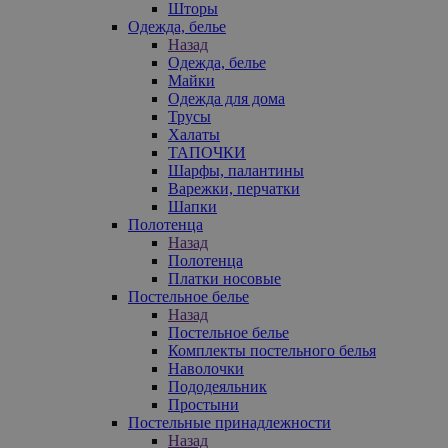
Шторы
Одежда, белье
Назад
Одежда, белье
Майки
Одежда для дома
Трусы
Халаты
ТАПОЧКИ
Шарфы, палантины
Варежки, перчатки
Шапки
Полотенца
Назад
Полотенца
Платки носовые
Постельное белье
Назад
Постельное белье
Комплекты постельного белья
Наволочки
Пододеяльник
Простыни
Постельные принадлежности
Назад