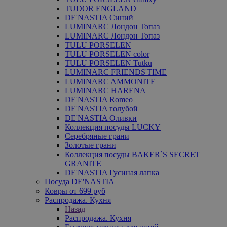
TUDOR ENGLAND
DE'NASTIA Синий
LUMINARC Лондон Топаз
LUMINARC Лондон Топаз
TULU PORSELEN
TULU PORSELEN color
TULU PORSELEN Tutku
LUMINARC FRIENDS'TIME
LUMINARC AMMONITE
LUMINARC HARENA
DE'NASTIA Romeo
DE'NASTIA голубой
DE'NASTIA Оливки
Коллекция посуды LUCKY
Серебряные грани
Золотые грани
Коллекция посуды BAKER`S SECRET
GRANITE
DE'NASTIA Гусиная лапка
Посуда DE'NASTIA
Ковры от 699 руб
Распродажа. Кухня
Назад
Распродажа. Кухня