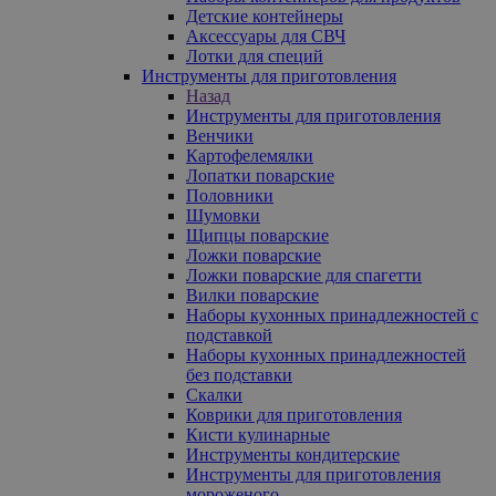
Детские контейнеры
Аксессуары для СВЧ
Лотки для специй
Инструменты для приготовления
Назад
Инструменты для приготовления
Венчики
Картофелемялки
Лопатки поварские
Половники
Шумовки
Щипцы поварские
Ложки поварские
Ложки поварские для спагетти
Вилки поварские
Наборы кухонных принадлежностей с
подставкой
Наборы кухонных принадлежностей
без подставки
Скалки
Коврики для приготовления
Кисти кулинарные
Инструменты кондитерские
Инструменты для приготовления
мороженого