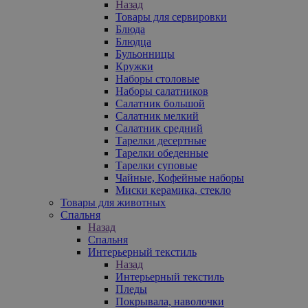
Назад
Товары для сервировки
Блюда
Блюдца
Бульонницы
Кружки
Наборы столовые
Наборы салатников
Салатник большой
Салатник мелкий
Салатник средний
Тарелки десертные
Тарелки обеденные
Тарелки суповые
Чайные, Кофейные наборы
Миски керамика, стекло
Товары для животных
Спальня
Назад
Спальня
Интерьерный текстиль
Назад
Интерьерный текстиль
Пледы
Покрывала, наволочки