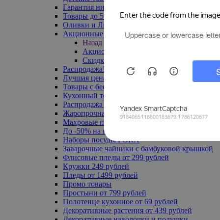
Гарантия низкой цены
Товары до 500 руб
Оливки и Лимоны
Акционные товары
Назад
Акционные товары
Скидка 20% по промокоду
Распродажа! Ульяновск до -70%
Лучшая цена
Товары с бесплатной доставкой
Кухонный текстиль
Распродажа до -50%
Жаропрочная посуда
Махровые полотенца
До -50% на ковры
Наборы посуды FORA
Заварочные чайники с бамбуковой крышкой
Флисовые пледы от 299 рублей
Кружки 249 рублей
Пледы от 1499 рублей
Промо товары
Простыни от 799 рублей
Полотенце кухонное от 69 рублей
Декоративные растения от 439 рублей
Декоративные наволочки и подушки