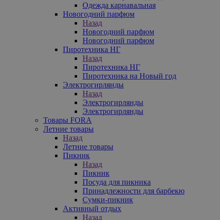
Одежда карнавальная
Новогодний парфюм
Назад
Новогодний парфюм
Новогодний парфюм
Пиротехника НГ
Назад
Пиротехника НГ
Пиротехника на Новый год
Электрогирлянды
Назад
Электрогирлянды
Электрогирлянды
Товары FORA
Летние товары
Назад
Летние товары
Пикник
Назад
Пикник
Посуда для пикника
Принадлежности для барбекю
Сумки-пикник
Активный отдых
Назад