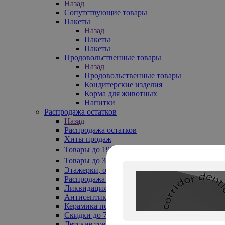
Назад
Сопутствующие товары
Пакеты
Назад
Пакеты
Пакеты
Продовольственные товары
Назад
Продовольственные товары
Кондитерские изделия
Корма для животных
Напитки
Распродажа остатков
Назад
Распродажа остатков
Хиты продаж
Товары до 199₽
Товары до 399₽
Этажерки, обувницы
Распродажа текстиля до -50%
Ликвидация до -70%
Антисептики
Керамика по 129 руб
Скидки до 70%
Детские товары