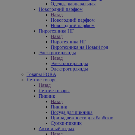
Одежда карнавальная
Новогодний парфюм
Назад
Новогодний парфюм
Новогодний парфюм
Пиротехника НГ
Назад
Пиротехника НГ
Пиротехника на Новый год
Электрогирлянды
Назад
Электрогирлянды
Электрогирлянды
Товары FORA
Летние товары
Назад
Летние товары
Пикник
Назад
Пикник
Посуда для пикника
Принадлежности для барбекю
Сумки-пикник
Активный отдых
Назад