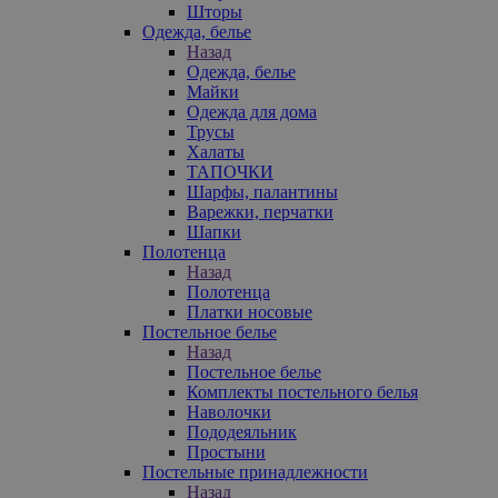
Шторы
Одежда, белье
Назад
Одежда, белье
Майки
Одежда для дома
Трусы
Халаты
ТАПОЧКИ
Шарфы, палантины
Варежки, перчатки
Шапки
Полотенца
Назад
Полотенца
Платки носовые
Постельное белье
Назад
Постельное белье
Комплекты постельного белья
Наволочки
Пододеяльник
Простыни
Постельные принадлежности
Назад