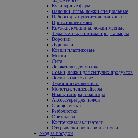
мороженого
Кулинарные формы
Палочки, иглы, ложки специальные
Наборы для приготовления канапе
Приготовление яиц
Кружки, кувшины, ложки мерные
Термометры, спиртометры, таймеры
Воронки
Дуршлаги
Ковши пластиковые
Миски
Сита
Держатели для молока
Совки, ложки для сыпучих продуктов
Доски разделочные
Терки и измельчители
Молотки, тендерайзеры
Ножи, топоры, ножницы
Аксессуары для ножей
Овощечистки
Рыбочистки
Орехоколы
Косточковыдавливатели
Открывалки, консервные ножи
Уход за посудой