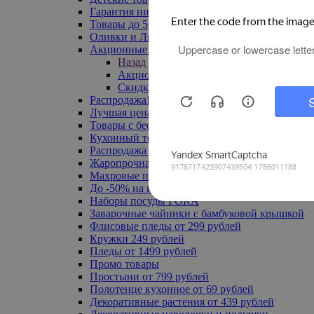
Гарантия низкой цены
Товары до 500 руб
Оливки и Лимоны
Акционные товары
Назад
Акционные товары
Скидка 20% по промокоду
Распродажа! Ульяновск до -70%
Лучшая цена
Товары с бесплатной доставкой
Кухонный текстиль
Распродажа до -50%
Жаропрочная посуда
Махровые полотенца
До -50% на ковры
Наборы посуды FORA
Заварочные чайники с бамбуковой крышкой
Флисовые пледы от 299 рублей
Кружки 249 рублей
Пледы от 1499 рублей
Промо товары
Простыни от 799 рублей
Полотенце кухонное от 69 рублей
Декоративные растения от 439 рублей