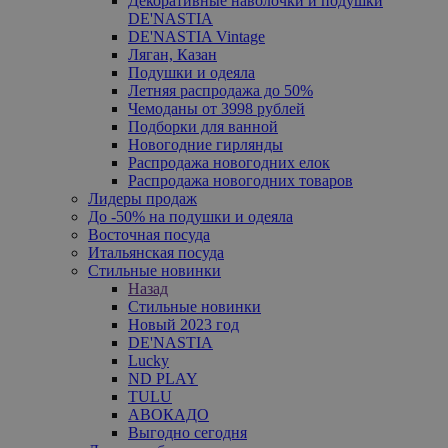
Декоративные наволочки и подушки
DE'NASTIA
DE'NASTIA Vintage
Ляган, Казан
Подушки и одеяла
Летняя распродажа до 50%
Чемоданы от 3998 рублей
Подборки для ванной
Новогодние гирлянды
Распродажа новогодних елок
Распродажа новогодних товаров
Лидеры продаж
До -50% на подушки и одеяла
Восточная посуда
Итальянская посуда
Стильные новинки
Назад
Стильные новинки
Новый 2023 год
DE'NASTIA
Lucky
ND PLAY
TULU
АВОКАДО
Выгодно сегодня