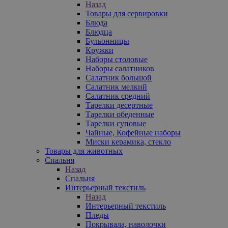
Назад
Товары для сервировки
Блюда
Блюдца
Бульонницы
Кружки
Наборы столовые
Наборы салатников
Салатник большой
Салатник мелкий
Салатник средний
Тарелки десертные
Тарелки обеденные
Тарелки суповые
Чайные, Кофейные наборы
Миски керамика, стекло
Товары для животных
Спальня
Назад
Спальня
Интерьерный текстиль
Назад
Интерьерный текстиль
Пледы
Покрывала, наволочки