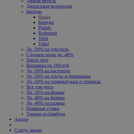
Дачная мебель
Джинсовая коллекция
Бренды
Назад
Бренды
Polaris
Redmond
Tefal
Taller
До -50% на текстиль
Сдуваем цены до -40%
Цвета лета
Керамика по 169 руб
До -50% на кастрюли
До -50% на пледы и покрывала
До -50% на термокружки и термосы
Все для уюта
До -50% на формы
До -40% на формы
До -40% на казаны
Пляжные сумки
Товары из бамбука
Акции
Статус заказа