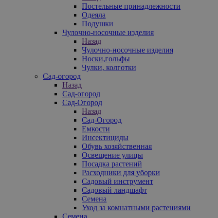
Постельные принадлежности
Одеяла
Подушки
Чулочно-носочные изделия
Назад
Чулочно-носочные изделия
Носки,гольфы
Чулки, колготки
Сад-огород
Назад
Сад-огород
Сад-Огород
Назад
Сад-Огород
Емкости
Инсектициды
Обувь хозяйственная
Освещение улицы
Посадка растений
Расходники для уборки
Садовый инструмент
Садовый ландшафт
Семена
Уход за комнатными растениями
Семена