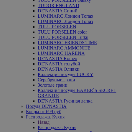
TULU PORSELEN Galaxy
TUDOR ENGLAND
DE'NASTIA Синий
LUMINARC Лондон Топаз
LUMINARC Лондон Топаз
TULU PORSELEN
TULU PORSELEN color
TULU PORSELEN Tutku
LUMINARC FRIENDS'TIME
LUMINARC AMMONITE
LUMINARC HARENA
DE'NASTIA Romeo
DE'NASTIA голубой
DE'NASTIA Оливки
Коллекция посуды LUCKY
Серебряные грани
Золотые грани
Коллекция посуды BAKER`S SECRET
GRANITE
DE'NASTIA Гусиная лапка
Посуда DE'NASTIA
Ковры от 699 руб
Распродажа. Кухня
Назад
Распродажа. Кухня