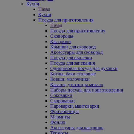
Кухня
Назад
Кухня
Посуда для приготовления
Назад
Посуда для приготовления
Сковороды
Кастрюли
Крышки для сковород
Аксессуары для сковород
Посуда для выпечки
Посуда для запекания
Одноразовая посуда для духовки
Котлы, баки столовые
Ковши, молочники
Казаны, утятницы металл
Наборы посуды для приготовления
Соковарки
Скороварки
Пароварки, мантоварки
Фритюрницы
Мармиты
Фондю
Аксессуары для кастрюль
Термосы