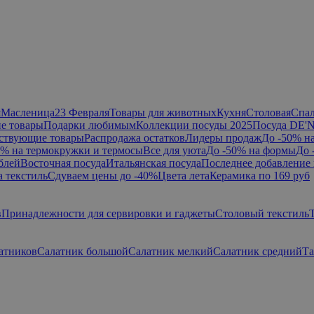
я
Масленица
23 Февраля
Товары для животных
Кухня
Столовая
Спа
е товары
Подарки любимым
Коллекции посуды 2025
Посуда DE'
ствующие товары
Распродажа остатков
Лидеры продаж
До -50% н
0% на термокружки и термосы
Все для уюта
До -50% на формы
До 
блей
Восточная посуда
Итальянская посуда
Последнее добавление 
а текстиль
Сдуваем цены до -40%
Цвета лета
Керамика по 169 руб
в
Принадлежности для сервировки и гаджеты
Столовый текстиль
атников
Салатник большой
Салатник мелкий
Салатник средний
Та