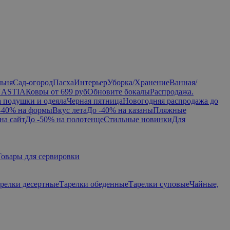
льня
Сад-огород
Пасха
Интерьер
Уборка/Хранение
Ванная/
NASTIA
Ковры от 699 руб
Обновите бокалы
Распродажа.
а подушки и одеяла
Черная пятница
Новогодняя распродажа до
-40% на формы
Вкус лета
До -40% на казаны
Пляжные
на сайт
До -50% на полотенце
Стильные новинки
Для
Товары для сервировки
релки десертные
Тарелки обеденные
Тарелки суповые
Чайные,