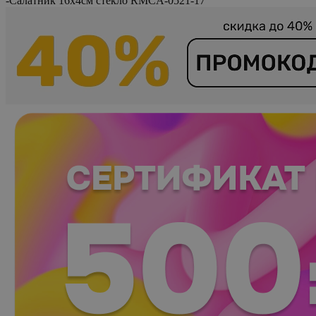
-
Салатник 16х4см стекло RMCA-0521-17