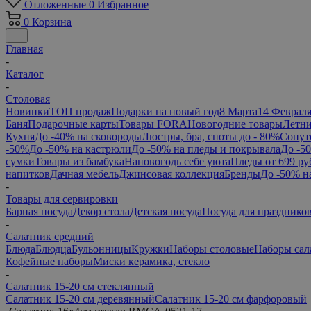
Отложенные
0
Избранное
0
Корзина
Главная
-
Каталог
-
Столовая
Новинки
ТОП продаж
Подарки на новый год
8 Марта
14 Феврал
Баня
Подарочные карты
Товары FORA
Новогодние товары
Летни
Кухня
До -40% на сковороды
Люстры, бра, споты до - 80%
Сопут
-50%
До -50% на кастрюли
До -50% на пледы и покрывала
До -5
сумки
Товары из бамбука
Нановогодь себе уюта
Пледы от 699 ру
напитков
Дачная мебель
Джинсовая коллекция
Бренды
До -50% н
-
Товары для сервировки
Барная посуда
Декор стола
Детская посуда
Посуда для празднико
-
Салатник средний
Блюда
Блюдца
Бульонницы
Кружки
Наборы столовые
Наборы сал
Кофейные наборы
Миски керамика, стекло
-
Салатник 15-20 см стеклянный
Салатник 15-20 см деревянный
Салатник 15-20 см фарфоровый