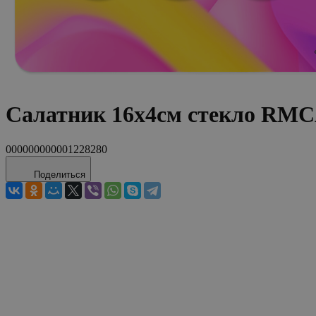
Салатник 16х4см стекло RMC
000000000001228280
Поделиться