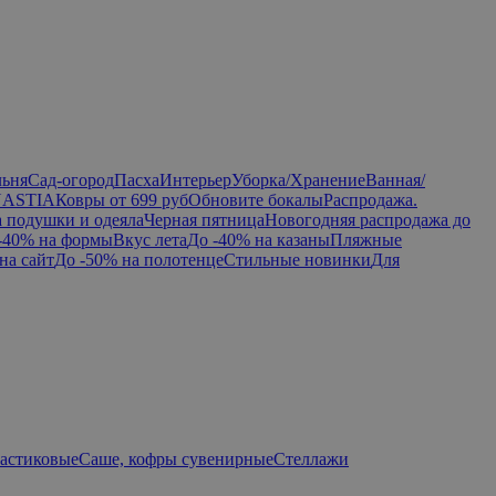
льня
Сад-огород
Пасха
Интерьер
Уборка/Хранение
Ванная/
NASTIA
Ковры от 699 руб
Обновите бокалы
Распродажа.
а подушки и одеяла
Черная пятница
Новогодняя распродажа до
-40% на формы
Вкус лета
До -40% на казаны
Пляжные
на сайт
До -50% на полотенце
Стильные новинки
Для
ластиковые
Саше, кофры сувенирные
Стеллажи