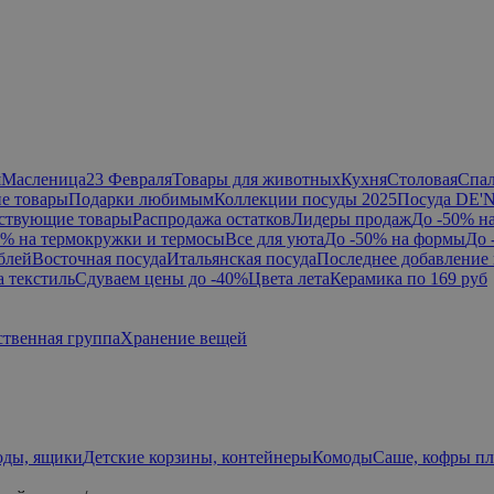
я
Масленица
23 Февраля
Товары для животных
Кухня
Столовая
Спа
е товары
Подарки любимым
Коллекции посуды 2025
Посуда DE'
ствующие товары
Распродажа остатков
Лидеры продаж
До -50% н
0% на термокружки и термосы
Все для уюта
До -50% на формы
До 
блей
Восточная посуда
Итальянская посуда
Последнее добавление 
а текстиль
Сдуваем цены до -40%
Цвета лета
Керамика по 169 руб
ственная группа
Хранение вещей
оды, ящики
Детские корзины, контейнеры
Комоды
Саше, кофры п