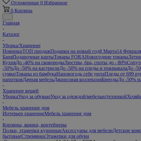
Отложенные
0
Избранное
0
Корзина
Главная
-
Каталог
-
Уборка/Хранение
Новинки
ТОП продаж
Подарки на новый год
8 Марта
14 Феврал
Баня
Подарочные карты
Товары FORA
Новогодние товары
Летни
Кухня
До -40% на сковороды
Люстры, бра, споты до - 80%
Сопут
-50%
До -50% на кастрюли
До -50% на пледы и покрывала
До -5
сумки
Товары из бамбука
Нановогодь себе уюта
Пледы от 699 ру
напитков
Дачная мебель
Джинсовая коллекция
Бренды
До -50% н
-
Хранение вещей
Уборка
Уход за обувью
Уход за одеждой/мебелью/техникой
Хозяй
-
Мебель хранение дом
Интерьер хранение
Мебель хранение дом
-
Корзины, ящики, контейнеры
Полки, этажерки кухонные
Аксессуары для мебели
Детские ком
бытовые
Стремянки
Этажерки для обуви