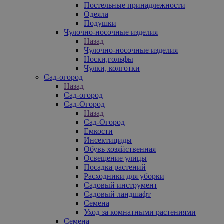
Постельные принадлежности
Одеяла
Подушки
Чулочно-носочные изделия
Назад
Чулочно-носочные изделия
Носки,гольфы
Чулки, колготки
Сад-огород
Назад
Сад-огород
Сад-Огород
Назад
Сад-Огород
Емкости
Инсектициды
Обувь хозяйственная
Освещение улицы
Посадка растений
Расходники для уборки
Садовый инструмент
Садовый ландшафт
Семена
Уход за комнатными растениями
Семена