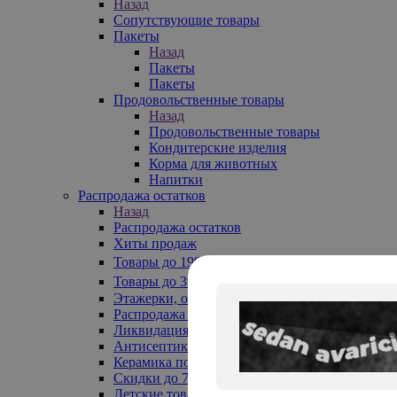
Назад
Сопутствующие товары
Пакеты
Назад
Пакеты
Пакеты
Продовольственные товары
Назад
Продовольственные товары
Кондитерские изделия
Корма для животных
Напитки
Распродажа остатков
Назад
Распродажа остатков
Хиты продаж
Товары до 199₽
Товары до 399₽
Этажерки, обувницы
Распродажа текстиля до -50%
Ликвидация до -70%
Антисептики
Керамика по 129 руб
Скидки до 70%
Детские товары