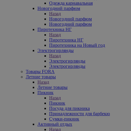
Одежда карнавальная
Новогодний парфюм
Назад
Новогодний парфюм
Новогодний парфюм
Пиротехника НГ
Назад
Пиротехника НГ
Пиротехника на Новый год
Электрогирлянды
Назад
Электрогирлянды
Электрогирлянды
Товары FORA
Летние товары
Назад
Летние товары
Пикник
Назад
Пикник
Посуда для пикника
Принадлежности для барбекю
Сумки-пикник
Активный отдых
Назад