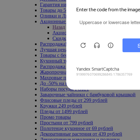
Гарантия низкой цены
Товары до 500 руб
Оливки и Лимоны
Акционные товары
Назад
Акционные товары
Скидка 20% по промокоду
Распродажа! Ульяновск до -70%
Лучшая цена
Товары с бесплатной доставкой
Кухонный текстиль
Распродажа до -50%
Жаропрочная посуда
Махровые полотенца
До -50% на ковры
Наборы посуды FORA
Заварочные чайники с бамбуковой крышкой
Флисовые пледы от 299 рублей
Кружки 249 рублей
Пледы от 1499 рублей
Промо товары
Простыни от 799 рублей
Полотенце кухонное от 69 рублей
Декоративные растения от 439 рублей
Декоративные наволочки и подушки