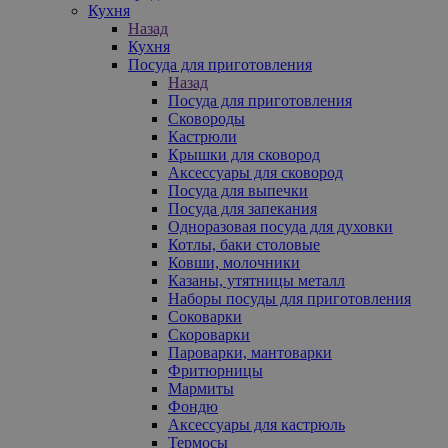
Кухня
Назад
Кухня
Посуда для приготовления
Назад
Посуда для приготовления
Сковороды
Кастрюли
Крышки для сковород
Аксессуары для сковород
Посуда для выпечки
Посуда для запекания
Одноразовая посуда для духовки
Котлы, баки столовые
Ковши, молочники
Казаны, утятницы металл
Наборы посуды для приготовления
Соковарки
Скороварки
Пароварки, мантоварки
Фритюрницы
Мармиты
Фондю
Аксессуары для кастрюль
Термосы