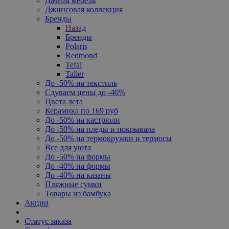
Дачная мебель
Джинсовая коллекция
Бренды
Назад
Бренды
Polaris
Redmond
Tefal
Taller
До -50% на текстиль
Сдуваем цены до -40%
Цвета лета
Керамика по 169 руб
До -50% на кастрюли
До -50% на пледы и покрывала
До -50% на термокружки и термосы
Все для уюта
До -50% на формы
До -40% на формы
До -40% на казаны
Пляжные сумки
Товары из бамбука
Акции
Статус заказа