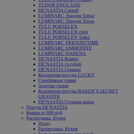
TUDOR ENGLAND
DE'NASTIA Синий
LUMINARC Лондон Топаз
LUMINARC Лондон Топаз
TULU PORSELEN
TULU PORSELEN color
TULU PORSELEN Tutku
LUMINARC FRIENDS'TIME
LUMINARC AMMONITE
LUMINARC HARENA
DE'NASTIA Romeo
DE'NASTIA голубой
DE'NASTIA Оливки
Коллекция посуды LUCKY
Серебряные грани
Золотые грани
Коллекция посуды BAKER`S SECRET
GRANITE
DE'NASTIA Гусиная лапка
Посуда DE'NASTIA
Ковры от 699 руб
Распродажа. Кухня
Назад
Распродажа. Кухня