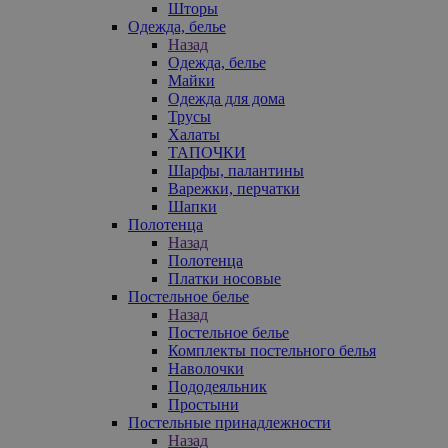
Шторы
Одежда, белье
Назад
Одежда, белье
Майки
Одежда для дома
Трусы
Халаты
ТАПОЧКИ
Шарфы, палантины
Варежки, перчатки
Шапки
Полотенца
Назад
Полотенца
Платки носовые
Постельное белье
Назад
Постельное белье
Комплекты постельного белья
Наволочки
Пододеяльник
Простыни
Постельные принадлежности
Назад