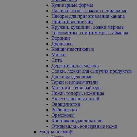
Кулинарные формы
Палочки, иглы, ложки специальные
Наборы для приготовления канапе
Приготовление яиц
Кружки, кувшины, ложки мерные
Термометры, спиртометры, таймеры
Воронки
Дуршлаги
Ковши пластиковые
Миски
Сита
Держатели для молока
Совки, ложки для сыпучих продуктов
Доски разделочные
Терки и измельчители
Молотки, тендерайзеры
Ножи, топоры, ножницы
Аксессуары для ножей
Овощечистки
Рыбочистки
Орехоколы
Косточковыдавливатели
Открывалки, консервные ножи
Уход за посудой