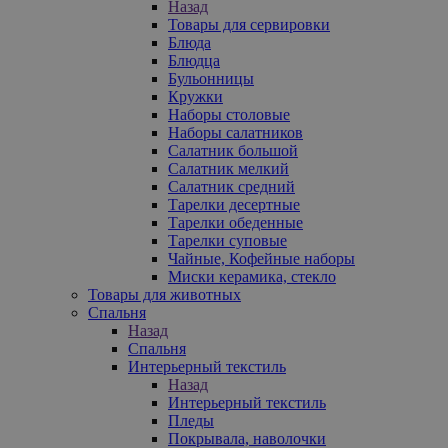
Назад
Товары для сервировки
Блюда
Блюдца
Бульонницы
Кружки
Наборы столовые
Наборы салатников
Салатник большой
Салатник мелкий
Салатник средний
Тарелки десертные
Тарелки обеденные
Тарелки суповые
Чайные, Кофейные наборы
Миски керамика, стекло
Товары для животных
Спальня
Назад
Спальня
Интерьерный текстиль
Назад
Интерьерный текстиль
Пледы
Покрывала, наволочки