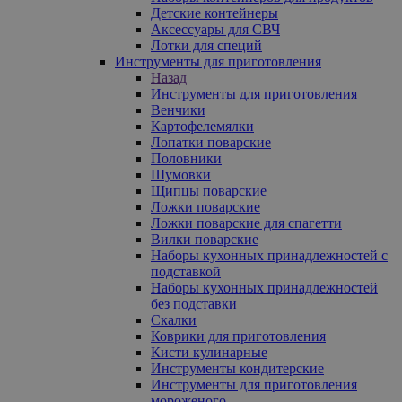
Детские контейнеры
Аксессуары для СВЧ
Лотки для специй
Инструменты для приготовления
Назад
Инструменты для приготовления
Венчики
Картофелемялки
Лопатки поварские
Половники
Шумовки
Щипцы поварские
Ложки поварские
Ложки поварские для спагетти
Вилки поварские
Наборы кухонных принадлежностей с
подставкой
Наборы кухонных принадлежностей
без подставки
Скалки
Коврики для приготовления
Кисти кулинарные
Инструменты кондитерские
Инструменты для приготовления
мороженого