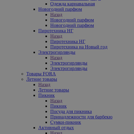
Одежда карнавальная
Новогодний парфюм
Назад
Новогодний парфюм
Новогодний парфюм
Пиротехника НГ
Назад
Пиротехника НГ
Пиротехника на Новый год
Электрогирлянды
Назад
Электрогирлянды
Электрогирлянды
Товары FORA
Летние товары
Назад
Летние товары
Пикник
Назад
Пикник
Посуда для пикника
Принадлежности для барбекю
Сумки-пикник
Активный отдых
Назад