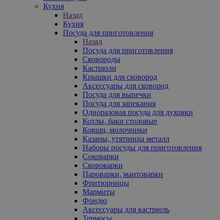
Кухня
Назад
Кухня
Посуда для приготовления
Назад
Посуда для приготовления
Сковороды
Кастрюли
Крышки для сковород
Аксессуары для сковород
Посуда для выпечки
Посуда для запекания
Одноразовая посуда для духовки
Котлы, баки столовые
Ковши, молочники
Казаны, утятницы металл
Наборы посуды для приготовления
Соковарки
Скороварки
Пароварки, мантоварки
Фритюрницы
Мармиты
Фондю
Аксессуары для кастрюль
Термосы