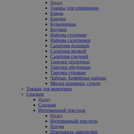
Назад
Товары для сервировки
Блюда
Блюдца
Бульонницы
Кружки
Наборы столовые
Наборы салатников
Салатник большой
Салатник мелкий
Салатник средний
Тарелки десертные
Тарелки обеденные
Тарелки суповые
Чайные, Кофейные наборы
Миски керамика, стекло
Товары для животных
Спальня
Назад
Спальня
Интерьерный текстиль
Назад
Интерьерный текстиль
Пледы
Покрывала, наволочки