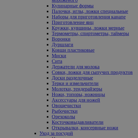
мороженого
Кулинарные формы
Палочки, иглы, ложки специальные
Наборы для приготовления канапе
Приготовление яиц
Кружки, кувшины, ложки мерные
Термометры, спиртометры, таймеры
Воронки
Дуршлаги
Ковши пластиковые
Миски
Сита
Держатели для молока
Совки, ложки для сыпучих продуктов
Доски разделочные
Терки и измельчители
Молотки, тендерайзеры
Ножи, топоры, ножницы
Аксессуары для ножей
Овощечистки
Рыбочистки
Орехоколы
Косточковыдавливатели
Открывалки, консервные ножи
Уход за посудой