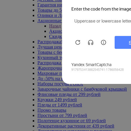
Гарантия низкой цены
Товары до 500 руб
Оливки и Лимоны
Акционные товары
Назад
Акционные товары
Скидка 20% по промокоду
Распродажа! Ульяновск до -70%
Лучшая цена
Товары с бесплатной доставкой
Кухонный текстиль
Распродажа до -50%
Жаропрочная посуда
Махровые полотенца
До -50% на ковры
Наборы посуды FORA
Заварочные чайники с бамбуковой крышкой
Флисовые пледы от 299 рублей
Кружки 249 рублей
Пледы от 1499 рублей
Промо товары
Простыни от 799 рублей
Полотенце кухонное от 69 рублей
Декоративные растения от 439 рублей