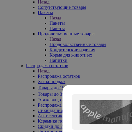
Назад
Сопутствующие товары
Пакеты
Назад
Пакеты
Пакеты
Продовольственные товары
Назад
Продовольственные товары
Кондитерские изделия
Корма для животных
Напитки
Распродажа остатков
Назад
Распродажа остатков
Хиты продаж
Товары до 199₽
Товары до 399₽
Этажерки, обувницы
Распродажа текстиля до -50%
Ликвидация до -70%
Антисептики
Керамика по 129 руб
Скидки до 70%
Детские товары