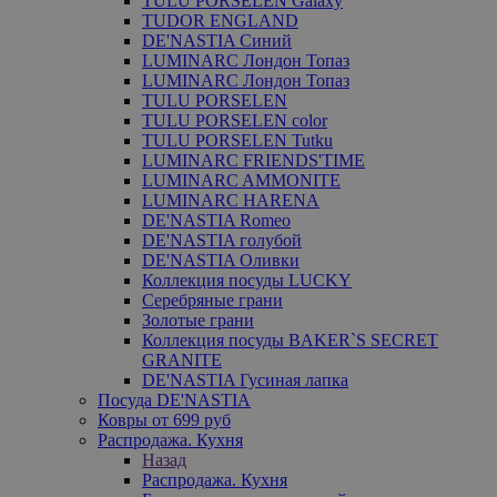
TULU PORSELEN Galaxy
TUDOR ENGLAND
DE'NASTIA Синий
LUMINARC Лондон Топаз
LUMINARC Лондон Топаз
TULU PORSELEN
TULU PORSELEN color
TULU PORSELEN Tutku
LUMINARC FRIENDS'TIME
LUMINARC AMMONITE
LUMINARC HARENA
DE'NASTIA Romeo
DE'NASTIA голубой
DE'NASTIA Оливки
Коллекция посуды LUCKY
Серебряные грани
Золотые грани
Коллекция посуды BAKER`S SECRET
GRANITE
DE'NASTIA Гусиная лапка
Посуда DE'NASTIA
Ковры от 699 руб
Распродажа. Кухня
Назад
Распродажа. Кухня