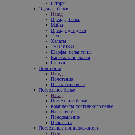
Шторы
Одежда, белье
Назад
Одежда, белье
Майки
Одежда для дома
Трусы
Халаты
ТАПОЧКИ
Шарфы, палантины
Варежки, перчатки
Шапки
Полотенца
Назад
Полотенца
Платки носовые
Постельное белье
Назад
Постельное белье
Комплекты постельного белья
Наволочки
Пододеяльник
Простыни
Постельные принадлежности
Назад