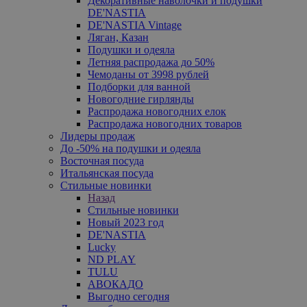
Декоративные наволочки и подушки
DE'NASTIA
DE'NASTIA Vintage
Ляган, Казан
Подушки и одеяла
Летняя распродажа до 50%
Чемоданы от 3998 рублей
Подборки для ванной
Новогодние гирлянды
Распродажа новогодних елок
Распродажа новогодних товаров
Лидеры продаж
До -50% на подушки и одеяла
Восточная посуда
Итальянская посуда
Стильные новинки
Назад
Стильные новинки
Новый 2023 год
DE'NASTIA
Lucky
ND PLAY
TULU
АВОКАДО
Выгодно сегодня