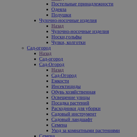
Постельные принадлежности
Одеяла
Подушки
Чулочно-носочные изделия
Назад
Чулочно-носочные изделия
Носки,гольфы
Чулки, колготки
Сад-огород
Назад
Сад-огород
Сад-Огород
Назад
Сад-Огород
Емкости
Инсектициды
Обувь хозяйственная
Освещение улицы
Посадка растений
Расходники для уборки
Садовый инструмент
Садовый ландшафт
Семена
Уход за комнатными растениями
Семена