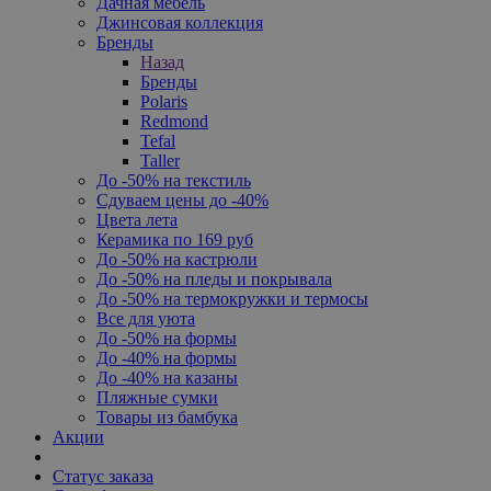
Дачная мебель
Джинсовая коллекция
Бренды
Назад
Бренды
Polaris
Redmond
Tefal
Taller
До -50% на текстиль
Сдуваем цены до -40%
Цвета лета
Керамика по 169 руб
До -50% на кастрюли
До -50% на пледы и покрывала
До -50% на термокружки и термосы
Все для уюта
До -50% на формы
До -40% на формы
До -40% на казаны
Пляжные сумки
Товары из бамбука
Акции
Статус заказа