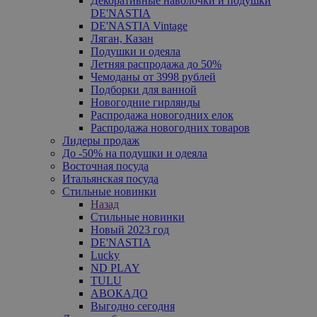
Декоративные наволочки и подушки
DE'NASTIA
DE'NASTIA Vintage
Ляган, Казан
Подушки и одеяла
Летняя распродажа до 50%
Чемоданы от 3998 рублей
Подборки для ванной
Новогодние гирлянды
Распродажа новогодних елок
Распродажа новогодних товаров
Лидеры продаж
До -50% на подушки и одеяла
Восточная посуда
Итальянская посуда
Стильные новинки
Назад
Стильные новинки
Новый 2023 год
DE'NASTIA
Lucky
ND PLAY
TULU
АВОКАДО
Выгодно сегодня