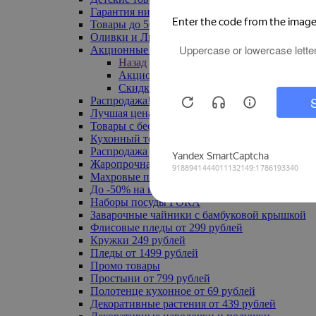
Гарантия низкой цены
Товары до 500 руб
Оливки и Лимоны
Акционные товары
Назад
Акционные товары
Скидка 20% по промокоду
Распродажа! Ульяновск до -70%
Лучшая цена
Товары с бесплатной доставкой
Кухонный текстиль
Распродажа до -50%
Жаропрочная посуда
Махровые полотенца
До -50% на ковры
Наборы посуды FORA
Заварочные чайники с бамбуковой крышкой
Флисовые пледы от 299 рублей
Кружки 249 рублей
Пледы от 1499 рублей
Промо товары
Простыни от 799 рублей
Полотенце кухонное от 69 рублей
Декоративные растения от 439 рублей