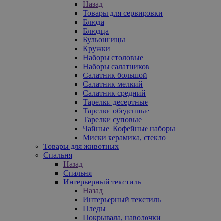
Назад
Товары для сервировки
Блюда
Блюдца
Бульонницы
Кружки
Наборы столовые
Наборы салатников
Салатник большой
Салатник мелкий
Салатник средний
Тарелки десертные
Тарелки обеденные
Тарелки суповые
Чайные, Кофейные наборы
Миски керамика, стекло
Товары для животных
Спальня
Назад
Спальня
Интерьерный текстиль
Назад
Интерьерный текстиль
Пледы
Покрывала, наволочки