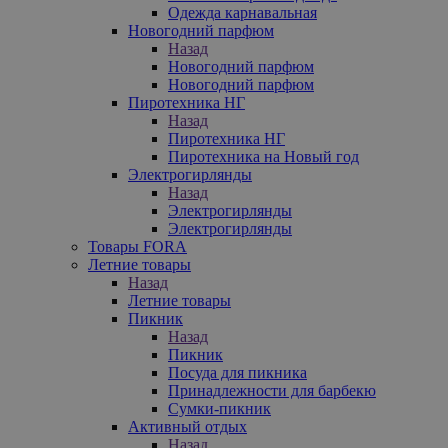
Одежда карнавальная
Новогодний парфюм
Назад
Новогодний парфюм
Новогодний парфюм
Пиротехника НГ
Назад
Пиротехника НГ
Пиротехника на Новый год
Электрогирлянды
Назад
Электрогирлянды
Электрогирлянды
Товары FORA
Летние товары
Назад
Летние товары
Пикник
Назад
Пикник
Посуда для пикника
Принадлежности для барбекю
Сумки-пикник
Активный отдых
Назад