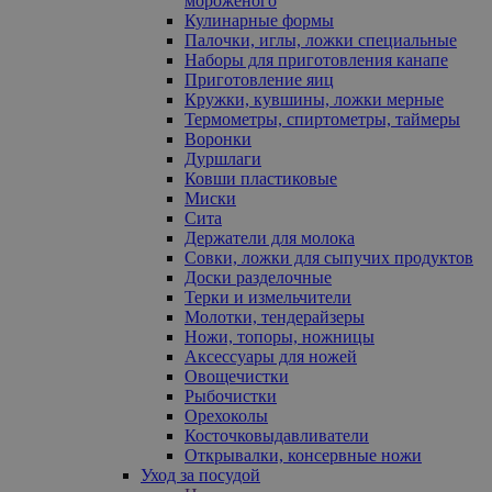
мороженого
Кулинарные формы
Палочки, иглы, ложки специальные
Наборы для приготовления канапе
Приготовление яиц
Кружки, кувшины, ложки мерные
Термометры, спиртометры, таймеры
Воронки
Дуршлаги
Ковши пластиковые
Миски
Сита
Держатели для молока
Совки, ложки для сыпучих продуктов
Доски разделочные
Терки и измельчители
Молотки, тендерайзеры
Ножи, топоры, ножницы
Аксессуары для ножей
Овощечистки
Рыбочистки
Орехоколы
Косточковыдавливатели
Открывалки, консервные ножи
Уход за посудой