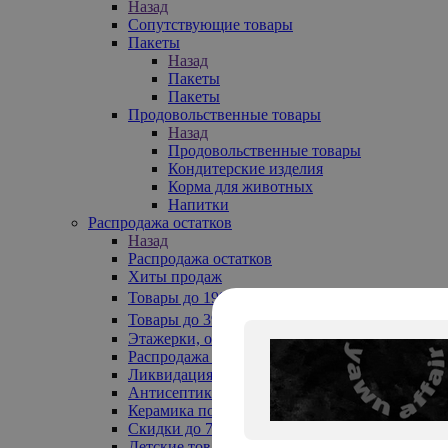
Назад
Сопутствующие товары
Пакеты
Назад
Пакеты
Пакеты
Продовольственные товары
Назад
Продовольственные товары
Кондитерские изделия
Корма для животных
Напитки
Распродажа остатков
Назад
Распродажа остатков
Хиты продаж
Товары до 199₽
Товары до 399₽
Этажерки, обувницы
Распродажа текстиля до -50%
Ликвидация до -70%
Антисептики
Керамика по 129 руб
Скидки до 70%
Детские товары