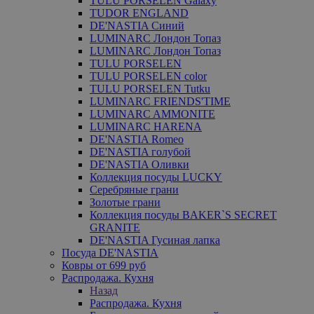
TULU PORSELEN Galaxy
TUDOR ENGLAND
DE'NASTIA Синий
LUMINARC Лондон Топаз
LUMINARC Лондон Топаз
TULU PORSELEN
TULU PORSELEN color
TULU PORSELEN Tutku
LUMINARC FRIENDS'TIME
LUMINARC AMMONITE
LUMINARC HARENA
DE'NASTIA Romeo
DE'NASTIA голубой
DE'NASTIA Оливки
Коллекция посуды LUCKY
Серебряные грани
Золотые грани
Коллекция посуды BAKER`S SECRET
GRANITE
DE'NASTIA Гусиная лапка
Посуда DE'NASTIA
Ковры от 699 руб
Распродажа. Кухня
Назад
Распродажа. Кухня