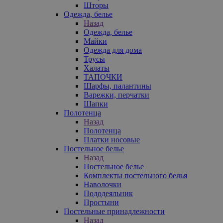
Шторы
Одежда, белье
Назад
Одежда, белье
Майки
Одежда для дома
Трусы
Халаты
ТАПОЧКИ
Шарфы, палантины
Варежки, перчатки
Шапки
Полотенца
Назад
Полотенца
Платки носовые
Постельное белье
Назад
Постельное белье
Комплекты постельного белья
Наволочки
Пододеяльник
Простыни
Постельные принадлежности
Назад