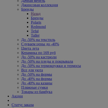
Дачная мебель
Джинсовая коллекция
Бренды
Назад
Бренды
Polaris
Redmond
Tefal
Taller
До -50% на текстиль
Сдуваем цены до -40%
Цвета лета
Керамика по 169 руб
До -50% на кастрюли
До -50% на пледы и покрывала
До -50% на термокружки и термосы
Все для уюта
До -50% на формы
До -40% на формы
До -40% на казаны
Пляжные сумки
Товары из бамбука
Акции
Статус заказа