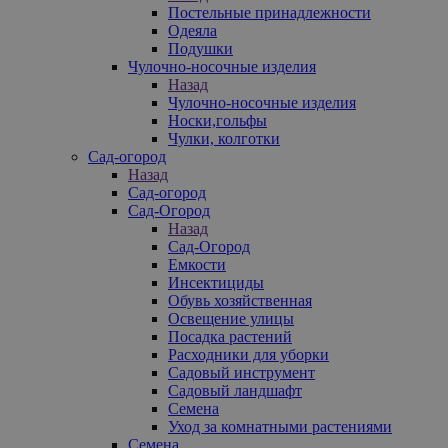
Постельные принадлежности
Одеяла
Подушки
Чулочно-носочные изделия
Назад
Чулочно-носочные изделия
Носки,гольфы
Чулки, колготки
Сад-огород
Назад
Сад-огород
Сад-Огород
Назад
Сад-Огород
Емкости
Инсектициды
Обувь хозяйственная
Освещение улицы
Посадка растений
Расходники для уборки
Садовый инструмент
Садовый ландшафт
Семена
Уход за комнатными растениями
Семена