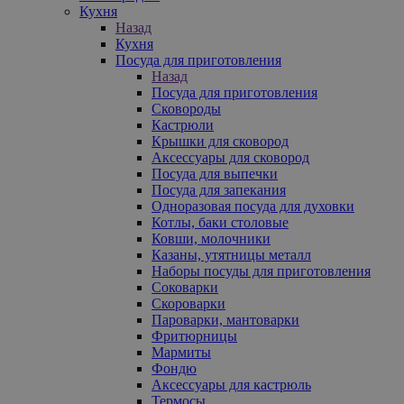
Кухня
Назад
Кухня
Посуда для приготовления
Назад
Посуда для приготовления
Сковороды
Кастрюли
Крышки для сковород
Аксессуары для сковород
Посуда для выпечки
Посуда для запекания
Одноразовая посуда для духовки
Котлы, баки столовые
Ковши, молочники
Казаны, утятницы металл
Наборы посуды для приготовления
Соковарки
Скороварки
Пароварки, мантоварки
Фритюрницы
Мармиты
Фондю
Аксессуары для кастрюль
Термосы