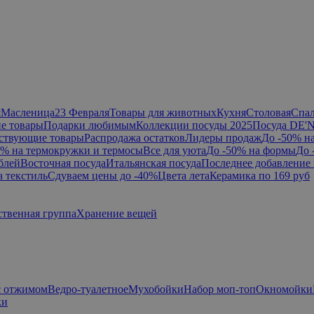
я
Масленица
23 Февраля
Товары для животных
Кухня
Столовая
Спа
е товары
Подарки любимым
Коллекции посуды 2025
Посуда DE'
ствующие товары
Распродажа остатков
Лидеры продаж
До -50% н
0% на термокружки и термосы
Все для уюта
До -50% на формы
До 
блей
Восточная посуда
Итальянская посуда
Последнее добавление 
а текстиль
Сдуваем цены до -40%
Цвета лета
Керамика по 169 руб
ственная группа
Хранение вещей
с отжимом
Ведро-туалетное
Мухобойки
Набор моп-топ
Окномойки
ки