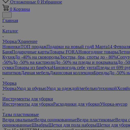
Отложенные
0
Избранное
0
Корзина
Главная
-
Каталог
-
Уборка/Хранение
Новинки
ТОП продаж
Подарки на новый год
8 Марта
14 Феврал
Баня
Подарочные карты
Товары FORA
Новогодние товары
Летни
Кухня
До -40% на сковороды
Люстры, бра, споты до - 80%
Сопут
-50%
До -50% на кастрюли
До -50% на пледы и покрывала
До -5
сумки
Товары из бамбука
Нановогодь себе уюта
Пледы от 699 ру
напитков
Дачная мебель
Джинсовая коллекция
Бренды
До -50% н
-
Уборка
Уборка
Уход за обувью
Уход за одеждой/мебелью/техникой
Хозяй
-
Инструменты для уборки
Инструменты для уборки
Расходники для уборки
Уборка-мусор
-
Тазы пластиковые
Ведра овальные
Ведра оцинкованные
Ведра пластиковые
Ведра 
оцинкованные
Швабры
Щетки для пола наборы
Щетки для убор