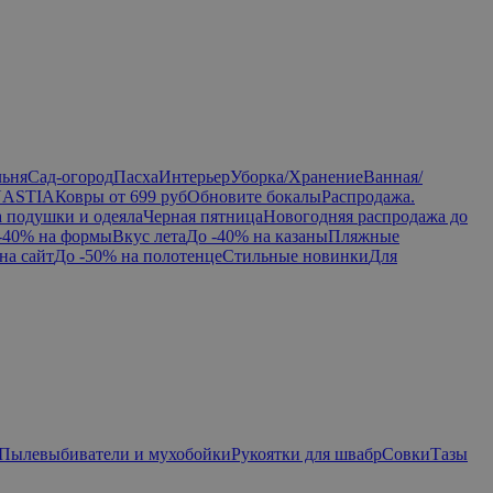
льня
Сад-огород
Пасха
Интерьер
Уборка/Хранение
Ванная/
NASTIA
Ковры от 699 руб
Обновите бокалы
Распродажа.
а подушки и одеяла
Черная пятница
Новогодняя распродажа до
-40% на формы
Вкус лета
До -40% на казаны
Пляжные
на сайт
До -50% на полотенце
Стильные новинки
Для
Пылевыбиватели и мухобойки
Рукоятки для швабр
Совки
Тазы