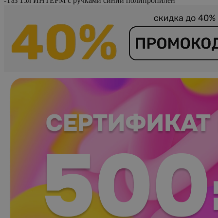
-
Таз 15л ИНТЕРМ с ручками синий полипропилен