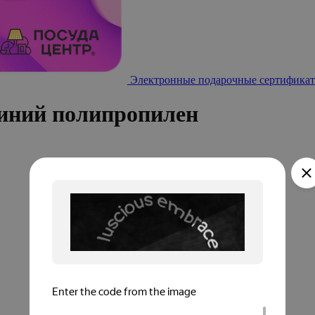
Электронные подарочные сертификат
иний полипропилен