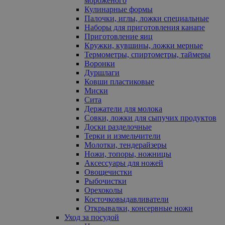
мороженого
Кулинарные формы
Палочки, иглы, ложки специальные
Наборы для приготовления канапе
Приготовление яиц
Кружки, кувшины, ложки мерные
Термометры, спиртометры, таймеры
Воронки
Дуршлаги
Ковши пластиковые
Миски
Сита
Держатели для молока
Совки, ложки для сыпучих продуктов
Доски разделочные
Терки и измельчители
Молотки, тендерайзеры
Ножи, топоры, ножницы
Аксессуары для ножей
Овощечистки
Рыбочистки
Орехоколы
Косточковыдавливатели
Открывалки, консервные ножи
Уход за посудой