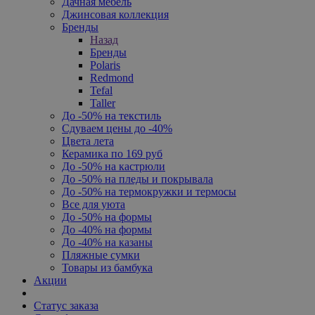
Дачная мебель
Джинсовая коллекция
Бренды
Назад
Бренды
Polaris
Redmond
Tefal
Taller
До -50% на текстиль
Сдуваем цены до -40%
Цвета лета
Керамика по 169 руб
До -50% на кастрюли
До -50% на пледы и покрывала
До -50% на термокружки и термосы
Все для уюта
До -50% на формы
До -40% на формы
До -40% на казаны
Пляжные сумки
Товары из бамбука
Акции
Статус заказа