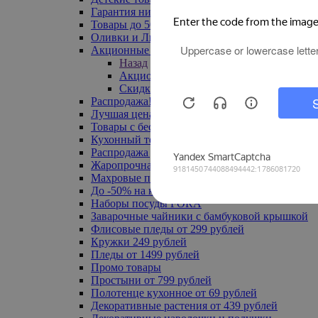
Гарантия низкой цены
Товары до 500 руб
Оливки и Лимоны
Акционные товары
Назад
Акционные товары
Скидка 20% по промокоду
Распродажа! Ульяновск до -70%
Лучшая цена
Товары с бесплатной доставкой
Кухонный текстиль
Распродажа до -50%
Жаропрочная посуда
Махровые полотенца
До -50% на ковры
Наборы посуды FORA
Заварочные чайники с бамбуковой крышкой
Флисовые пледы от 299 рублей
Кружки 249 рублей
Пледы от 1499 рублей
Промо товары
Простыни от 799 рублей
Полотенце кухонное от 69 рублей
Декоративные растения от 439 рублей