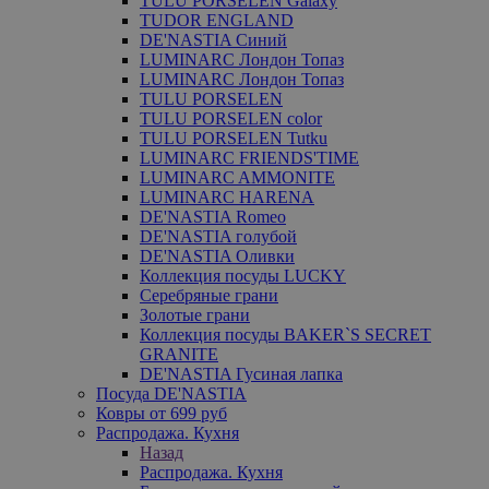
TULU PORSELEN Galaxy
TUDOR ENGLAND
DE'NASTIA Синий
LUMINARC Лондон Топаз
LUMINARC Лондон Топаз
TULU PORSELEN
TULU PORSELEN color
TULU PORSELEN Tutku
LUMINARC FRIENDS'TIME
LUMINARC AMMONITE
LUMINARC HARENA
DE'NASTIA Romeo
DE'NASTIA голубой
DE'NASTIA Оливки
Коллекция посуды LUCKY
Серебряные грани
Золотые грани
Коллекция посуды BAKER`S SECRET
GRANITE
DE'NASTIA Гусиная лапка
Посуда DE'NASTIA
Ковры от 699 руб
Распродажа. Кухня
Назад
Распродажа. Кухня