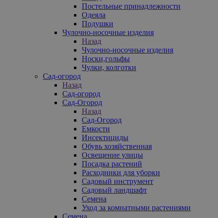
Постельные принадлежности
Одеяла
Подушки
Чулочно-носочные изделия
Назад
Чулочно-носочные изделия
Носки,гольфы
Чулки, колготки
Сад-огород
Назад
Сад-огород
Сад-Огород
Назад
Сад-Огород
Емкости
Инсектициды
Обувь хозяйственная
Освещение улицы
Посадка растений
Расходники для уборки
Садовый инструмент
Садовый ландшафт
Семена
Уход за комнатными растениями
Семена