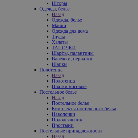
Шторы
Одежда, белье
Назад
Одежда, белье
Майки
Одежда для дома
Трусы
Халаты
ТАПОЧКИ
Шарфы, палантины
Варежки, перчатки
Шапки
Полотенца
Назад
Полотенца
Платки носовые
Постельное белье
Назад
Постельное белье
Комплекты постельного белья
Наволочки
Пододеяльник
Простыни
Постельные принадлежности
Назад