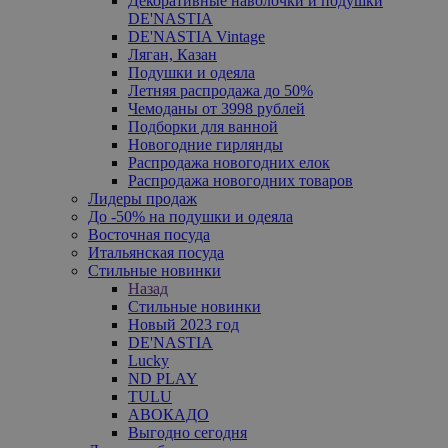
Декоративные наволочки и подушки
DE'NASTIA
DE'NASTIA Vintage
Ляган, Казан
Подушки и одеяла
Летняя распродажа до 50%
Чемоданы от 3998 рублей
Подборки для ванной
Новогодние гирлянды
Распродажа новогодних елок
Распродажа новогодних товаров
Лидеры продаж
До -50% на подушки и одеяла
Восточная посуда
Итальянская посуда
Стильные новинки
Назад
Стильные новинки
Новый 2023 год
DE'NASTIA
Lucky
ND PLAY
TULU
АВОКАДО
Выгодно сегодня