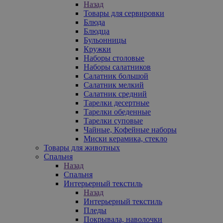
Назад
Товары для сервировки
Блюда
Блюдца
Бульонницы
Кружки
Наборы столовые
Наборы салатников
Салатник большой
Салатник мелкий
Салатник средний
Тарелки десертные
Тарелки обеденные
Тарелки суповые
Чайные, Кофейные наборы
Миски керамика, стекло
Товары для животных
Спальня
Назад
Спальня
Интерьерный текстиль
Назад
Интерьерный текстиль
Пледы
Покрывала, наволочки