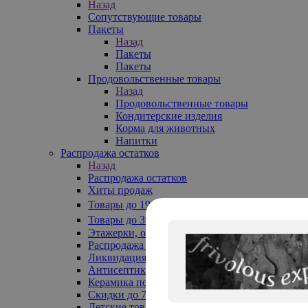
Назад
Сопутствующие товары
Пакеты
Назад
Пакеты
Пакеты
Продовольственные товары
Назад
Продовольственные товары
Кондитерские изделия
Корма для животных
Напитки
Распродажа остатков
Назад
Распродажа остатков
Хиты продаж
Товары до 199₽
Товары до 399₽
Этажерки, обувницы
Распродажа текстиля до -50%
Ликвидация до -70%
Антисептики
Керамика по 129 руб
Скидки до 70%
Детские товары