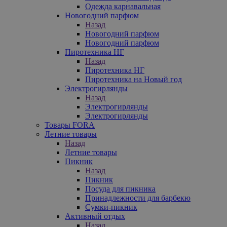
Одежда карнавальная
Новогодний парфюм
Назад
Новогодний парфюм
Новогодний парфюм
Пиротехника НГ
Назад
Пиротехника НГ
Пиротехника на Новый год
Электрогирлянды
Назад
Электрогирлянды
Электрогирлянды
Товары FORA
Летние товары
Назад
Летние товары
Пикник
Назад
Пикник
Посуда для пикника
Принадлежности для барбекю
Сумки-пикник
Активный отдых
Назад