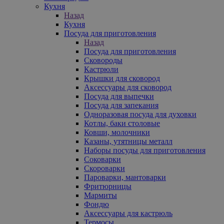
Кухня
Назад
Кухня
Посуда для приготовления
Назад
Посуда для приготовления
Сковороды
Кастрюли
Крышки для сковород
Аксессуары для сковород
Посуда для выпечки
Посуда для запекания
Одноразовая посуда для духовки
Котлы, баки столовые
Ковши, молочники
Казаны, утятницы металл
Наборы посуды для приготовления
Соковарки
Скороварки
Пароварки, мантоварки
Фритюрницы
Мармиты
Фондю
Аксессуары для кастрюль
Термосы