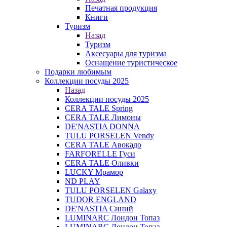
Печатная продукция
Книги
Туризм
Назад
Туризм
Аксесуары для туризма
Оснащение туристическое
Подарки любимым
Коллекции посуды 2025
Назад
Коллекции посуды 2025
CERA TALE Spring
CERA TALE Лимоны
DE'NASTIA DONNA
TULU PORSELEN Vendy
CERA TALE Авокадо
FARFORELLE Гуси
CERA TALE Оливки
LUCKY Мрамор
ND PLAY
TULU PORSELEN Galaxy
TUDOR ENGLAND
DE'NASTIA Синий
LUMINARC Лондон Топаз
LUMINARC Лондон Топаз