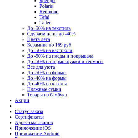
Бренды
Polaris
Redmond
Tefal
Taller
До -50% на текстиль
Сдуваем цены до -40%
Цвета лета
Керамика по 169 руб
До -50% на кастрюли
До -50% на пледы и покрывала
До -50% на термокружки и термосы
Все для уюта
До -50% на формы
До -40% на формы
До -40% на казаны
Пляжные сумки
Товары из бамбука
Акции
Статус заказа
Сертификаты
Адреса магазинов
Приложение iOS
Приложение Android