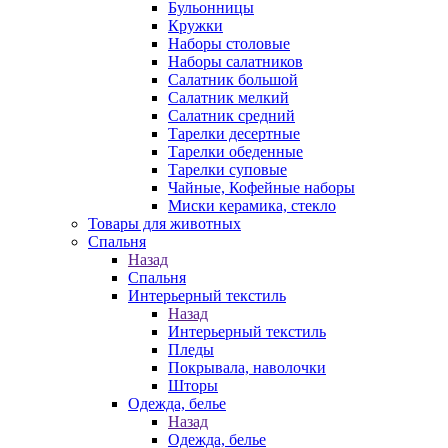
Бульонницы
Кружки
Наборы столовые
Наборы салатников
Салатник большой
Салатник мелкий
Салатник средний
Тарелки десертные
Тарелки обеденные
Тарелки суповые
Чайные, Кофейные наборы
Миски керамика, стекло
Товары для животных
Спальня
Назад
Спальня
Интерьерный текстиль
Назад
Интерьерный текстиль
Пледы
Покрывала, наволочки
Шторы
Одежда, белье
Назад
Одежда, белье