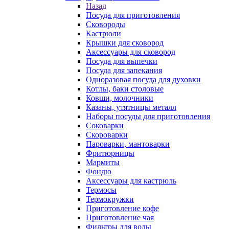
Назад
Посуда для приготовления
Сковороды
Кастрюли
Крышки для сковород
Аксессуары для сковород
Посуда для выпечки
Посуда для запекания
Одноразовая посуда для духовки
Котлы, баки столовые
Ковши, молочники
Казаны, утятницы металл
Наборы посуды для приготовления
Соковарки
Скороварки
Пароварки, мантоварки
Фритюрницы
Мармиты
Фондю
Аксессуары для кастрюль
Термосы
Термокружки
Приготовление кофе
Приготовление чая
Фильтры для воды