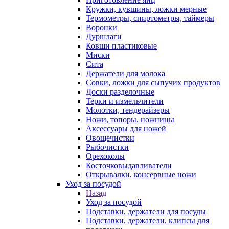
Кружки, кувшины, ложки мерные
Термометры, спиртометры, таймеры
Воронки
Дуршлаги
Ковши пластиковые
Миски
Сита
Держатели для молока
Совки, ложки для сыпучих продуктов
Доски разделочные
Терки и измельчители
Молотки, тендерайзеры
Ножи, топоры, ножницы
Аксессуары для ножей
Овощечистки
Рыбочистки
Орехоколы
Косточковыдавливатели
Открывалки, консервные ножи
Уход за посудой
Назад
Уход за посудой
Подставки, держатели для посуды
Подставки, держатели, клипсы для