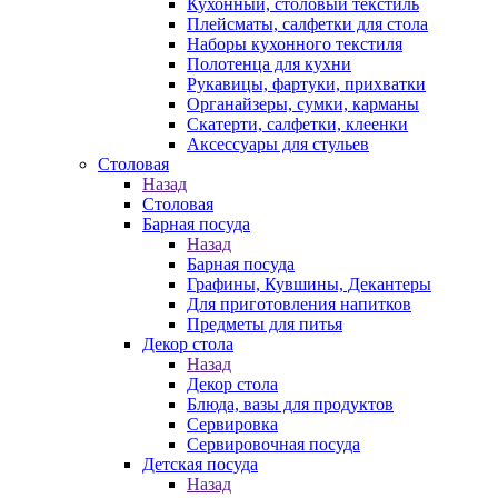
Кухонный, столовый текстиль
Плейсматы, салфетки для стола
Наборы кухонного текстиля
Полотенца для кухни
Рукавицы, фартуки, прихватки
Органайзеры, сумки, карманы
Скатерти, салфетки, клеенки
Аксессуары для стульев
Столовая
Назад
Столовая
Барная посуда
Назад
Барная посуда
Графины, Кувшины, Декантеры
Для приготовления напитков
Предметы для питья
Декор стола
Назад
Декор стола
Блюда, вазы для продуктов
Сервировка
Сервировочная посуда
Детская посуда
Назад