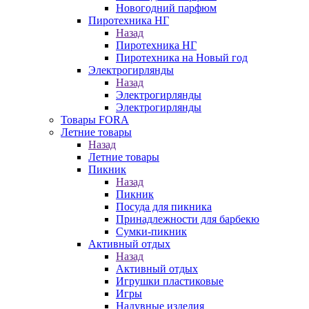
Новогодний парфюм
Пиротехника НГ
Назад
Пиротехника НГ
Пиротехника на Новый год
Электрогирлянды
Назад
Электрогирлянды
Электрогирлянды
Товары FORA
Летние товары
Назад
Летние товары
Пикник
Назад
Пикник
Посуда для пикника
Принадлежности для барбекю
Сумки-пикник
Активный отдых
Назад
Активный отдых
Игрушки пластиковые
Игры
Надувные изделия