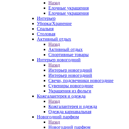
Назад
Елочные украшения
Елочные украшения
Интерьер
Уборка/Хранение
Спальня
Столовая
Активный отдых
Назад
Активный отдых
Спортивные товары
Интерьер новогодний
Назад
Интерьер новогодний
Интерьер новогодний
Свечи, подсвечники новогодние
Сувениры новогодние
Украшения из фольги
Кожгалантерея и одежда
Назад
Кожгалантерея и одежда
Одежда карнавальная
Новогодний парфюм
Назад
Новогодний парфюм