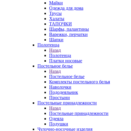
Майки
Одежда для дома
Трусы
Халаты
ТАПОЧКИ
Шарфы, палантины
Варежки, перчатки
Шапки
Полотенца
Назад
Полотенца
Платки носовые
Постельное белье
Назад
Постельное белье
Комплекты постельного белья
Наволочки
Пододеяльник
Простыни
Постельные принадлежности
Назад
Постельные принадлежности
Одеяла
Подушки
Чулочно-носочные изделия