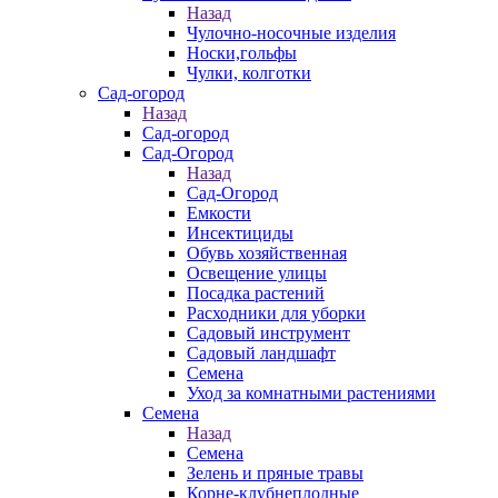
Назад
Чулочно-носочные изделия
Носки,гольфы
Чулки, колготки
Сад-огород
Назад
Сад-огород
Сад-Огород
Назад
Сад-Огород
Емкости
Инсектициды
Обувь хозяйственная
Освещение улицы
Посадка растений
Расходники для уборки
Садовый инструмент
Садовый ландшафт
Семена
Уход за комнатными растениями
Семена
Назад
Семена
Зелень и пряные травы
Корне-клубнеплодные