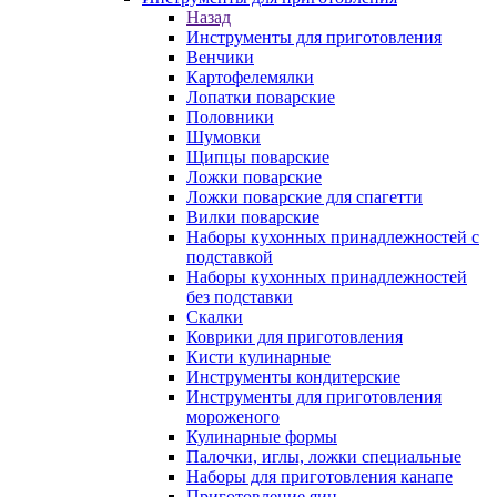
Назад
Инструменты для приготовления
Венчики
Картофелемялки
Лопатки поварские
Половники
Шумовки
Щипцы поварские
Ложки поварские
Ложки поварские для спагетти
Вилки поварские
Наборы кухонных принадлежностей с
подставкой
Наборы кухонных принадлежностей
без подставки
Скалки
Коврики для приготовления
Кисти кулинарные
Инструменты кондитерские
Инструменты для приготовления
мороженого
Кулинарные формы
Палочки, иглы, ложки специальные
Наборы для приготовления канапе
Приготовление яиц