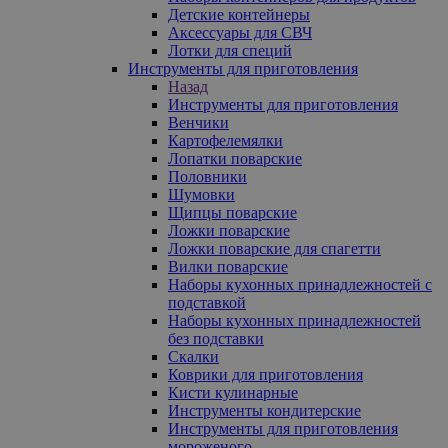
Детские контейнеры
Аксессуары для СВЧ
Лотки для специй
Инструменты для приготовления
Назад
Инструменты для приготовления
Венчики
Картофелемялки
Лопатки поварские
Половники
Шумовки
Щипцы поварские
Ложки поварские
Ложки поварские для спагетти
Вилки поварские
Наборы кухонных принадлежностей с
подставкой
Наборы кухонных принадлежностей
без подставки
Скалки
Коврики для приготовления
Кисти кулинарные
Инструменты кондитерские
Инструменты для приготовления
мороженого