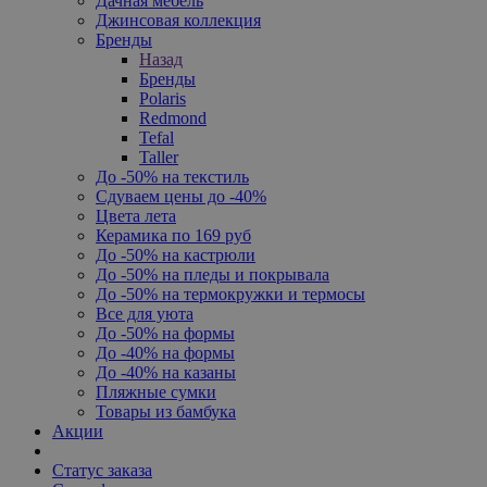
Дачная мебель
Джинсовая коллекция
Бренды
Назад
Бренды
Polaris
Redmond
Tefal
Taller
До -50% на текстиль
Сдуваем цены до -40%
Цвета лета
Керамика по 169 руб
До -50% на кастрюли
До -50% на пледы и покрывала
До -50% на термокружки и термосы
Все для уюта
До -50% на формы
До -40% на формы
До -40% на казаны
Пляжные сумки
Товары из бамбука
Акции
Статус заказа