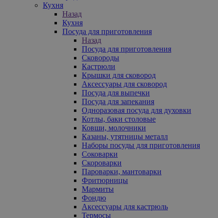
Кухня
Назад
Кухня
Посуда для приготовления
Назад
Посуда для приготовления
Сковороды
Кастрюли
Крышки для сковород
Аксессуары для сковород
Посуда для выпечки
Посуда для запекания
Одноразовая посуда для духовки
Котлы, баки столовые
Ковши, молочники
Казаны, утятницы металл
Наборы посуды для приготовления
Соковарки
Скороварки
Пароварки, мантоварки
Фритюрницы
Мармиты
Фондю
Аксессуары для кастрюль
Термосы