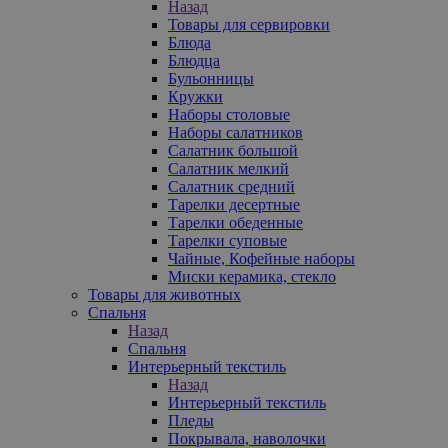
Назад
Товары для сервировки
Блюда
Блюдца
Бульонницы
Кружки
Наборы столовые
Наборы салатников
Салатник большой
Салатник мелкий
Салатник средний
Тарелки десертные
Тарелки обеденные
Тарелки суповые
Чайные, Кофейные наборы
Миски керамика, стекло
Товары для животных
Спальня
Назад
Спальня
Интерьерный текстиль
Назад
Интерьерный текстиль
Пледы
Покрывала, наволочки