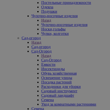
Постельные принадлежности
Одеяла
Подушки
Чулочно-носочные изделия
Назад
Чулочно-носочные изделия
Носки,гольфы
Чулки, колготки
Сад-огород
Назад
Сад-огород
Сад-Огород
Назад
Сад-Огород
Емкости
Инсектициды
Обувь хозяйственная
Освещение улицы
Посадка растений
Расходники для уборки
Садовый инструмент
Садовый ландшафт
Семена
Уход за комнатными растениями
Семена