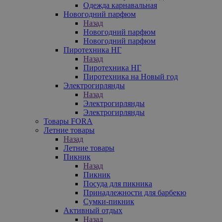
Одежда карнавальная
Новогодний парфюм
Назад
Новогодний парфюм
Новогодний парфюм
Пиротехника НГ
Назад
Пиротехника НГ
Пиротехника на Новый год
Электрогирлянды
Назад
Электрогирлянды
Электрогирлянды
Товары FORA
Летние товары
Назад
Летние товары
Пикник
Назад
Пикник
Посуда для пикника
Принадлежности для барбекю
Сумки-пикник
Активный отдых
Назад