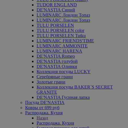
TUDOR ENGLAND
DE'NASTIA Синий
LUMINARC Лондон Топаз
LUMINARC Лондон Топаз
TULU PORSELEN
TULU PORSELEN color
TULU PORSELEN Tutku
LUMINARC FRIENDS'TIME
LUMINARC AMMONITE
LUMINARC HARENA
DE'NASTIA Romeo
DE'NASTIA голубой
DE'NASTIA Оливки
Коллекция посуды LUCKY
Серебряные грани
Золотые грани
Коллекция посуды BAKER`S SECRET
GRANITE
DE'NASTIA Гусиная лапка
Посуда DE'NASTIA
Ковры от 699 руб
Распродажа. Кухня
Назад
Распродажа. Кухня