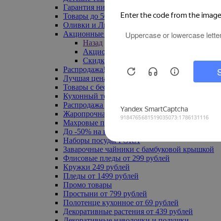
Гарантия низкой цены
Товары до 500 руб
Оливки и Лимоны
Акционные товары
Назад
Акционные товары
Скидка 20% по промокоду
Распродажа! Ульяновск до -70%
Лучшая цена
Товары с бесплатной доставкой
Кухонный текстиль
Распродажа до -50%
Жаропрочная посуда
Махровые полотенца
До -50% на ковры
Наборы посуды FORA
Заварочные чайники с бамбуковой крышкой
Флисовые пледы от 299 рублей
Кружки 249 рублей
Пледы от 1499 рублей
Промо товары
Простыни от 799 рублей
Полотенце кухонное от 69 рублей
Декоративные растения от 439 рублей
Декоративные наволочки и подушки