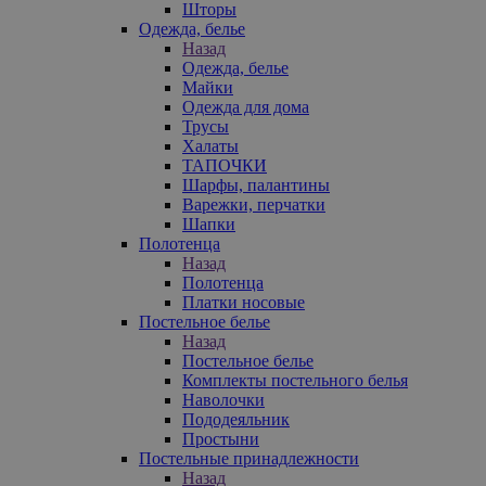
Шторы
Одежда, белье
Назад
Одежда, белье
Майки
Одежда для дома
Трусы
Халаты
ТАПОЧКИ
Шарфы, палантины
Варежки, перчатки
Шапки
Полотенца
Назад
Полотенца
Платки носовые
Постельное белье
Назад
Постельное белье
Комплекты постельного белья
Наволочки
Пододеяльник
Простыни
Постельные принадлежности
Назад