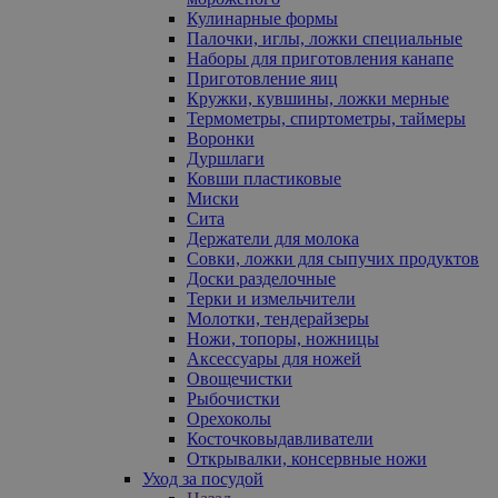
Кулинарные формы
Палочки, иглы, ложки специальные
Наборы для приготовления канапе
Приготовление яиц
Кружки, кувшины, ложки мерные
Термометры, спиртометры, таймеры
Воронки
Дуршлаги
Ковши пластиковые
Миски
Сита
Держатели для молока
Совки, ложки для сыпучих продуктов
Доски разделочные
Терки и измельчители
Молотки, тендерайзеры
Ножи, топоры, ножницы
Аксессуары для ножей
Овощечистки
Рыбочистки
Орехоколы
Косточковыдавливатели
Открывалки, консервные ножи
Уход за посудой