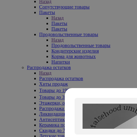
Назад
Сопутствующие товары
Пакеты
Назад
Пакеты
Пакеты
Продовольственные товары
Назад
Продовольственные товары
Кондитерские изделия
Корма для животных
Напитки
Распродажа остатков
Назад
Распродажа остатков
Хиты продаж
Товары до 199₽
Товары до 399₽
Этажерки, обувницы
Распродажа текстиля до -50%
Ликвидация до -70%
Антисептики
Керамика по 129 руб
Скидки до 70%
Детские товары