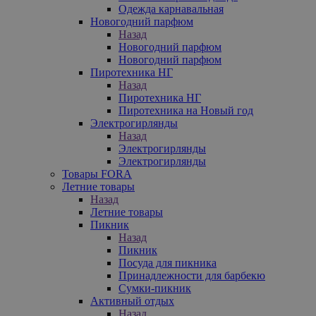
Одежда карнавальная
Новогодний парфюм
Назад
Новогодний парфюм
Новогодний парфюм
Пиротехника НГ
Назад
Пиротехника НГ
Пиротехника на Новый год
Электрогирлянды
Назад
Электрогирлянды
Электрогирлянды
Товары FORA
Летние товары
Назад
Летние товары
Пикник
Назад
Пикник
Посуда для пикника
Принадлежности для барбекю
Сумки-пикник
Активный отдых
Назад