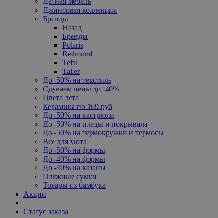
Дачная мебель
Джинсовая коллекция
Бренды
Назад
Бренды
Polaris
Redmond
Tefal
Taller
До -50% на текстиль
Сдуваем цены до -40%
Цвета лета
Керамика по 169 руб
До -50% на кастрюли
До -50% на пледы и покрывала
До -50% на термокружки и термосы
Все для уюта
До -50% на формы
До -40% на формы
До -40% на казаны
Пляжные сумки
Товары из бамбука
Акции
Статус заказа