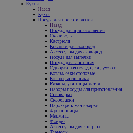
Кухня
Назад
Кухня
Посуда для приготовления
Назад
Посуда для приготовления
Сковороды
Кастрюли
Крышки для сковород
Аксессуары для сковород
Посуда для выпечки
Посуда для запекания
Одноразовая посуда для духовки
Котлы, баки столовые
Ковши, молочники
Казаны, утятницы металл
Наборы посуды для приготовления
Соковарки
Скороварки
Пароварки, мантоварки
Фритюрницы
Мармиты
Фондю
Аксессуары для кастрюль
Термосы