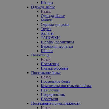
Шторы
Одежда, белье
Назад
Одежда, белье
Майки
Одежда для дома
Трусы
Халаты
ТАПОЧКИ
Шарфы, палантины
Варежки, перчатки
Шапки
Полотенца
Назад
Полотенца
Платки носовые
Постельное белье
Назад
Постельное белье
Комплекты постельного белья
Наволочки
Пододеяльник
Простыни
Постельные принадлежности
Назад