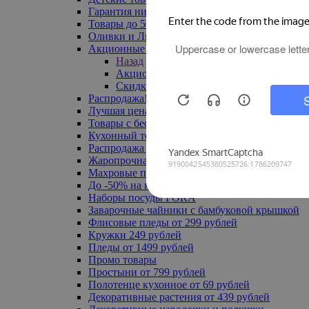
Гарантия низкой цены
Товары до 500 руб
Оливки и Лимоны
Акционные товары
Назад
Акционные товары
Скидка 20% по промокоду
Распродажа! Ульяновск до -70%
Лучшая цена
Товары с бесплатной доставкой
Кухонный текстиль
Распродажа до -50%
Жаропрочная посуда
Махровые полотенца
До -50% на ковры
Наборы посуды FORA
Заварочные чайники с бамбуковой крышкой
Флисовые пледы от 299 рублей
Кружки 249 рублей
Пледы от 1499 рублей
Промо товары
Простыни от 799 рублей
Полотенце кухонное от 69 рублей
Декоративные растения от 439 рублей