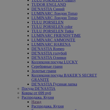
TULU PORSELEN Galaxy
TUDOR ENGLAND
DE'NASTIA Синий
LUMINARC Лондон Топаз
LUMINARC Лондон Топаз
TULU PORSELEN
TULU PORSELEN color
TULU PORSELEN Tutku
LUMINARC FRIENDS'TIME
LUMINARC AMMONITE
LUMINARC HARENA
DE'NASTIA Romeo
DE'NASTIA голубой
DE'NASTIA Оливки
Коллекция посуды LUCKY
Серебряные грани
Золотые грани
Коллекция посуды BAKER`S SECRET
GRANITE
DE'NASTIA Гусиная лапка
Посуда DE'NASTIA
Ковры от 699 руб
Распродажа. Кухня
Назад
Распродажа. Кухня