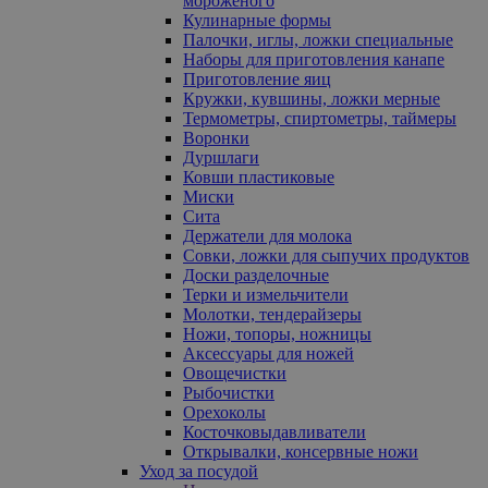
мороженого
Кулинарные формы
Палочки, иглы, ложки специальные
Наборы для приготовления канапе
Приготовление яиц
Кружки, кувшины, ложки мерные
Термометры, спиртометры, таймеры
Воронки
Дуршлаги
Ковши пластиковые
Миски
Сита
Держатели для молока
Совки, ложки для сыпучих продуктов
Доски разделочные
Терки и измельчители
Молотки, тендерайзеры
Ножи, топоры, ножницы
Аксессуары для ножей
Овощечистки
Рыбочистки
Орехоколы
Косточковыдавливатели
Открывалки, консервные ножи
Уход за посудой