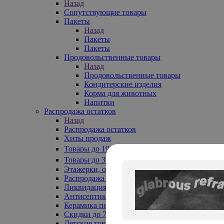
Назад
Сопутствующие товары
Пакеты
Назад
Пакеты
Пакеты
Продовольственные товары
Назад
Продовольственные товары
Кондитерские изделия
Корма для животных
Напитки
Распродажа остатков
Назад
Распродажа остатков
Хиты продаж
Товары до 199₽
Товары до 399₽
Этажерки, обувницы
Распродажа текстиля до -50%
Ликвидация до -70%
Антисептики
Керамика по 129 руб
Скидки до 70%
Детские товары