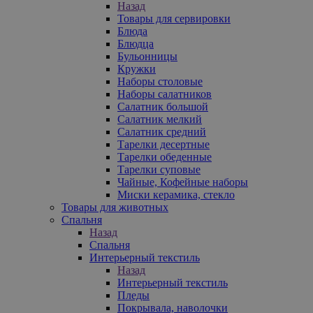
Назад
Товары для сервировки
Блюда
Блюдца
Бульонницы
Кружки
Наборы столовые
Наборы салатников
Салатник большой
Салатник мелкий
Салатник средний
Тарелки десертные
Тарелки обеденные
Тарелки суповые
Чайные, Кофейные наборы
Миски керамика, стекло
Товары для животных
Спальня
Назад
Спальня
Интерьерный текстиль
Назад
Интерьерный текстиль
Пледы
Покрывала, наволочки