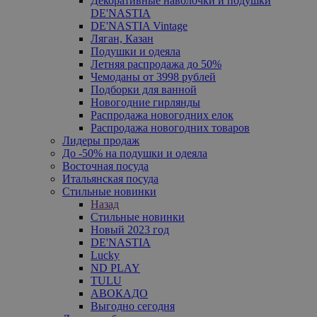
Декоративные наволочки и подушки
DE'NASTIA
DE'NASTIA Vintage
Ляган, Казан
Подушки и одеяла
Летняя распродажа до 50%
Чемоданы от 3998 рублей
Подборки для ванной
Новогодние гирлянды
Распродажа новогодних елок
Распродажа новогодних товаров
Лидеры продаж
До -50% на подушки и одеяла
Восточная посуда
Итальянская посуда
Стильные новинки
Назад
Стильные новинки
Новый 2023 год
DE'NASTIA
Lucky
ND PLAY
TULU
АВОКАДО
Выгодно сегодня