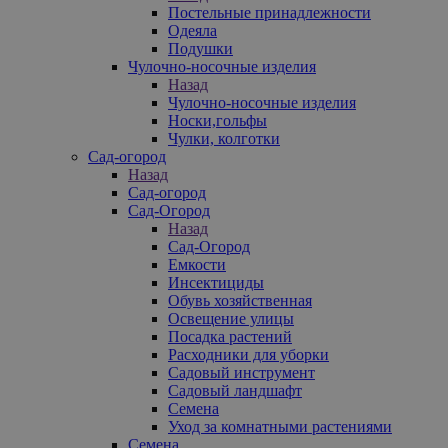
Постельные принадлежности
Одеяла
Подушки
Чулочно-носочные изделия
Назад
Чулочно-носочные изделия
Носки,гольфы
Чулки, колготки
Сад-огород
Назад
Сад-огород
Сад-Огород
Назад
Сад-Огород
Емкости
Инсектициды
Обувь хозяйственная
Освещение улицы
Посадка растений
Расходники для уборки
Садовый инструмент
Садовый ландшафт
Семена
Уход за комнатными растениями
Семена