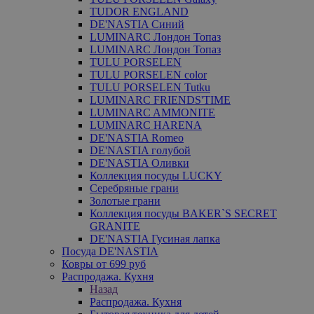
TUDOR ENGLAND
DE'NASTIA Синий
LUMINARC Лондон Топаз
LUMINARC Лондон Топаз
TULU PORSELEN
TULU PORSELEN color
TULU PORSELEN Tutku
LUMINARC FRIENDS'TIME
LUMINARC AMMONITE
LUMINARC HARENA
DE'NASTIA Romeo
DE'NASTIA голубой
DE'NASTIA Оливки
Коллекция посуды LUCKY
Серебряные грани
Золотые грани
Коллекция посуды BAKER`S SECRET
GRANITE
DE'NASTIA Гусиная лапка
Посуда DE'NASTIA
Ковры от 699 руб
Распродажа. Кухня
Назад
Распродажа. Кухня