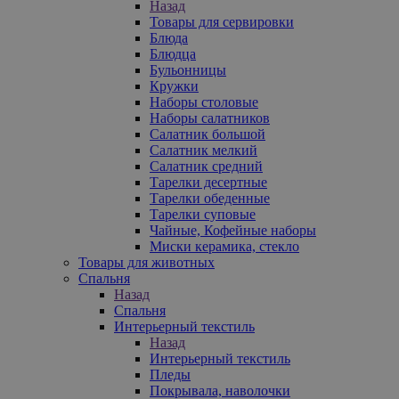
Назад
Товары для сервировки
Блюда
Блюдца
Бульонницы
Кружки
Наборы столовые
Наборы салатников
Салатник большой
Салатник мелкий
Салатник средний
Тарелки десертные
Тарелки обеденные
Тарелки суповые
Чайные, Кофейные наборы
Миски керамика, стекло
Товары для животных
Спальня
Назад
Спальня
Интерьерный текстиль
Назад
Интерьерный текстиль
Пледы
Покрывала, наволочки