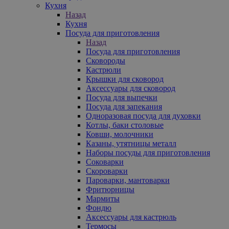
Кухня
Назад
Кухня
Посуда для приготовления
Назад
Посуда для приготовления
Сковороды
Кастрюли
Крышки для сковород
Аксессуары для сковород
Посуда для выпечки
Посуда для запекания
Одноразовая посуда для духовки
Котлы, баки столовые
Ковши, молочники
Казаны, утятницы металл
Наборы посуды для приготовления
Соковарки
Скороварки
Пароварки, мантоварки
Фритюрницы
Мармиты
Фондю
Аксессуары для кастрюль
Термосы