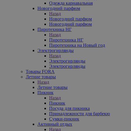
Одежда карнавальная
Новогодний парфюм
Назад
Новогодний парфюм
Новогодний парфюм
Пиротехника НГ
Назад
Пиротехника НГ
Пиротехника на Новый год
Электрогирлянды
Назад
Электрогирлянды
Электрогирлянды
Товары FORA
Летние товары
Назад
Летние товары
Пикник
Назад
Пикник
Посуда для пикника
Принадлежности для барбекю
Сумки-пикник
Активный отдых
Назад