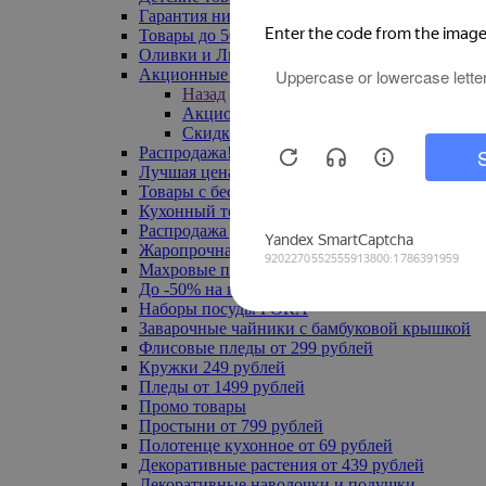
Гарантия низкой цены
Товары до 500 руб
Оливки и Лимоны
Акционные товары
Назад
Акционные товары
Скидка 20% по промокоду
Распродажа! Ульяновск до -70%
Лучшая цена
Товары с бесплатной доставкой
Кухонный текстиль
Распродажа до -50%
Жаропрочная посуда
Махровые полотенца
До -50% на ковры
Наборы посуды FORA
Заварочные чайники с бамбуковой крышкой
Флисовые пледы от 299 рублей
Кружки 249 рублей
Пледы от 1499 рублей
Промо товары
Простыни от 799 рублей
Полотенце кухонное от 69 рублей
Декоративные растения от 439 рублей
Декоративные наволочки и подушки