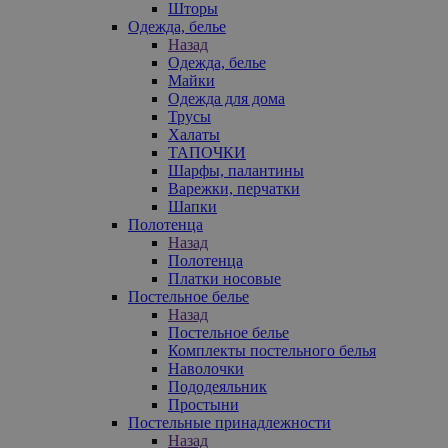
Шторы
Одежда, белье
Назад
Одежда, белье
Майки
Одежда для дома
Трусы
Халаты
ТАПОЧКИ
Шарфы, палантины
Варежки, перчатки
Шапки
Полотенца
Назад
Полотенца
Платки носовые
Постельное белье
Назад
Постельное белье
Комплекты постельного белья
Наволочки
Пододеяльник
Простыни
Постельные принадлежности
Назад