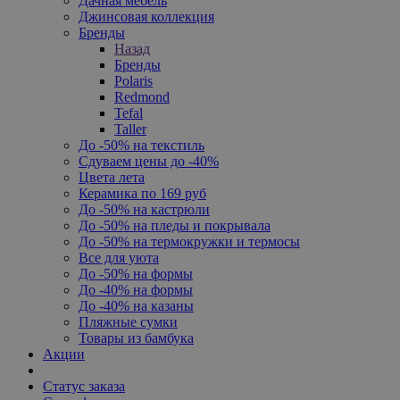
Дачная мебель
Джинсовая коллекция
Бренды
Назад
Бренды
Polaris
Redmond
Tefal
Taller
До -50% на текстиль
Сдуваем цены до -40%
Цвета лета
Керамика по 169 руб
До -50% на кастрюли
До -50% на пледы и покрывала
До -50% на термокружки и термосы
Все для уюта
До -50% на формы
До -40% на формы
До -40% на казаны
Пляжные сумки
Товары из бамбука
Акции
Статус заказа