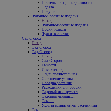
Постельные принадлежности
Одеяла
Подушки
Чулочно-носочные изделия
Назад
Чулочно-носочные изделия
Носки,гольфы
Чулки, колготки
Сад-огород
Назад
Сад-огород
Сад-Огород
Назад
Сад-Огород
Емкости
Инсектициды
Обувь хозяйственная
Освещение улицы
Посадка растений
Расходники для уборки
Садовый инструмент
Садовый ландшафт
Семена
Уход за комнатными растениями
Семена