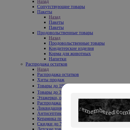
Назад
Сопутствующие товары
Пакеты
Назад
Пакеты
Пакеты
Продовольственные товары
Назад
Продовольственные товары
Кондитерские изделия
Корма для животных
Напитки
Распродажа остатков
Назад
Распродажа остатков
Хиты продаж
Товары до 199₽
Товары до 399₽
Этажерки, обувницы
Распродажа текстиля до -50%
Ликвидация до -70%
Антисептики
Керамика по 129 руб
Скидки до 70%
Детские товары