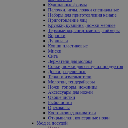
Кулинарные формы
Палочки, иглы, ложки специальные
Наборы для приготовления канапе
Приготовление яиц
Кружки, кувшины, ложки мерные
Термометры, спиртометры, таймеры
Воронки
Дуршлаги
Ковши пластиковые
Миски
Сита
Держатели для молока
Совки, ложки для сыпучих продуктов
Доски разделочные
Терки и измельчители
Молотки, тендерайзеры
Ножи, топоры, ножницы
Аксессуары для ножей
Овощечистки
Рыбочистки
Орехоколы
Косточковыдавливатели
Открывалки, консервные ножи
Уход за посудой