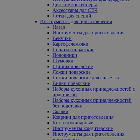
Детские контейнеры
Аксессуары для СВЧ
Лотки для специй
Инструменты для приготовления
Назад
Инструменты для приготовления
Венчики
Картофелемялки
Лопатки поварские
Половники
Шумовки
Щипцы поварские
Ложки поварские
Ложки поварские для спагетти
Вилки поварские
Наборы кухонных принадлежностей с
подставкой
Наборы кухонных принадлежностей
без подставки
Скалки
Коврики для приготовления
Кисти кулинарные
Инструменты кондитерские
Инструменты для приготовления
мороженого