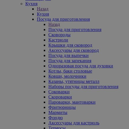
Кухня
Назад
Кухня
Посуда для приготовления
Назад
Посуда для приготовления
Сковороды
Кастрюли
Крышки для сковород
Аксессуары для сковород
Посуда для выпечки
Посуда для запекания
Одноразовая посуда для духовки
Котлы, баки столовые
Ковши, молочники
Казаны, утятницы металл
Наборы посуды для приготовления
Соковарки
Скороварки
Пароварки, мантоварки
Фритюрницы
Мармиты
Фондю
Аксессуары для кастрюль
Термосы