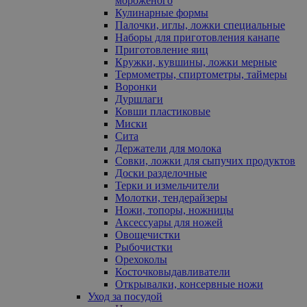
мороженого
Кулинарные формы
Палочки, иглы, ложки специальные
Наборы для приготовления канапе
Приготовление яиц
Кружки, кувшины, ложки мерные
Термометры, спиртометры, таймеры
Воронки
Дуршлаги
Ковши пластиковые
Миски
Сита
Держатели для молока
Совки, ложки для сыпучих продуктов
Доски разделочные
Терки и измельчители
Молотки, тендерайзеры
Ножи, топоры, ножницы
Аксессуары для ножей
Овощечистки
Рыбочистки
Орехоколы
Косточковыдавливатели
Открывалки, консервные ножи
Уход за посудой