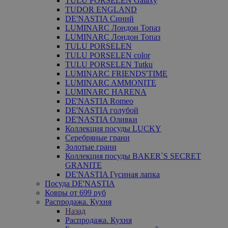
TULU PORSELEN Galaxy
TUDOR ENGLAND
DE'NASTIA Синий
LUMINARC Лондон Топаз
LUMINARC Лондон Топаз
TULU PORSELEN
TULU PORSELEN color
TULU PORSELEN Tutku
LUMINARC FRIENDS'TIME
LUMINARC AMMONITE
LUMINARC HARENA
DE'NASTIA Romeo
DE'NASTIA голубой
DE'NASTIA Оливки
Коллекция посуды LUCKY
Серебряные грани
Золотые грани
Коллекция посуды BAKER`S SECRET
GRANITE
DE'NASTIA Гусиная лапка
Посуда DE'NASTIA
Ковры от 699 руб
Распродажа. Кухня
Назад
Распродажа. Кухня