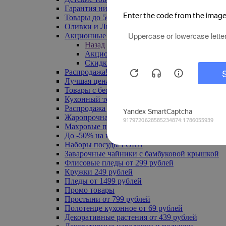
Гарантия низкой цены
Товары до 500 руб
Оливки и Лимоны
Акционные товары
Назад
Акционные товары
Скидка 20% по промокоду
Распродажа! Ульяновск до -70%
Лучшая цена
Товары с бесплатной доставкой
Кухонный текстиль
Распродажа до -50%
Жаропрочная посуда
Махровые полотенца
До -50% на ковры
Наборы посуды FORA
Заварочные чайники с бамбуковой крышкой
Флисовые пледы от 299 рублей
Кружки 249 рублей
Пледы от 1499 рублей
Промо товары
Простыни от 799 рублей
Полотенце кухонное от 69 рублей
Декоративные растения от 439 рублей