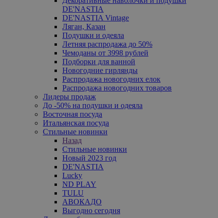
Декоративные наволочки и подушки
DE'NASTIA
DE'NASTIA Vintage
Ляган, Казан
Подушки и одеяла
Летняя распродажа до 50%
Чемоданы от 3998 рублей
Подборки для ванной
Новогодние гирлянды
Распродажа новогодних елок
Распродажа новогодних товаров
Лидеры продаж
До -50% на подушки и одеяла
Восточная посуда
Итальянская посуда
Стильные новинки
Назад
Стильные новинки
Новый 2023 год
DE'NASTIA
Lucky
ND PLAY
TULU
АВОКАДО
Выгодно сегодня