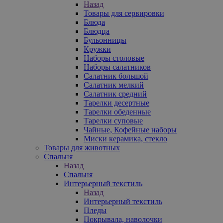
Назад
Товары для сервировки
Блюда
Блюдца
Бульонницы
Кружки
Наборы столовые
Наборы салатников
Салатник большой
Салатник мелкий
Салатник средний
Тарелки десертные
Тарелки обеденные
Тарелки суповые
Чайные, Кофейные наборы
Миски керамика, стекло
Товары для животных
Спальня
Назад
Спальня
Интерьерный текстиль
Назад
Интерьерный текстиль
Пледы
Покрывала, наволочки