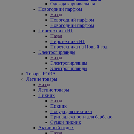
Одежда карнавальная
Новогодний парфюм
Назад
Новогодний парфюм
Новогодний парфюм
Пиротехника НГ
Назад
Пиротехника НГ
Пиротехника на Новый год
Электрогирлянды
Назад
Электрогирлянды
Электрогирлянды
Товары FORA
Летние товары
Назад
Летние товары
Пикник
Назад
Пикник
Посуда для пикника
Принадлежности для барбекю
Сумки-пикник
Активный отдых
Назад