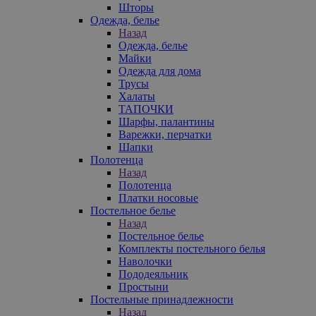
Шторы
Одежда, белье
Назад
Одежда, белье
Майки
Одежда для дома
Трусы
Халаты
ТАПОЧКИ
Шарфы, палантины
Варежки, перчатки
Шапки
Полотенца
Назад
Полотенца
Платки носовые
Постельное белье
Назад
Постельное белье
Комплекты постельного белья
Наволочки
Пододеяльник
Простыни
Постельные принадлежности
Назад