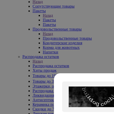
Назад
Сопутствующие товары
Пакеты
Назад
Пакеты
Пакеты
Продовольственные товары
Назад
Продовольственные товары
Кондитерские изделия
Корма для животных
Напитки
Распродажа остатков
Назад
Распродажа остатков
Хиты продаж
Товары до 199₽
Товары до 399₽
Этажерки, обувницы
Распродажа текстиля до -50%
Ликвидация до -70%
Антисептики
Керамика по 129 руб
Скидки до 70%
Детские товары