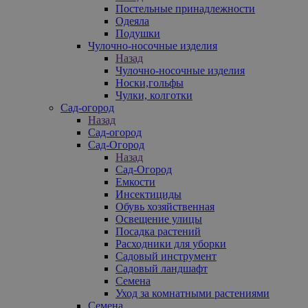
Постельные принадлежности
Одеяла
Подушки
Чулочно-носочные изделия
Назад
Чулочно-носочные изделия
Носки,гольфы
Чулки, колготки
Сад-огород
Назад
Сад-огород
Сад-Огород
Назад
Сад-Огород
Емкости
Инсектициды
Обувь хозяйственная
Освещение улицы
Посадка растений
Расходники для уборки
Садовый инструмент
Садовый ландшафт
Семена
Уход за комнатными растениями
Семена