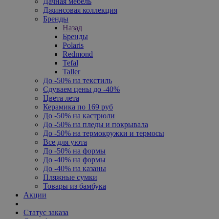
Дачная мебель
Джинсовая коллекция
Бренды
Назад
Бренды
Polaris
Redmond
Tefal
Taller
До -50% на текстиль
Сдуваем цены до -40%
Цвета лета
Керамика по 169 руб
До -50% на кастрюли
До -50% на пледы и покрывала
До -50% на термокружки и термосы
Все для уюта
До -50% на формы
До -40% на формы
До -40% на казаны
Пляжные сумки
Товары из бамбука
Акции
Статус заказа