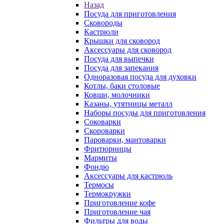
Назад
Посуда для приготовления
Сковороды
Кастрюли
Крышки для сковород
Аксессуары для сковород
Посуда для выпечки
Посуда для запекания
Одноразовая посуда для духовки
Котлы, баки столовые
Ковши, молочники
Казаны, утятницы металл
Наборы посуды для приготовления
Соковарки
Скороварки
Пароварки, мантоварки
Фритюрницы
Мармиты
Фондю
Аксессуары для кастрюль
Термосы
Термокружки
Приготовление кофе
Приготовление чая
Фильтры для воды