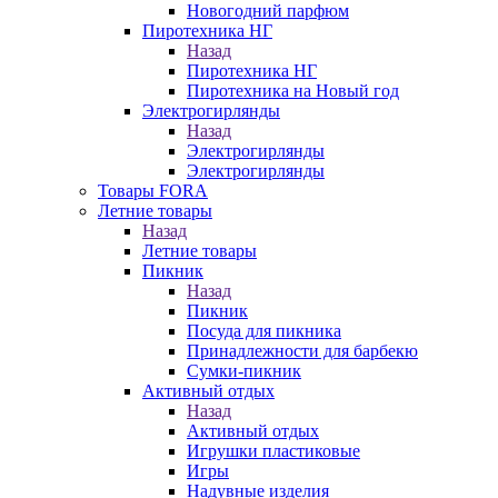
Новогодний парфюм
Пиротехника НГ
Назад
Пиротехника НГ
Пиротехника на Новый год
Электрогирлянды
Назад
Электрогирлянды
Электрогирлянды
Товары FORA
Летние товары
Назад
Летние товары
Пикник
Назад
Пикник
Посуда для пикника
Принадлежности для барбекю
Сумки-пикник
Активный отдых
Назад
Активный отдых
Игрушки пластиковые
Игры
Надувные изделия