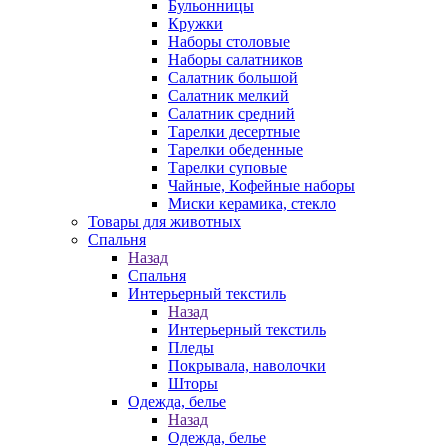
Бульонницы
Кружки
Наборы столовые
Наборы салатников
Салатник большой
Салатник мелкий
Салатник средний
Тарелки десертные
Тарелки обеденные
Тарелки суповые
Чайные, Кофейные наборы
Миски керамика, стекло
Товары для животных
Спальня
Назад
Спальня
Интерьерный текстиль
Назад
Интерьерный текстиль
Пледы
Покрывала, наволочки
Шторы
Одежда, белье
Назад
Одежда, белье