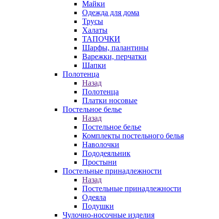
Майки
Одежда для дома
Трусы
Халаты
ТАПОЧКИ
Шарфы, палантины
Варежки, перчатки
Шапки
Полотенца
Назад
Полотенца
Платки носовые
Постельное белье
Назад
Постельное белье
Комплекты постельного белья
Наволочки
Пододеяльник
Простыни
Постельные принадлежности
Назад
Постельные принадлежности
Одеяла
Подушки
Чулочно-носочные изделия