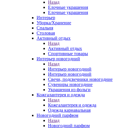
Назад
Елочные украшения
Елочные украшения
Интерьер
Уборка/Хранение
Спальня
Столовая
Активный отдых
Назад
Активный отдых
Спортивные товары
Интерьер новогодний
Назад
Интерьер новогодний
Интерьер новогодний
Свечи, подсвечники новогодние
Сувениры новогодние
Украшения из фольги
Кожгалантерея и одежда
Назад
Кожгалантерея и одежда
Одежда карнавальная
Новогодний парфюм
Назад
Новогодний парфюм