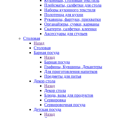
Кухонный, столовый текстиль
Плейсматы, салфетки для стола
Наборы кухонного текстиля
Полотенца для кухни
Рукавицы, фартуки, прихватки
Органайзеры, сумки, карманы
Скатерти, салфетки, клеенки
Аксессуары для стульев
Столовая
Назад
Столовая
Барная посуда
Назад
Барная посуда
Графины, Кувшины, Декантеры
Для приготовления напитков
Предметы для питья
Декор стола
Назад
Декор стола
Блюда, вазы для продуктов
Сервировка
Сервировочная посуда
Детская посуда
Назад