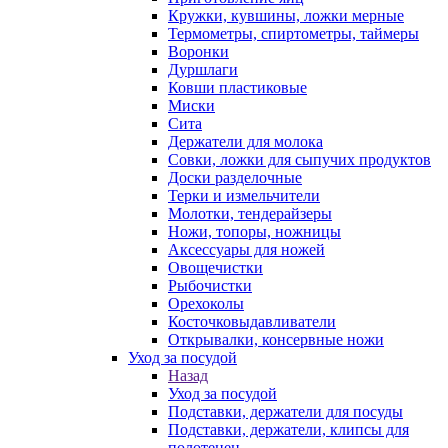
Кружки, кувшины, ложки мерные
Термометры, спиртометры, таймеры
Воронки
Дуршлаги
Ковши пластиковые
Миски
Сита
Держатели для молока
Совки, ложки для сыпучих продуктов
Доски разделочные
Терки и измельчители
Молотки, тендерайзеры
Ножи, топоры, ножницы
Аксессуары для ножей
Овощечистки
Рыбочистки
Орехоколы
Косточковыдавливатели
Открывалки, консервные ножи
Уход за посудой
Назад
Уход за посудой
Подставки, держатели для посуды
Подставки, держатели, клипсы для
полотенец