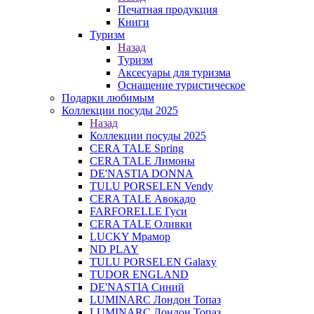
Печатная продукция
Книги
Туризм
Назад
Туризм
Аксесуары для туризма
Оснащение туристическое
Подарки любимым
Коллекции посуды 2025
Назад
Коллекции посуды 2025
CERA TALE Spring
CERA TALE Лимоны
DE'NASTIA DONNA
TULU PORSELEN Vendy
CERA TALE Авокадо
FARFORELLE Гуси
CERA TALE Оливки
LUCKY Мрамор
ND PLAY
TULU PORSELEN Galaxy
TUDOR ENGLAND
DE'NASTIA Синий
LUMINARC Лондон Топаз
LUMINARC Лондон Топаз