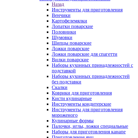
Назад
Инструменты для приготовления
Венчики
Картофелемялки
Лопатки поварские
Половники
Шумовки
Щипцы поварские
Ложки поварские
Ложки поварские для спагетти
Вилки поварские
Наборы кухонных принадлежностей с
подставкой
Наборы кухонных принадлежностей
без подставки
Скалки
Коврики для приготовления
Кисти кулинарные
Инструменты кондитерские
Инструменты для приготовления
мороженого
Кулинарные формы
Палочки, иглы, ложки специальные
Наборы для приготовления канапе
Приготовление яиц