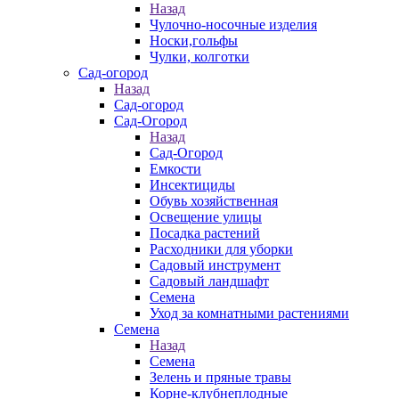
Назад
Чулочно-носочные изделия
Носки,гольфы
Чулки, колготки
Сад-огород
Назад
Сад-огород
Сад-Огород
Назад
Сад-Огород
Емкости
Инсектициды
Обувь хозяйственная
Освещение улицы
Посадка растений
Расходники для уборки
Садовый инструмент
Садовый ландшафт
Семена
Уход за комнатными растениями
Семена
Назад
Семена
Зелень и пряные травы
Корне-клубнеплодные