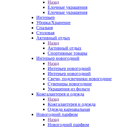
Назад
Елочные украшения
Елочные украшения
Интерьер
Уборка/Хранение
Спальня
Столовая
Активный отдых
Назад
Активный отдых
Спортивные товары
Интерьер новогодний
Назад
Интерьер новогодний
Интерьер новогодний
Свечи, подсвечники новогодние
Сувениры новогодние
Украшения из фольги
Кожгалантерея и одежда
Назад
Кожгалантерея и одежда
Одежда карнавальная
Новогодний парфюм
Назад
Новогодний парфюм