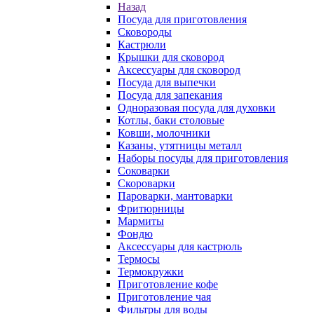
Назад
Посуда для приготовления
Сковороды
Кастрюли
Крышки для сковород
Аксессуары для сковород
Посуда для выпечки
Посуда для запекания
Одноразовая посуда для духовки
Котлы, баки столовые
Ковши, молочники
Казаны, утятницы металл
Наборы посуды для приготовления
Соковарки
Скороварки
Пароварки, мантоварки
Фритюрницы
Мармиты
Фондю
Аксессуары для кастрюль
Термосы
Термокружки
Приготовление кофе
Приготовление чая
Фильтры для воды