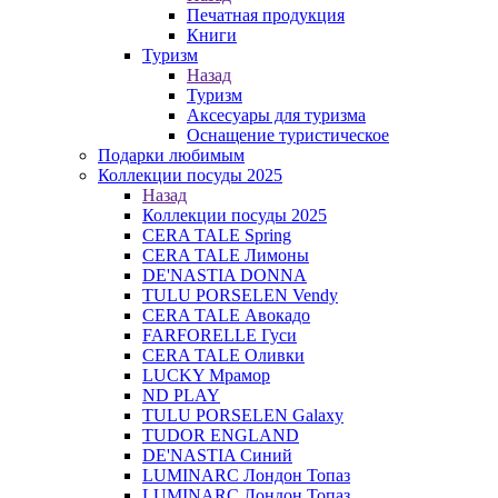
Печатная продукция
Книги
Туризм
Назад
Туризм
Аксесуары для туризма
Оснащение туристическое
Подарки любимым
Коллекции посуды 2025
Назад
Коллекции посуды 2025
CERA TALE Spring
CERA TALE Лимоны
DE'NASTIA DONNA
TULU PORSELEN Vendy
CERA TALE Авокадо
FARFORELLE Гуси
CERA TALE Оливки
LUCKY Мрамор
ND PLAY
TULU PORSELEN Galaxy
TUDOR ENGLAND
DE'NASTIA Синий
LUMINARC Лондон Топаз
LUMINARC Лондон Топаз