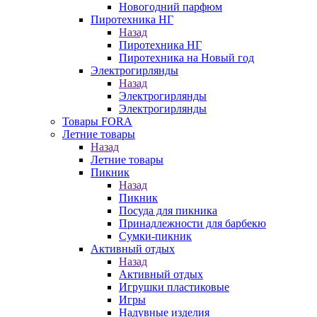
Новогодний парфюм
Пиротехника НГ
Назад
Пиротехника НГ
Пиротехника на Новый год
Электрогирлянды
Назад
Электрогирлянды
Электрогирлянды
Товары FORA
Летние товары
Назад
Летние товары
Пикник
Назад
Пикник
Посуда для пикника
Принадлежности для барбекю
Сумки-пикник
Активный отдых
Назад
Активный отдых
Игрушки пластиковые
Игры
Надувные изделия