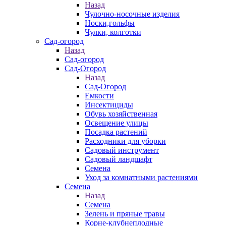
Назад
Чулочно-носочные изделия
Носки,гольфы
Чулки, колготки
Сад-огород
Назад
Сад-огород
Сад-Огород
Назад
Сад-Огород
Емкости
Инсектициды
Обувь хозяйственная
Освещение улицы
Посадка растений
Расходники для уборки
Садовый инструмент
Садовый ландшафт
Семена
Уход за комнатными растениями
Семена
Назад
Семена
Зелень и пряные травы
Корне-клубнеплодные