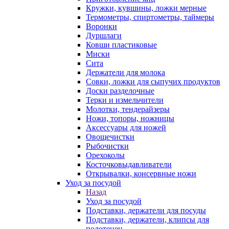
Кружки, кувшины, ложки мерные
Термометры, спиртометры, таймеры
Воронки
Дуршлаги
Ковши пластиковые
Миски
Сита
Держатели для молока
Совки, ложки для сыпучих продуктов
Доски разделочные
Терки и измельчители
Молотки, тендерайзеры
Ножи, топоры, ножницы
Аксессуары для ножей
Овощечистки
Рыбочистки
Орехоколы
Косточковыдавливатели
Открывалки, консервные ножи
Уход за посудой
Назад
Уход за посудой
Подставки, держатели для посуды
Подставки, держатели, клипсы для
полотенец