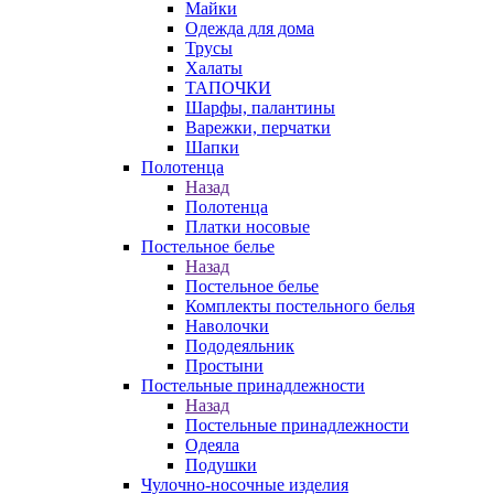
Майки
Одежда для дома
Трусы
Халаты
ТАПОЧКИ
Шарфы, палантины
Варежки, перчатки
Шапки
Полотенца
Назад
Полотенца
Платки носовые
Постельное белье
Назад
Постельное белье
Комплекты постельного белья
Наволочки
Пододеяльник
Простыни
Постельные принадлежности
Назад
Постельные принадлежности
Одеяла
Подушки
Чулочно-носочные изделия