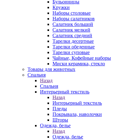
Бульонницы
Кружки
Наборы столовые
Наборы салатников
Салатник большой
Салатник мелкий
Салатник средний
Тарелки десертные
Тарелки обеденные
Тарелки суповые
Чайные, Кофейные наборы
Миски керамика, стекло
Товары для животных
Спальня
Назад
Спальня
Интерьерный текстиль
Назад
Интерьерный текстиль
Пледы
Покрывала, наволочки
Шторы
Одежда, белье
Назад
Одежда, белье