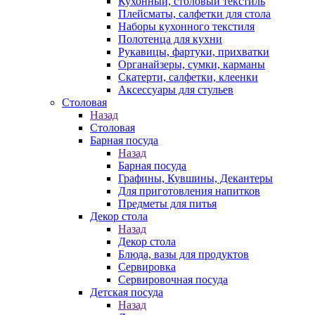
Кухонный, столовый текстиль
Плейсматы, салфетки для стола
Наборы кухонного текстиля
Полотенца для кухни
Рукавицы, фартуки, прихватки
Органайзеры, сумки, карманы
Скатерти, салфетки, клеенки
Аксессуары для стульев
Столовая
Назад
Столовая
Барная посуда
Назад
Барная посуда
Графины, Кувшины, Декантеры
Для приготовления напитков
Предметы для питья
Декор стола
Назад
Декор стола
Блюда, вазы для продуктов
Сервировка
Сервировочная посуда
Детская посуда
Назад