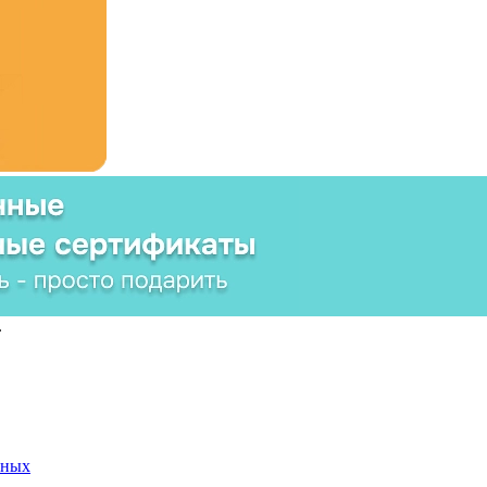
.
нных