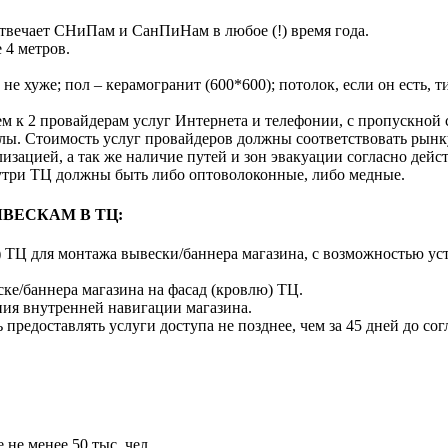
твечает СНиПам и СанПиНам в любое (!) время года.
 4 метров.
е хуже; пол – керамогранит (600*600); потолок, если он есть, т
м к 2 провайдерам услуг Интернета и телефонии, с пропускной 
лы. Стоимость услуг провайдеров должны соответствовать рынк
зацией, а так же наличие путей и зон эвакуации согласно дей
утри ТЦ должны быть либо оптоволоконные, либо медные.
ВЕСКАМ В ТЦ:
е) ТЦ для монтажа вывески/баннера магазина, с возможностью ус
ке/баннера магазина на фасад (кровлю) ТЦ.
ия внутренней навигации магазина.
редоставлять услуги доступа не позднее, чем за 45 дней до со
не менее 50 тыс. чел.