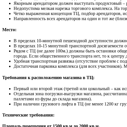
Якорным арендатором должен выступать продуктовый – р
Недопустима мелкая нарезка торгового комплекса. На то
Четко выраженная концепция ТЦ, подбор арендаторов,
Направленность всех арендаторов на один и тот же (близ
Место:
В пределах 10-минутной пешеходной доступности должно
В пределах 10-15 минутной транспортной досягаемости о
Рядом с ТЦ (не далее 100м.) должны быть остановки общ
города. Если общественного транспорта нет, то к центр
Удобная транспортная развязка (отсутствие проблем с по
Достаточная парковка комплекса (для всех участников).
Требования к расположению магазина в ТЦ:
Первый или второй этаж (третий или цокольный – как ис
Отдельная зона погрузки-выгрузки магазина, рассчитанн
паллетами из фуры до склада магазина).
При наличии грузового лифта в ТЦ (не менее 1200 кг гр
Технические требования:
Площадь помещения от 1500 кв.м до 2000 кв.м.