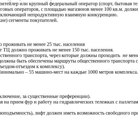
итейлер или крупный федеральный оператор (спорт, бытовая тех
рговых операторов, с площадью магазинов менее 100 кв.м. долж
 исключающий непродуктивную взаимную конкуренцию.
кие) сегменты покупателей.
 проживать не менее 25 тыс. населения
т ТЦ должно проживать не менее 150 тыс. населения.
ественного транспорта, через которые должны проходить не ме
у должны быть обеспечены маршруты общественного транспорта 
дъездом-отъездом к комплексу).
 Минимально – 55 машино-мест на каждые 1000 метров комплекса.
ключение, за существенные преференции).
ая на прием фур и работу на гидравлических тележках с паллет
узоподъемность), лифт должен иметь возможность свободного пр