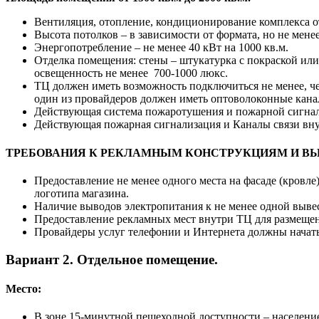
Вентиляция, отопление, кондиционирование комплекса о
Высота потолков – в зависимости от формата, но не менее
Энергопотребление – не менее 40 кВт на 1000 кв.м.
Отделка помещения: стены – штукатурка с покраской или н
освещенность не менее 700-1000 люкс.
ТЦ должен иметь возможность подключиться не менее, че
один из провайдеров должен иметь оптоволоконные кана
Действующая система пожаротушения и пожарной сигнали
Действующая пожарная сигнализация и Каналы связи вн
ТРЕБОВАНИЯ К РЕКЛАМНЫМ КОНСТРУКЦИЯМ И ВЫ
Предоставление не менее одного места на фасаде (кровл
логотипа магазина.
Наличие выводов электропитания к не менее одной вывес
Предоставление рекламных мест внутри ТЦ для размещен
Провайдеры услуг телефонии и Интернета должны начать п
Вариант 2. Отдельное помещение.
Место:
В зоне 15-минутной пешеходной доступности – население 