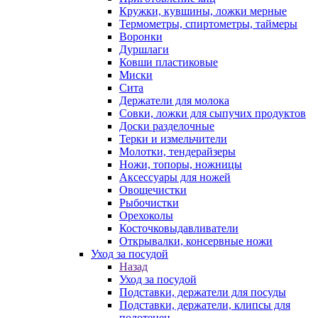
Кружки, кувшины, ложки мерные
Термометры, спиртометры, таймеры
Воронки
Дуршлаги
Ковши пластиковые
Миски
Сита
Держатели для молока
Совки, ложки для сыпучих продуктов
Доски разделочные
Терки и измельчители
Молотки, тендерайзеры
Ножи, топоры, ножницы
Аксессуары для ножей
Овощечистки
Рыбочистки
Орехоколы
Косточковыдавливатели
Открывалки, консервные ножи
Уход за посудой
Назад
Уход за посудой
Подставки, держатели для посуды
Подставки, держатели, клипсы для
полотенец