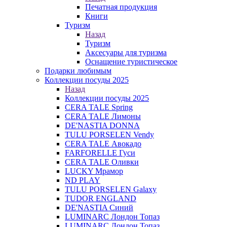
Печатная продукция
Книги
Туризм
Назад
Туризм
Аксесуары для туризма
Оснащение туристическое
Подарки любимым
Коллекции посуды 2025
Назад
Коллекции посуды 2025
CERA TALE Spring
CERA TALE Лимоны
DE'NASTIA DONNA
TULU PORSELEN Vendy
CERA TALE Авокадо
FARFORELLE Гуси
CERA TALE Оливки
LUCKY Мрамор
ND PLAY
TULU PORSELEN Galaxy
TUDOR ENGLAND
DE'NASTIA Синий
LUMINARC Лондон Топаз
LUMINARC Лондон Топаз