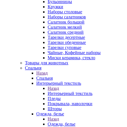
Бульонницы
Кружки
Наборы столовые
Наборы салатников
Салатник большой
Салатник мелкий
Салатник средний
Тарелки десертные
Тарелки обеденные
Тарелки суповые
Чайные, Кофейные наборы
Миски керамика, стекло
Товары для животных
Спальня
Назад
Спальня
Интерьерный текстиль
Назад
Интерьерный текстиль
Пледы
Покрывала, наволочки
Шторы
Одежда, белье
Назад
Одежда, белье