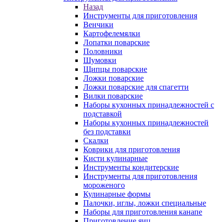
Назад
Инструменты для приготовления
Венчики
Картофелемялки
Лопатки поварские
Половники
Шумовки
Щипцы поварские
Ложки поварские
Ложки поварские для спагетти
Вилки поварские
Наборы кухонных принадлежностей с
подставкой
Наборы кухонных принадлежностей
без подставки
Скалки
Коврики для приготовления
Кисти кулинарные
Инструменты кондитерские
Инструменты для приготовления
мороженого
Кулинарные формы
Палочки, иглы, ложки специальные
Наборы для приготовления канапе
Приготовление яиц