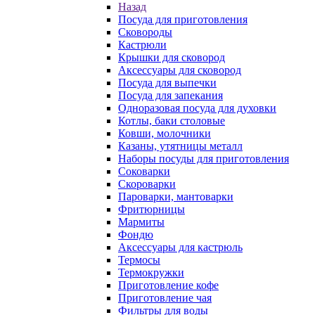
Назад
Посуда для приготовления
Сковороды
Кастрюли
Крышки для сковород
Аксессуары для сковород
Посуда для выпечки
Посуда для запекания
Одноразовая посуда для духовки
Котлы, баки столовые
Ковши, молочники
Казаны, утятницы металл
Наборы посуды для приготовления
Соковарки
Скороварки
Пароварки, мантоварки
Фритюрницы
Мармиты
Фондю
Аксессуары для кастрюль
Термосы
Термокружки
Приготовление кофе
Приготовление чая
Фильтры для воды