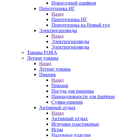
Новогодний парфюм
Пиротехника НГ
Назад
Пиротехника НГ
Пиротехника на Новый год
Электрогирлянды
Назад
Электрогирлянды
Электрогирлянды
Товары FORA
Летние товары
Назад
Летние товары
Пикник
Назад
Пикник
Посуда для пикника
Принадлежности для барбекю
Сумки-пикник
Активный отдых
Назад
Активный отдых
Игрушки пластиковые
Игры
Надувные изделия