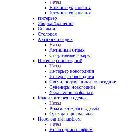
Назад
Елочные украшения
Елочные украшения
Интерьер
Уборка/Хранение
Спальня
Столовая
Активный отдых
Назад
Активный отдых
Спортивные товары
Интерьер новогодний
Назад
Интерьер новогодний
Интерьер новогодний
Свечи, подсвечники новогодние
Сувениры новогодние
Украшения из фольги
Кожгалантерея и одежда
Назад
Кожгалантерея и одежда
Одежда карнавальная
Новогодний парфюм
Назад
Новогодний парфюм