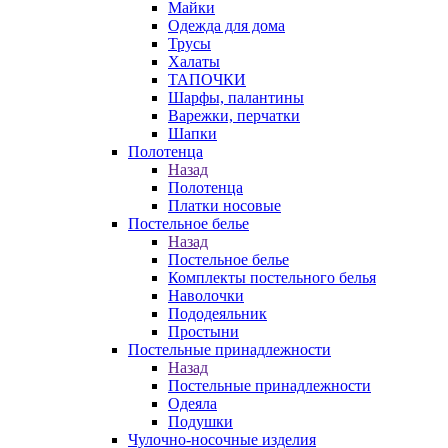
Майки
Одежда для дома
Трусы
Халаты
ТАПОЧКИ
Шарфы, палантины
Варежки, перчатки
Шапки
Полотенца
Назад
Полотенца
Платки носовые
Постельное белье
Назад
Постельное белье
Комплекты постельного белья
Наволочки
Пододеяльник
Простыни
Постельные принадлежности
Назад
Постельные принадлежности
Одеяла
Подушки
Чулочно-носочные изделия