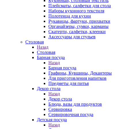
Кухонный, столовый текстиль
Плейсматы, салфетки для стола
Наборы кухонного текстиля
Полотенца для кухни
Рукавицы, фартуки, прихватки
Органайзеры, сумки, карманы
Скатерти, салфетки, клеенки
Аксессуары для стульев
Столовая
Назад
Столовая
Барная посуда
Назад
Барная посуда
Графины, Кувшины, Декантеры
Для приготовления напитков
Предметы для питья
Декор стола
Назад
Декор стола
Блюда, вазы для продуктов
Сервировка
Сервировочная посуда
Детская посуда
Назад