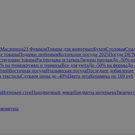
я
Масленица
23 Февраля
Товары для животных
Кухня
Столовая
Спа
е товары
Подарки любимым
Коллекции посуды 2025
Посуда DE'
ствующие товары
Распродажа остатков
Лидеры продаж
До -50% н
0% на термокружки и термосы
Все для уюта
До -50% на формы
До 
блей
Восточная посуда
Итальянская посуда
Последнее добавление 
а текстиль
Сдуваем цены до -40%
Цвета лета
Керамика по 169 руб
а
Интерьер стен
Праздничный декор
Предметы интерьера
Творчес
ермометры