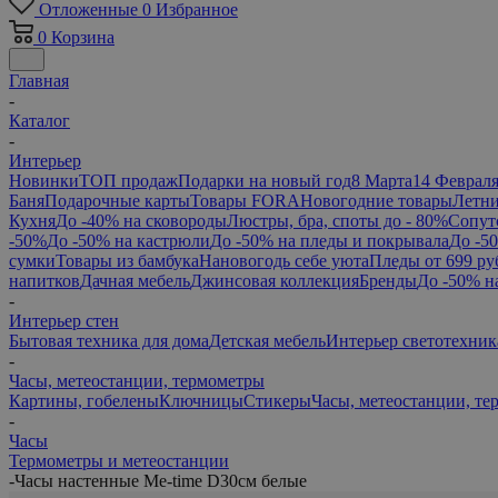
Отложенные
0
Избранное
0
Корзина
Главная
-
Каталог
-
Интерьер
Новинки
ТОП продаж
Подарки на новый год
8 Марта
14 Феврал
Баня
Подарочные карты
Товары FORA
Новогодние товары
Летни
Кухня
До -40% на сковороды
Люстры, бра, споты до - 80%
Сопут
-50%
До -50% на кастрюли
До -50% на пледы и покрывала
До -5
сумки
Товары из бамбука
Нановогодь себе уюта
Пледы от 699 ру
напитков
Дачная мебель
Джинсовая коллекция
Бренды
До -50% н
-
Интерьер стен
Бытовая техника для дома
Детская мебель
Интерьер светотехник
-
Часы, метеостанции, термометры
Картины, гобелены
Ключницы
Стикеры
Часы, метеостанции, т
-
Часы
Термометры и метеостанции
-
Часы настенные Me-time D30см белые