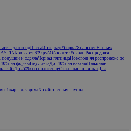
льня
Сад-огород
Пасха
Интерьер
Уборка/Хранение
Ванная/
NASTIA
Ковры от 699 руб
Обновите бокалы
Распродажа.
а подушки и одеяла
Черная пятница
Новогодняя распродажа до
-40% на формы
Вкус лета
До -40% на казаны
Пляжные
на сайт
До -50% на полотенце
Стильные новинки
Для
тво
Товары для дома
Хозяйственная группа