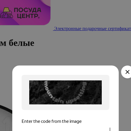
Электронные подарочные сертификат
см белые