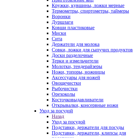
Кружки, кувшины, ложки мерные
Термометры, спиртометры, таймеры
Воронки
Дуршлаги
Ковши пластиковые
Миски
Сита
Держатели для молока
Совки, ложки для сыпучих продуктов
Доски разделочные
Терки и измельчители
Молотки, тендерайзеры
Ножи, топоры, ножницы
Аксессуары для ножей
Овощечистки
Рыбочистки
Орехоколы
Косточковыдавливатели
Открывалки, консервные ножи
Уход за посудой
Назад
Уход за посудой
Подставки, держатели для посуды
Подставки, держатели, клипсы для