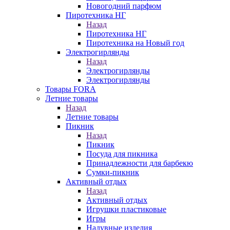
Новогодний парфюм
Пиротехника НГ
Назад
Пиротехника НГ
Пиротехника на Новый год
Электрогирлянды
Назад
Электрогирлянды
Электрогирлянды
Товары FORA
Летние товары
Назад
Летние товары
Пикник
Назад
Пикник
Посуда для пикника
Принадлежности для барбекю
Сумки-пикник
Активный отдых
Назад
Активный отдых
Игрушки пластиковые
Игры
Надувные изделия