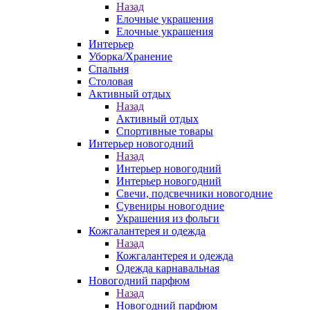
Назад
Елочные украшения
Елочные украшения
Интерьер
Уборка/Хранение
Спальня
Столовая
Активный отдых
Назад
Активный отдых
Спортивные товары
Интерьер новогодний
Назад
Интерьер новогодний
Интерьер новогодний
Свечи, подсвечники новогодние
Сувениры новогодние
Украшения из фольги
Кожгалантерея и одежда
Назад
Кожгалантерея и одежда
Одежда карнавальная
Новогодний парфюм
Назад
Новогодний парфюм