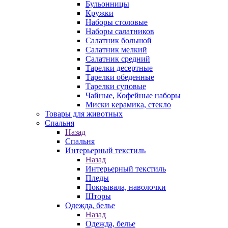
Бульонницы
Кружки
Наборы столовые
Наборы салатников
Салатник большой
Салатник мелкий
Салатник средний
Тарелки десертные
Тарелки обеденные
Тарелки суповые
Чайные, Кофейные наборы
Миски керамика, стекло
Товары для животных
Спальня
Назад
Спальня
Интерьерный текстиль
Назад
Интерьерный текстиль
Пледы
Покрывала, наволочки
Шторы
Одежда, белье
Назад
Одежда, белье