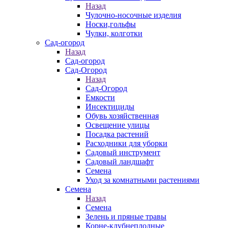
Назад
Чулочно-носочные изделия
Носки,гольфы
Чулки, колготки
Сад-огород
Назад
Сад-огород
Сад-Огород
Назад
Сад-Огород
Емкости
Инсектициды
Обувь хозяйственная
Освещение улицы
Посадка растений
Расходники для уборки
Садовый инструмент
Садовый ландшафт
Семена
Уход за комнатными растениями
Семена
Назад
Семена
Зелень и пряные травы
Корне-клубнеплодные