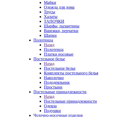
Майки
Одежда для дома
Трусы
Халаты
ТАПОЧКИ
Шарфы, палантины
Варежки, перчатки
Шапки
Полотенца
Назад
Полотенца
Платки носовые
Постельное белье
Назад
Постельное белье
Комплекты постельного белья
Наволочки
Пододеяльник
Простыни
Постельные принадлежности
Назад
Постельные принадлежности
Одеяла
Подушки
Чулочно-носочные изделия