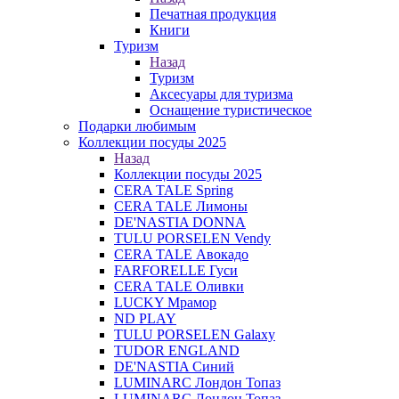
Печатная продукция
Книги
Туризм
Назад
Туризм
Аксесуары для туризма
Оснащение туристическое
Подарки любимым
Коллекции посуды 2025
Назад
Коллекции посуды 2025
CERA TALE Spring
CERA TALE Лимоны
DE'NASTIA DONNA
TULU PORSELEN Vendy
CERA TALE Авокадо
FARFORELLE Гуси
CERA TALE Оливки
LUCKY Мрамор
ND PLAY
TULU PORSELEN Galaxy
TUDOR ENGLAND
DE'NASTIA Синий
LUMINARC Лондон Топаз
LUMINARC Лондон Топаз