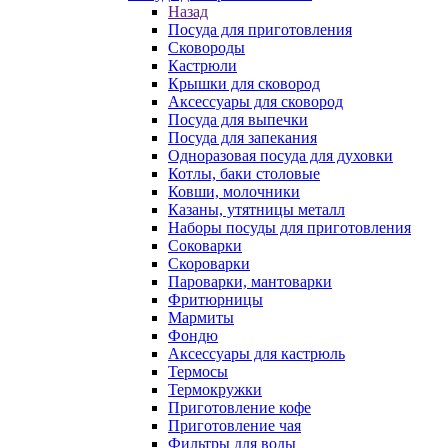
Назад
Посуда для приготовления
Сковороды
Кастрюли
Крышки для сковород
Аксессуары для сковород
Посуда для выпечки
Посуда для запекания
Одноразовая посуда для духовки
Котлы, баки столовые
Ковши, молочники
Казаны, утятницы металл
Наборы посуды для приготовления
Соковарки
Скороварки
Пароварки, мантоварки
Фритюрницы
Мармиты
Фондю
Аксессуары для кастрюль
Термосы
Термокружки
Приготовление кофе
Приготовление чая
Фильтры для воды