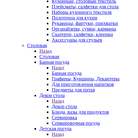
Кухонный, столовый текстиль
Плейсматы, салфетки для стола
Наборы кухонного текстиля
Полотенца для кухни
Рукавицы, фартуки, прихватки
Органайзеры, сумки, карманы
Скатерти, салфетки, клеенки
Аксессуары для стульев
Столовая
Назад
Столовая
Барная посуда
Назад
Барная посуда
Графины, Кувшины, Декантеры
Для приготовления напитков
Предметы для питья
Декор стола
Назад
Декор стола
Блюда, вазы для продуктов
Сервировка
Сервировочная посуда
Детская посуда
Назад