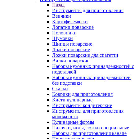
Назад
Инструменты для приготовления
Венчики
Картофелемялки
Лопатки поварские
Половники
Шумовки
Щипцы поварские
Ложки поварские
Ложки поварские для спагетти
Вилки поварские
Наборы кухонных принадлежностей с
подставкой
Наборы кухонных принадлежностей
без подставки
Скалки
Коврики для приготовления
Кисти кулинарные
Инструменты кондитерские
Инструменты для приготовления
мороженого
Кулинарные формы
Палочки, иглы, ложки специальные
Наборы для приготовления канапе
Приготовление яиц