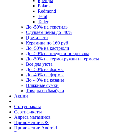
Бренды
Polaris
Redmond
Tefal
Taller
До -50% на текстиль
Сдуваем цены до -40%
Цвета лета
Керамика по 169 руб
До -50% на кастрюли
До -50% на пледы и покрывала
До -50% на термокружки и термосы
Все для уюта
До -50% на формы
До -40% на формы
До -40% на казаны
Пляжные сумки
Товары из бамбука
Акции
Статус заказа
Сертификаты
Адреса магазинов
Приложение iOS
Приложение Android