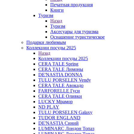
Печатная продукция
Книги
Туризм
Назад
Туризм
Аксесуары для туризма
Оснащение туристическое
Подарки любимым
Коллекции посуды 2025
Назад
Коллекции посуды 2025
CERA TALE Spring
CERA TALE Лимоны
DE'NASTIA DONNA
TULU PORSELEN Vendy
CERA TALE Авокадо
FARFORELLE Гуси
CERA TALE Оливки
LUCKY Мрамор
ND PLAY
TULU PORSELEN Galaxy
TUDOR ENGLAND
DE'NASTIA Синий
LUMINARC Лондон Топаз
LUMINARC Лондон Топаз