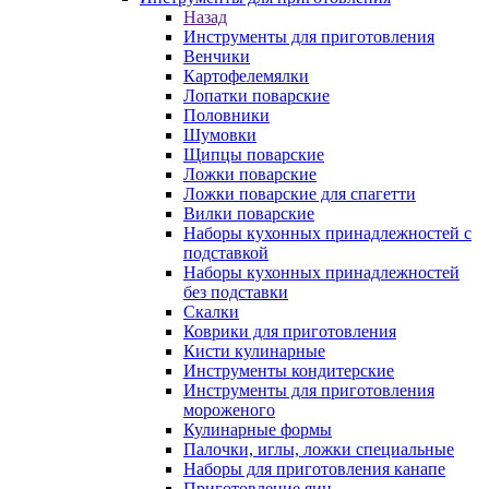
Назад
Инструменты для приготовления
Венчики
Картофелемялки
Лопатки поварские
Половники
Шумовки
Щипцы поварские
Ложки поварские
Ложки поварские для спагетти
Вилки поварские
Наборы кухонных принадлежностей с
подставкой
Наборы кухонных принадлежностей
без подставки
Скалки
Коврики для приготовления
Кисти кулинарные
Инструменты кондитерские
Инструменты для приготовления
мороженого
Кулинарные формы
Палочки, иглы, ложки специальные
Наборы для приготовления канапе
Приготовление яиц