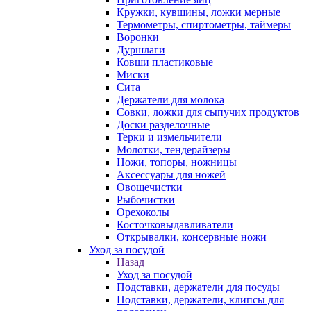
Кружки, кувшины, ложки мерные
Термометры, спиртометры, таймеры
Воронки
Дуршлаги
Ковши пластиковые
Миски
Сита
Держатели для молока
Совки, ложки для сыпучих продуктов
Доски разделочные
Терки и измельчители
Молотки, тендерайзеры
Ножи, топоры, ножницы
Аксессуары для ножей
Овощечистки
Рыбочистки
Орехоколы
Косточковыдавливатели
Открывалки, консервные ножи
Уход за посудой
Назад
Уход за посудой
Подставки, держатели для посуды
Подставки, держатели, клипсы для