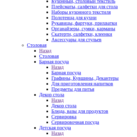
Кухонный, столовый текстиль
Плейсматы, салфетки для стола
Наборы кухонного текстиля
Полотенца для кухни
Рукавицы, фартуки, прихватки
Органайзеры, сумки, карманы
Скатерти, салфетки, клеенки
Аксессуары для стульев
Столовая
Назад
Столовая
Барная посуда
Назад
Барная посуда
Графины, Кувшины, Декантеры
Для приготовления напитков
Предметы для питья
Декор стола
Назад
Декор стола
Блюда, вазы для продуктов
Сервировка
Сервировочная посуда
Детская посуда
Назад