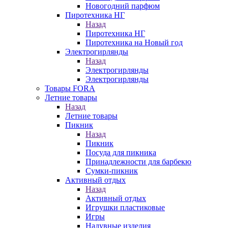
Новогодний парфюм
Пиротехника НГ
Назад
Пиротехника НГ
Пиротехника на Новый год
Электрогирлянды
Назад
Электрогирлянды
Электрогирлянды
Товары FORA
Летние товары
Назад
Летние товары
Пикник
Назад
Пикник
Посуда для пикника
Принадлежности для барбекю
Сумки-пикник
Активный отдых
Назад
Активный отдых
Игрушки пластиковые
Игры
Надувные изделия