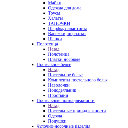
Майки
Одежда для дома
Трусы
Халаты
ТАПОЧКИ
Шарфы, палантины
Варежки, перчатки
Шапки
Полотенца
Назад
Полотенца
Платки носовые
Постельное белье
Назад
Постельное белье
Комплекты постельного белья
Наволочки
Пододеяльник
Простыни
Постельные принадлежности
Назад
Постельные принадлежности
Одеяла
Подушки
Чулочно-носочные изделия