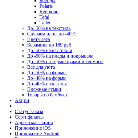
Бренды
Polaris
Redmond
Tefal
Taller
До -50% на текстиль
Сдуваем цены до -40%
Цвета лета
Керамика по 169 руб
До -50% на кастрюли
До -50% на пледы и покрывала
До -50% на термокружки и термосы
Все для уюта
До -50% на формы
До -40% на формы
До -40% на казаны
Пляжные сумки
Товары из бамбука
Акции
Статус заказа
Сертификаты
Адреса магазинов
Приложение iOS
Приложение Android