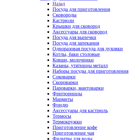
Назад
Посуда для приготовления
Сковороды
Кастрюли
Крышки для сковород
Аксессуары для сковород
Посуда для выпечки
Посуда для запекания
Одноразовая посуда для духовки
Котлы, баки столовые
Ковши, молочники
Казаны, утятницы металл
Наборы посуды для приготовления
Соковарки
Скороварки
Пароварки, мантоварки
Фритюрницы
Мармиты
Фондю
Аксессуары для кастрюль
Термосы
Термокружки
Приготовление кофе
Приготовление чая
Фильтры для воды