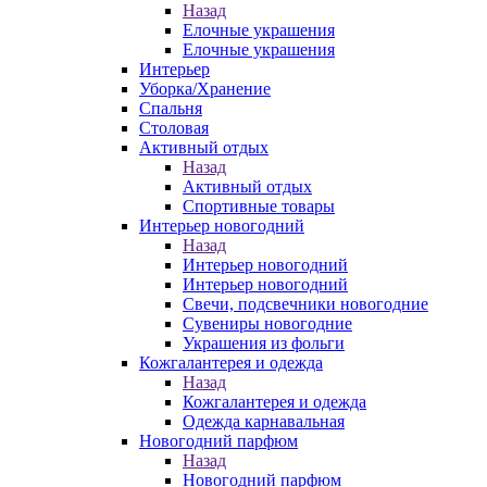
Назад
Елочные украшения
Елочные украшения
Интерьер
Уборка/Хранение
Спальня
Столовая
Активный отдых
Назад
Активный отдых
Спортивные товары
Интерьер новогодний
Назад
Интерьер новогодний
Интерьер новогодний
Свечи, подсвечники новогодние
Сувениры новогодние
Украшения из фольги
Кожгалантерея и одежда
Назад
Кожгалантерея и одежда
Одежда карнавальная
Новогодний парфюм
Назад
Новогодний парфюм