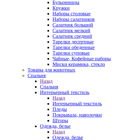
Бульонницы
Кружки
Наборы столовые
Наборы салатников
Салатник большой
Салатник мелкий
Салатник средний
Тарелки десертные
Тарелки обеденные
Тарелки суповые
Чайные, Кофейные наборы
Миски керамика, стекло
Товары для животных
Спальня
Назад
Спальня
Интерьерный текстиль
Назад
Интерьерный текстиль
Пледы
Покрывала, наволочки
Шторы
Одежда, белье
Назад
Одежда, белье