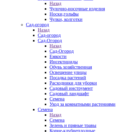
Назад
Чулочно-носочные изделия
Носки,гольфы
Чулки, колготки
Сад-огород
Назад
Сад-огород
Сад-Огород
Назад
Сад-Огород
Емкости
Инсектициды
Обувь хозяйственная
Освещение улицы
Посадка растений
Расходники для уборки
Садовый инструмент
Садовый ландшафт
Семена
Уход за комнатными растениями
Семена
Назад
Семена
Зелень и пряные травы
Корне-клубнеплодные