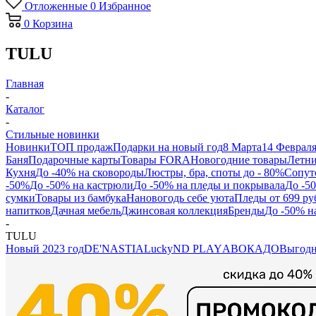
Отложенные
0
Избранное
0
Корзина
TULU
Главная
-
Каталог
-
Стильные новинки
Новинки
ТОП продаж
Подарки на новый год
8 Марта
14 Феврал
Баня
Подарочные карты
Товары FORA
Новогодние товары
Летни
Кухня
До -40% на сковороды
Люстры, бра, споты до - 80%
Сопут
-50%
До -50% на кастрюли
До -50% на пледы и покрывала
До -5
сумки
Товары из бамбука
Нановогодь себе уюта
Пледы от 699 ру
напитков
Дачная мебель
Джинсовая коллекция
Бренды
До -50% н
-
TULU
Новый 2023 год
DE'NASTIA
Lucky
ND PLAY
АВОКАДО
Выгодн