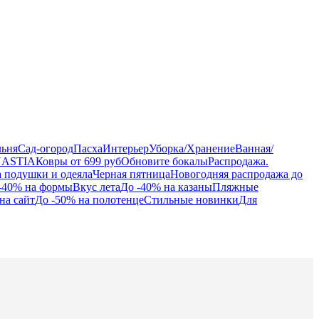
льня
Сад-огород
Пасха
Интерьер
Уборка/Хранение
Ванная/
NASTIA
Ковры от 699 руб
Обновите бокалы
Распродажа.
а подушки и одеяла
Черная пятница
Новогодняя распродажа до
-40% на формы
Вкус лета
До -40% на казаны
Пляжные
на сайт
До -50% на полотенце
Стильные новинки
Для