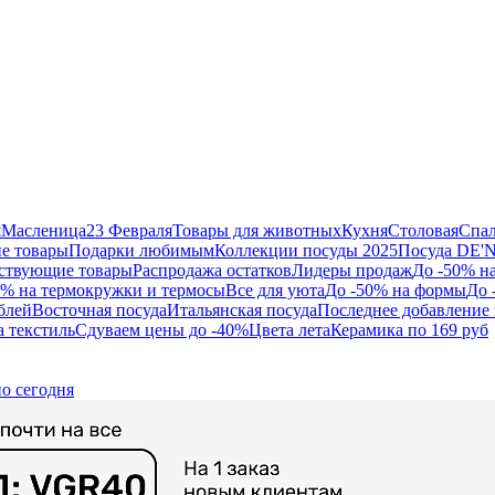
я
Масленица
23 Февраля
Товары для животных
Кухня
Столовая
Спа
е товары
Подарки любимым
Коллекции посуды 2025
Посуда DE'
ствующие товары
Распродажа остатков
Лидеры продаж
До -50% н
0% на термокружки и термосы
Все для уюта
До -50% на формы
До 
блей
Восточная посуда
Итальянская посуда
Последнее добавление 
а текстиль
Сдуваем цены до -40%
Цвета лета
Керамика по 169 руб
о сегодня