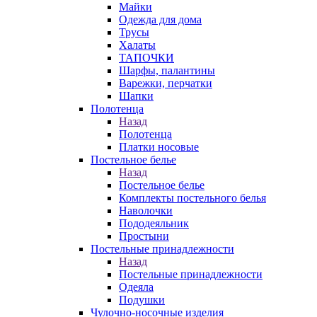
Майки
Одежда для дома
Трусы
Халаты
ТАПОЧКИ
Шарфы, палантины
Варежки, перчатки
Шапки
Полотенца
Назад
Полотенца
Платки носовые
Постельное белье
Назад
Постельное белье
Комплекты постельного белья
Наволочки
Пододеяльник
Простыни
Постельные принадлежности
Назад
Постельные принадлежности
Одеяла
Подушки
Чулочно-носочные изделия