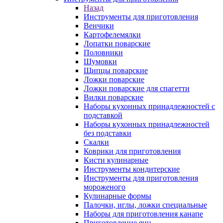
Назад
Инструменты для приготовления
Венчики
Картофелемялки
Лопатки поварские
Половники
Шумовки
Щипцы поварские
Ложки поварские
Ложки поварские для спагетти
Вилки поварские
Наборы кухонных принадлежностей с
подставкой
Наборы кухонных принадлежностей
без подставки
Скалки
Коврики для приготовления
Кисти кулинарные
Инструменты кондитерские
Инструменты для приготовления
мороженого
Кулинарные формы
Палочки, иглы, ложки специальные
Наборы для приготовления канапе
Приготовление яиц