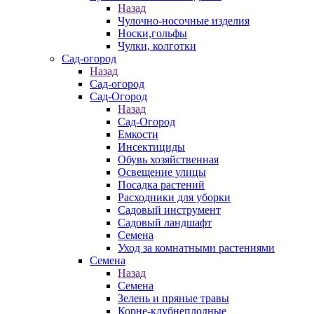
Назад
Чулочно-носочные изделия
Носки,гольфы
Чулки, колготки
Сад-огород
Назад
Сад-огород
Сад-Огород
Назад
Сад-Огород
Емкости
Инсектициды
Обувь хозяйственная
Освещение улицы
Посадка растений
Расходники для уборки
Садовый инструмент
Садовый ландшафт
Семена
Уход за комнатными растениями
Семена
Назад
Семена
Зелень и пряные травы
Корне-клубнеплодные