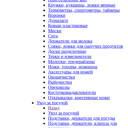
Кружки, кувшины, ложки мерные
Термометры, спиртометры, таймеры
Воронки
Дуршлаги
Ковши пластиковые
Миски
Сита
Держатели для молока
Совки, ложки для сыпучих продуктов
Доски разделочные
Терки и измельчители
Молотки, тендерайзеры
Ножи, топоры, ножницы
Аксессуары для ножей
Овощечистки
Рыбочистки
Орехоколы
Косточковыдавливатели
Открывалки, консервные ножи
Уход за посудой
Назад
Уход за посудой
Подставки, держатели для посуды
Подставки, держатели, клипсы для