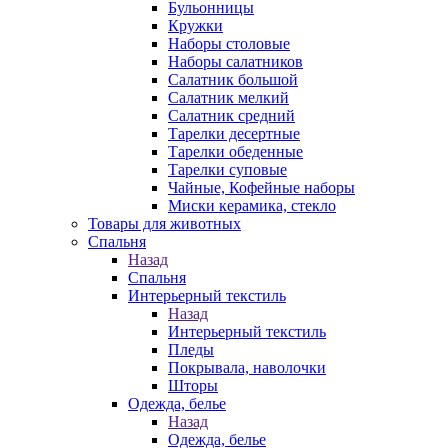
Бульонницы
Кружки
Наборы столовые
Наборы салатников
Салатник большой
Салатник мелкий
Салатник средний
Тарелки десертные
Тарелки обеденные
Тарелки суповые
Чайные, Кофейные наборы
Миски керамика, стекло
Товары для животных
Спальня
Назад
Спальня
Интерьерный текстиль
Назад
Интерьерный текстиль
Пледы
Покрывала, наволочки
Шторы
Одежда, белье
Назад
Одежда, белье