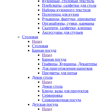
Кухонный, столовый текстиль
Плейсматы, салфетки для стола
Наборы кухонного текстиля
Полотенца для кухни
Рукавицы, фартуки, прихватки
Органайзеры, сумки, карманы
Скатерти, салфетки, клеенки
Аксессуары для стульев
Столовая
Назад
Столовая
Барная посуда
Назад
Барная посуда
Графины, Кувшины, Декантеры
Для приготовления напитков
Предметы для питья
Декор стола
Назад
Декор стола
Блюда, вазы для продуктов
Сервировка
Сервировочная посуда
Детская посуда
Назад