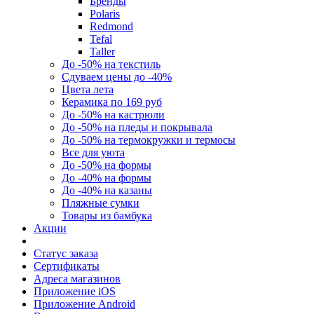
Бренды
Polaris
Redmond
Tefal
Taller
До -50% на текстиль
Сдуваем цены до -40%
Цвета лета
Керамика по 169 руб
До -50% на кастрюли
До -50% на пледы и покрывала
До -50% на термокружки и термосы
Все для уюта
До -50% на формы
До -40% на формы
До -40% на казаны
Пляжные сумки
Товары из бамбука
Акции
Статус заказа
Сертификаты
Адреса магазинов
Приложение iOS
Приложение Android