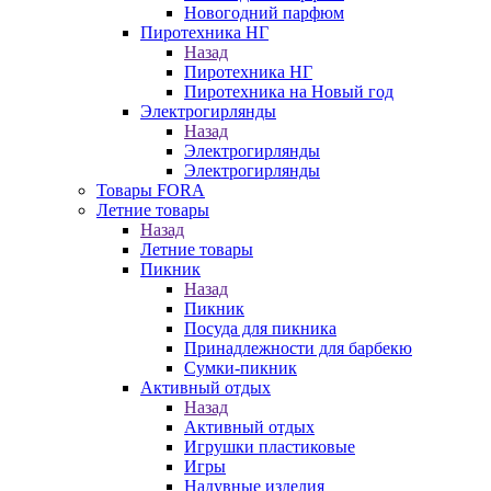
Новогодний парфюм
Пиротехника НГ
Назад
Пиротехника НГ
Пиротехника на Новый год
Электрогирлянды
Назад
Электрогирлянды
Электрогирлянды
Товары FORA
Летние товары
Назад
Летние товары
Пикник
Назад
Пикник
Посуда для пикника
Принадлежности для барбекю
Сумки-пикник
Активный отдых
Назад
Активный отдых
Игрушки пластиковые
Игры
Надувные изделия