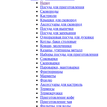
Назад
Посуда для приготовления
Сковороды
Кастрюли
Крышки для сковород
Аксессуары для сковород
Посуда для выпечки
Посуда для запекания
Одноразовая посуда для духовки
Котлы, баки столовые
Ковши, молочники
Казаны, утятницы металл
Наборы посуды для приготовления
Соковарки
Скороварки
Пароварки, мантоварки
Фритюрницы
Мармиты
Фондю
Аксессуары для кастрюль
Термосы
Термокружки
Приготовление кофе
Приготовление чая
Фильтры для воды