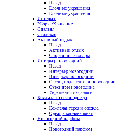
Назад
Елочные украшения
Елочные украшения
Интерьер
Уборка/Хранение
Спальня
Столовая
Активный отдых
Назад
Активный отдых
Спортивные товары
Интерьер новогодний
Назад
Интерьер новогодний
Интерьер новогодний
Свечи, подсвечники новогодние
Сувениры новогодние
Украшения из фольги
Кожгалантерея и одежда
Назад
Кожгалантерея и одежда
Одежда карнавальная
Новогодний парфюм
Назад
Новогодний парфюм