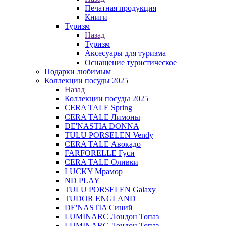
Печатная продукция
Книги
Туризм
Назад
Туризм
Аксесуары для туризма
Оснащение туристическое
Подарки любимым
Коллекции посуды 2025
Назад
Коллекции посуды 2025
CERA TALE Spring
CERA TALE Лимоны
DE'NASTIA DONNA
TULU PORSELEN Vendy
CERA TALE Авокадо
FARFORELLE Гуси
CERA TALE Оливки
LUCKY Мрамор
ND PLAY
TULU PORSELEN Galaxy
TUDOR ENGLAND
DE'NASTIA Синий
LUMINARC Лондон Топаз
LUMINARC Лондон Топаз