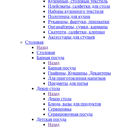
Кухонный, столовый текстиль
Плейсматы, салфетки для стола
Наборы кухонного текстиля
Полотенца для кухни
Рукавицы, фартуки, прихватки
Органайзеры, сумки, карманы
Скатерти, салфетки, клеенки
Аксессуары для стульев
Столовая
Назад
Столовая
Барная посуда
Назад
Барная посуда
Графины, Кувшины, Декантеры
Для приготовления напитков
Предметы для питья
Декор стола
Назад
Декор стола
Блюда, вазы для продуктов
Сервировка
Сервировочная посуда
Детская посуда
Назад