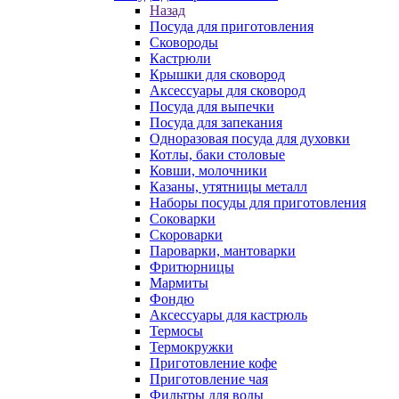
Назад
Посуда для приготовления
Сковороды
Кастрюли
Крышки для сковород
Аксессуары для сковород
Посуда для выпечки
Посуда для запекания
Одноразовая посуда для духовки
Котлы, баки столовые
Ковши, молочники
Казаны, утятницы металл
Наборы посуды для приготовления
Соковарки
Скороварки
Пароварки, мантоварки
Фритюрницы
Мармиты
Фондю
Аксессуары для кастрюль
Термосы
Термокружки
Приготовление кофе
Приготовление чая
Фильтры для воды