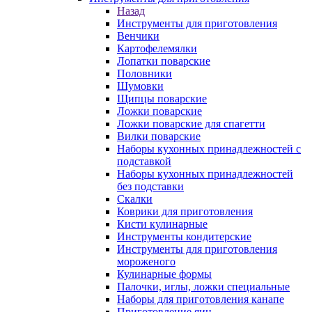
Назад
Инструменты для приготовления
Венчики
Картофелемялки
Лопатки поварские
Половники
Шумовки
Щипцы поварские
Ложки поварские
Ложки поварские для спагетти
Вилки поварские
Наборы кухонных принадлежностей с
подставкой
Наборы кухонных принадлежностей
без подставки
Скалки
Коврики для приготовления
Кисти кулинарные
Инструменты кондитерские
Инструменты для приготовления
мороженого
Кулинарные формы
Палочки, иглы, ложки специальные
Наборы для приготовления канапе
Приготовление яиц