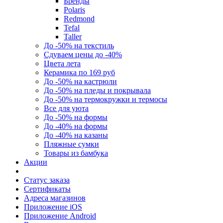
Бренды
Polaris
Redmond
Tefal
Taller
До -50% на текстиль
Сдуваем цены до -40%
Цвета лета
Керамика по 169 руб
До -50% на кастрюли
До -50% на пледы и покрывала
До -50% на термокружки и термосы
Все для уюта
До -50% на формы
До -40% на формы
До -40% на казаны
Пляжные сумки
Товары из бамбука
Акции
Статус заказа
Сертификаты
Адреса магазинов
Приложение iOS
Приложение Android