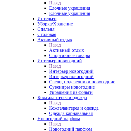
Назад
Елочные украшения
Елочные украшения
Интерьер
Уборка/Хранение
Спальня
Столовая
Активный отдых
Назад
Активный отдых
Спортивные товары
Интерьер новогодний
Назад
Интерьер новогодний
Интерьер новогодний
Свечи, подсвечники новогодние
Сувениры новогодние
Украшения из фольги
Кожгалантерея и одежда
Назад
Кожгалантерея и одежда
Одежда карнавальная
Новогодний парфюм
Назад
Новогодний парфюм