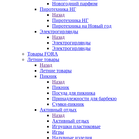
Новогодний парфюм
Пиротехника НГ
Назад
Пиротехника НГ
Пиротехника на Новый год
Электрогирлянды
Назад
Электрогирлянды
Электрогирлянды
Товары FORA
Летние товары
Назад
Летние товары
Пикник
Назад
Пикник
Посуда для пикника
Принадлежности для барбекю
Сумки-пикник
Активный отдых
Назад
Активный отдых
Игрушки пластиковые
Игры
Надувные изделия