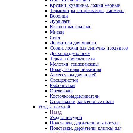
Кружки, кувшины, ложки мерные
Термометры, спиртометры, таймеры
Воронки
Дуршлаги
Ковши пластиковые
Миски
Сита
Держатели для молока
Совки, ложки для сыпучих продуктов
Доски разделочные
Терки и измельчители
Молотки, тендерайзеры
Ножи, топоры, ножницы
Аксессуары для ножей
Овощечистки
Рыбочистки
Орехоколы
Косточковыдавливатели
Открывалки, консервные ножи
Уход за посудой
Назад
Уход за посудой
Подставки, держатели для посуды
Подставки, держатели, клипсы для