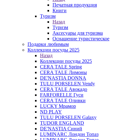
Печатная продукция
Книги
Туризм
Назад
Туризм
Аксесуары для туризма
Оснащение туристическое
Подарки любимым
Коллекции посуды 2025
Назад
Коллекции посуды 2025
CERA TALE Spring
CERA TALE Лимоны
DE'NASTIA DONNA
TULU PORSELEN Vendy
CERA TALE Авокадо
FARFORELLE Гуси
CERA TALE Оливки
LUCKY Мрамор
ND PLAY
TULU PORSELEN Galaxy
TUDOR ENGLAND
DE'NASTIA Синий
LUMINARC Лондон Топаз
LUMINARC Лондон Топаз