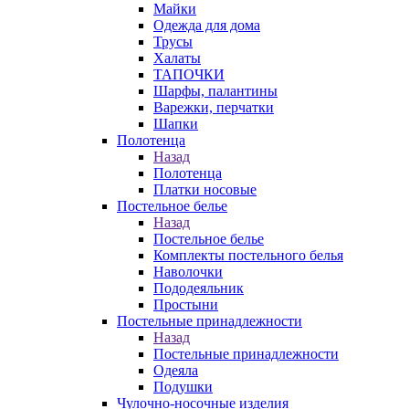
Майки
Одежда для дома
Трусы
Халаты
ТАПОЧКИ
Шарфы, палантины
Варежки, перчатки
Шапки
Полотенца
Назад
Полотенца
Платки носовые
Постельное белье
Назад
Постельное белье
Комплекты постельного белья
Наволочки
Пододеяльник
Простыни
Постельные принадлежности
Назад
Постельные принадлежности
Одеяла
Подушки
Чулочно-носочные изделия