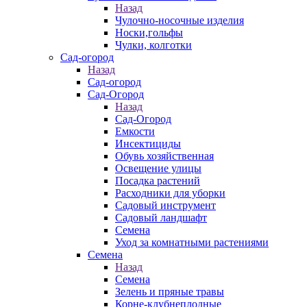
Назад
Чулочно-носочные изделия
Носки,гольфы
Чулки, колготки
Сад-огород
Назад
Сад-огород
Сад-Огород
Назад
Сад-Огород
Емкости
Инсектициды
Обувь хозяйственная
Освещение улицы
Посадка растений
Расходники для уборки
Садовый инструмент
Садовый ландшафт
Семена
Уход за комнатными растениями
Семена
Назад
Семена
Зелень и пряные травы
Корне-клубнеплодные