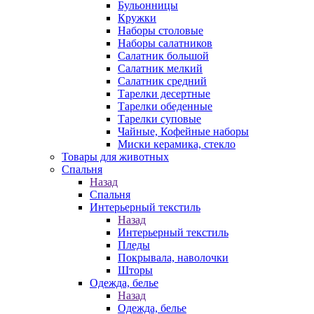
Бульонницы
Кружки
Наборы столовые
Наборы салатников
Салатник большой
Салатник мелкий
Салатник средний
Тарелки десертные
Тарелки обеденные
Тарелки суповые
Чайные, Кофейные наборы
Миски керамика, стекло
Товары для животных
Спальня
Назад
Спальня
Интерьерный текстиль
Назад
Интерьерный текстиль
Пледы
Покрывала, наволочки
Шторы
Одежда, белье
Назад
Одежда, белье