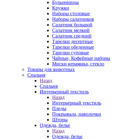
Бульонницы
Кружки
Наборы столовые
Наборы салатников
Салатник большой
Салатник мелкий
Салатник средний
Тарелки десертные
Тарелки обеденные
Тарелки суповые
Чайные, Кофейные наборы
Миски керамика, стекло
Товары для животных
Спальня
Назад
Спальня
Интерьерный текстиль
Назад
Интерьерный текстиль
Пледы
Покрывала, наволочки
Шторы
Одежда, белье
Назад
Одежда, белье