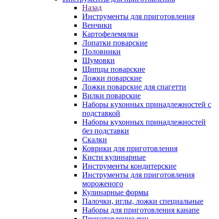
Назад
Инструменты для приготовления
Венчики
Картофелемялки
Лопатки поварские
Половники
Шумовки
Щипцы поварские
Ложки поварские
Ложки поварские для спагетти
Вилки поварские
Наборы кухонных принадлежностей с
подставкой
Наборы кухонных принадлежностей
без подставки
Скалки
Коврики для приготовления
Кисти кулинарные
Инструменты кондитерские
Инструменты для приготовления
мороженого
Кулинарные формы
Палочки, иглы, ложки специальные
Наборы для приготовления канапе
Приготовление яиц