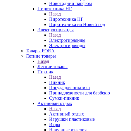
Новогодний парфюм
Пиротехника НГ
Назад
Пиротехника НГ
Пиротехника на Новый год
Электрогирлянды
Назад
Электрогирлянды
Электрогирлянды
Товары FORA
Летние товары
Назад
Летние товары
Пикник
Назад
Пикник
Посуда для пикника
Принадлежности для барбекю
Сумки-пикник
Активный отдых
Назад
Активный отдых
Игрушки пластиковые
Игры
Надувные изделия