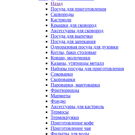
Назад
Посуда для приготовления
Сковороды
Кастрюли
Крышки для сковород
Аксессуары для сковород
Посуда для выпечки
Посуда для запекания
Одноразовая посуда для духовки
Котлы, баки столовые
Ковши, молочники
Казаны, утятницы металл
Наборы посуды для приготовления
Соковарки
Скороварки
Пароварки, мантоварки
Фритюрницы
Мармиты
Фондю
Аксессуары для кастрюль
Термосы
Термокружки
Приготовление кофе
Приготовление чая
Фильтры для воды