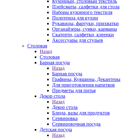
Кухонный, столовый текстиль
Плейсматы, салфетки для стола
Наборы кухонного текстиля
Полотенца для кухни
Рукавицы, фартуки, прихватки
Органайзеры, сумки, карманы
Скатерти, салфетки, клеенки
Аксессуары для стульев
Столовая
Назад
Столовая
Барная посуда
Назад
Барная посуда
Графины, Кувшины, Декантеры
Для приготовления напитков
Предметы для питья
Декор стола
Назад
Декор стола
Блюда, вазы для продуктов
Сервировка
Сервировочная посуда
Детская посуда
Назад