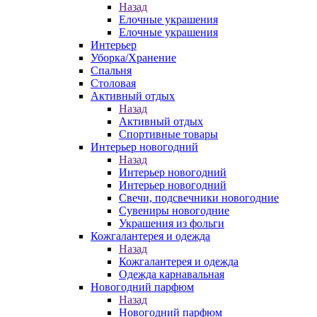
Назад
Елочные украшения
Елочные украшения
Интерьер
Уборка/Хранение
Спальня
Столовая
Активный отдых
Назад
Активный отдых
Спортивные товары
Интерьер новогодний
Назад
Интерьер новогодний
Интерьер новогодний
Свечи, подсвечники новогодние
Сувениры новогодние
Украшения из фольги
Кожгалантерея и одежда
Назад
Кожгалантерея и одежда
Одежда карнавальная
Новогодний парфюм
Назад
Новогодний парфюм