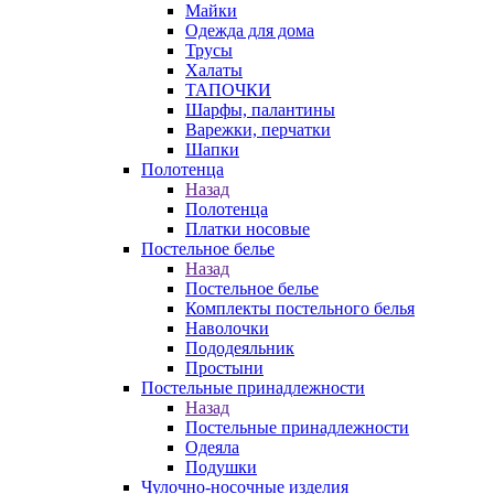
Майки
Одежда для дома
Трусы
Халаты
ТАПОЧКИ
Шарфы, палантины
Варежки, перчатки
Шапки
Полотенца
Назад
Полотенца
Платки носовые
Постельное белье
Назад
Постельное белье
Комплекты постельного белья
Наволочки
Пододеяльник
Простыни
Постельные принадлежности
Назад
Постельные принадлежности
Одеяла
Подушки
Чулочно-носочные изделия