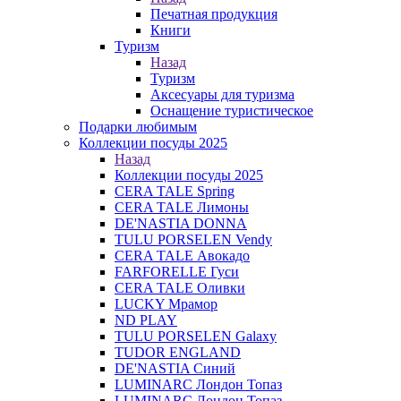
Печатная продукция
Книги
Туризм
Назад
Туризм
Аксесуары для туризма
Оснащение туристическое
Подарки любимым
Коллекции посуды 2025
Назад
Коллекции посуды 2025
CERA TALE Spring
CERA TALE Лимоны
DE'NASTIA DONNA
TULU PORSELEN Vendy
CERA TALE Авокадо
FARFORELLE Гуси
CERA TALE Оливки
LUCKY Мрамор
ND PLAY
TULU PORSELEN Galaxy
TUDOR ENGLAND
DE'NASTIA Синий
LUMINARC Лондон Топаз
LUMINARC Лондон Топаз