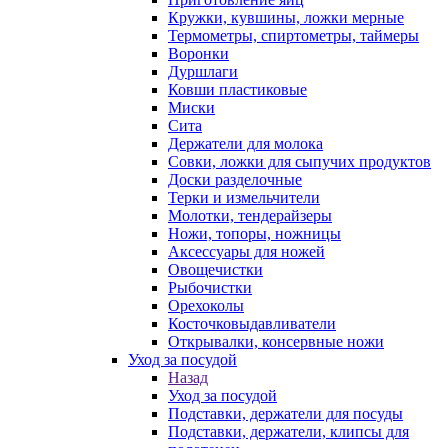
Кружки, кувшины, ложки мерные
Термометры, спиртометры, таймеры
Воронки
Дуршлаги
Ковши пластиковые
Миски
Сита
Держатели для молока
Совки, ложки для сыпучих продуктов
Доски разделочные
Терки и измельчители
Молотки, тендерайзеры
Ножи, топоры, ножницы
Аксессуары для ножей
Овощечистки
Рыбочистки
Орехоколы
Косточковыдавливатели
Открывалки, консервные ножи
Уход за посудой
Назад
Уход за посудой
Подставки, держатели для посуды
Подставки, держатели, клипсы для