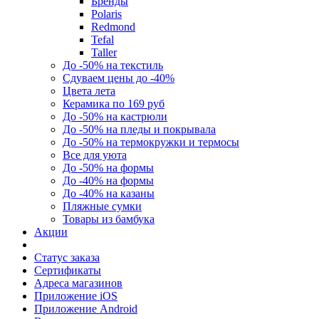
Бренды
Polaris
Redmond
Tefal
Taller
До -50% на текстиль
Сдуваем цены до -40%
Цвета лета
Керамика по 169 руб
До -50% на кастрюли
До -50% на пледы и покрывала
До -50% на термокружки и термосы
Все для уюта
До -50% на формы
До -40% на формы
До -40% на казаны
Пляжные сумки
Товары из бамбука
Акции
Статус заказа
Сертификаты
Адреса магазинов
Приложение iOS
Приложение Android