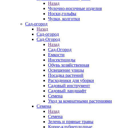
Назад
Чулочно-носочные изделия
Носки,гольфы
Чулки, колготки
Сад-огород
Назад
Сад-огород
Сад-Огород
Назад
Сад-Огород
Емкости
Инсектициды
Обувь хозяйственная
Освещение улицы
Посадка растений
Расходники для уборки
Садовый инструмент
Садовый ландшафт
Семена
Уход за комнатными растениями
Семена
Назад
Семена
Зелень и пряные травы
Корне-клубнеплодные