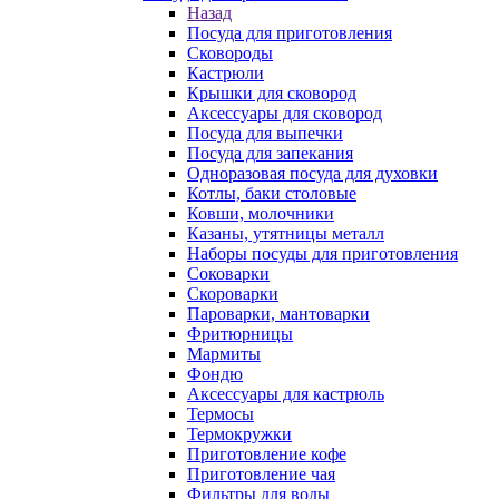
Назад
Посуда для приготовления
Сковороды
Кастрюли
Крышки для сковород
Аксессуары для сковород
Посуда для выпечки
Посуда для запекания
Одноразовая посуда для духовки
Котлы, баки столовые
Ковши, молочники
Казаны, утятницы металл
Наборы посуды для приготовления
Соковарки
Скороварки
Пароварки, мантоварки
Фритюрницы
Мармиты
Фондю
Аксессуары для кастрюль
Термосы
Термокружки
Приготовление кофе
Приготовление чая
Фильтры для воды