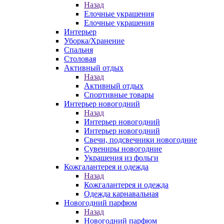
Назад
Елочные украшения
Елочные украшения
Интерьер
Уборка/Хранение
Спальня
Столовая
Активный отдых
Назад
Активный отдых
Спортивные товары
Интерьер новогодний
Назад
Интерьер новогодний
Интерьер новогодний
Свечи, подсвечники новогодние
Сувениры новогодние
Украшения из фольги
Кожгалантерея и одежда
Назад
Кожгалантерея и одежда
Одежда карнавальная
Новогодний парфюм
Назад
Новогодний парфюм