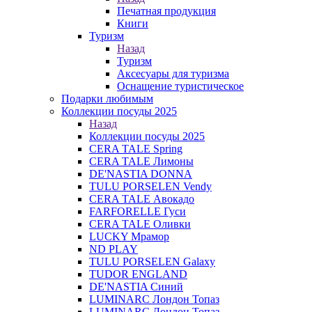
Печатная продукция
Книги
Туризм
Назад
Туризм
Аксесуары для туризма
Оснащение туристическое
Подарки любимым
Коллекции посуды 2025
Назад
Коллекции посуды 2025
CERA TALE Spring
CERA TALE Лимоны
DE'NASTIA DONNA
TULU PORSELEN Vendy
CERA TALE Авокадо
FARFORELLE Гуси
CERA TALE Оливки
LUCKY Мрамор
ND PLAY
TULU PORSELEN Galaxy
TUDOR ENGLAND
DE'NASTIA Синий
LUMINARC Лондон Топаз
LUMINARC Лондон Топаз