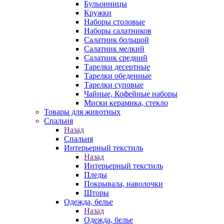
Бульонницы
Кружки
Наборы столовые
Наборы салатников
Салатник большой
Салатник мелкий
Салатник средний
Тарелки десертные
Тарелки обеденные
Тарелки суповые
Чайные, Кофейные наборы
Миски керамика, стекло
Товары для животных
Спальня
Назад
Спальня
Интерьерный текстиль
Назад
Интерьерный текстиль
Пледы
Покрывала, наволочки
Шторы
Одежда, белье
Назад
Одежда, белье