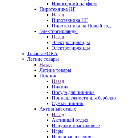
Новогодний парфюм
Пиротехника НГ
Назад
Пиротехника НГ
Пиротехника на Новый год
Электрогирлянды
Назад
Электрогирлянды
Электрогирлянды
Товары FORA
Летние товары
Назад
Летние товары
Пикник
Назад
Пикник
Посуда для пикника
Принадлежности для барбекю
Сумки-пикник
Активный отдых
Назад
Активный отдых
Игрушки пластиковые
Игры
Надувные изделия