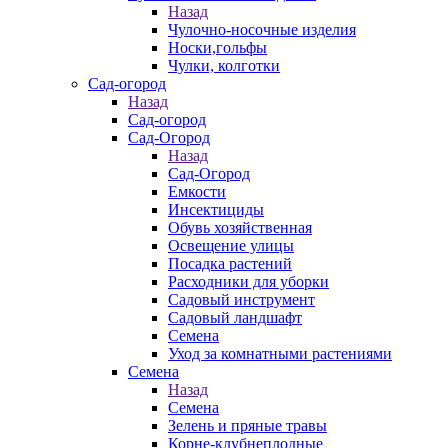
Назад
Чулочно-носочные изделия
Носки,гольфы
Чулки, колготки
Сад-огород
Назад
Сад-огород
Сад-Огород
Назад
Сад-Огород
Емкости
Инсектициды
Обувь хозяйственная
Освещение улицы
Посадка растений
Расходники для уборки
Садовый инструмент
Садовый ландшафт
Семена
Уход за комнатными растениями
Семена
Назад
Семена
Зелень и пряные травы
Корне-клубнеплодные