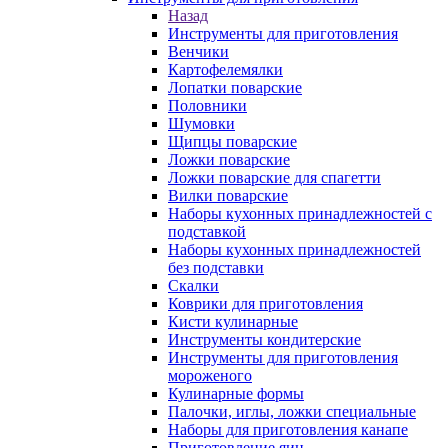
Назад
Инструменты для приготовления
Венчики
Картофелемялки
Лопатки поварские
Половники
Шумовки
Щипцы поварские
Ложки поварские
Ложки поварские для спагетти
Вилки поварские
Наборы кухонных принадлежностей с
подставкой
Наборы кухонных принадлежностей
без подставки
Скалки
Коврики для приготовления
Кисти кулинарные
Инструменты кондитерские
Инструменты для приготовления
мороженого
Кулинарные формы
Палочки, иглы, ложки специальные
Наборы для приготовления канапе
Приготовление яиц