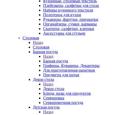
Кухонный, столовый текстиль
Плейсматы, салфетки для стола
Наборы кухонного текстиля
Полотенца для кухни
Рукавицы, фартуки, прихватки
Органайзеры, сумки, карманы
Скатерти, салфетки, клеенки
Аксессуары для стульев
Столовая
Назад
Столовая
Барная посуда
Назад
Барная посуда
Графины, Кувшины, Декантеры
Для приготовления напитков
Предметы для питья
Декор стола
Назад
Декор стола
Блюда, вазы для продуктов
Сервировка
Сервировочная посуда
Детская посуда
Назад