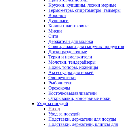
Кружки, кувшины, ложки мерные
Термометры, спиртометры, таймеры
Воронки
Дуршлаги
Ковши пластиковые
Миски
Сита
Держатели для молока
Совки, ложки для сыпучих продуктов
Доски разделочные
Терки и измельчители
Молотки, тендерайзеры
Ножи, топоры, ножницы
Аксессуары для ножей
Овощечистки
Рыбочистки
Орехоколы
Косточковыдавливатели
Открывалки, консервные ножи
Уход за посудой
Назад
Уход за посудой
Подставки, держатели для посуды
Подставки, держатели, клипсы для