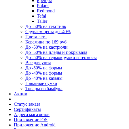
Бренды
Polaris
Redmond
Tefal
Taller
До -50% на текстиль
Сдуваем цены до -40%
Цвета лета
Керамика по 169 руб
До -50% на кастрюли
До -50% на пледы и покрывала
До -50% на термокружки и термосы
Все для уюта
До -50% на формы
До -40% на формы
До -40% на казаны
Пляжные сумки
Товары из бамбука
Акции
Статус заказа
Сертификаты
Адреса магазинов
Приложение iOS
Приложение Android