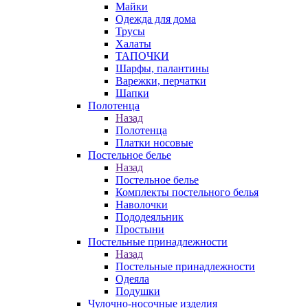
Майки
Одежда для дома
Трусы
Халаты
ТАПОЧКИ
Шарфы, палантины
Варежки, перчатки
Шапки
Полотенца
Назад
Полотенца
Платки носовые
Постельное белье
Назад
Постельное белье
Комплекты постельного белья
Наволочки
Пододеяльник
Простыни
Постельные принадлежности
Назад
Постельные принадлежности
Одеяла
Подушки
Чулочно-носочные изделия