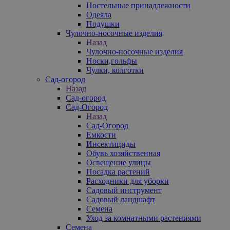
Постельные принадлежности
Одеяла
Подушки
Чулочно-носочные изделия
Назад
Чулочно-носочные изделия
Носки,гольфы
Чулки, колготки
Сад-огород
Назад
Сад-огород
Сад-Огород
Назад
Сад-Огород
Емкости
Инсектициды
Обувь хозяйственная
Освещение улицы
Посадка растений
Расходники для уборки
Садовый инструмент
Садовый ландшафт
Семена
Уход за комнатными растениями
Семена