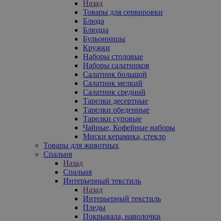
Назад
Товары для сервировки
Блюда
Блюдца
Бульонницы
Кружки
Наборы столовые
Наборы салатников
Салатник большой
Салатник мелкий
Салатник средний
Тарелки десертные
Тарелки обеденные
Тарелки суповые
Чайные, Кофейные наборы
Миски керамика, стекло
Товары для животных
Спальня
Назад
Спальня
Интерьерный текстиль
Назад
Интерьерный текстиль
Пледы
Покрывала, наволочки