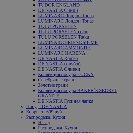
TUDOR ENGLAND
DE'NASTIA Синий
LUMINARC Лондон Топаз
LUMINARC Лондон Топаз
TULU PORSELEN
TULU PORSELEN color
TULU PORSELEN Tutku
LUMINARC FRIENDS'TIME
LUMINARC AMMONITE
LUMINARC HARENA
DE'NASTIA Romeo
DE'NASTIA голубой
DE'NASTIA Оливки
Коллекция посуды LUCKY
Серебряные грани
Золотые грани
Коллекция посуды BAKER`S SECRET
GRANITE
DE'NASTIA Гусиная лапка
Посуда DE'NASTIA
Ковры от 699 руб
Распродажа. Кухня
Назад
Распродажа. Кухня