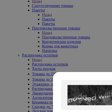
Назад
Сопутствующие товары
Пакеты
Назад
Пакеты
Пакеты
Продовольственные товары
Назад
Продовольственные товары
Кондитерские изделия
Корма для животных
Напитки
Распродажа остатков
Назад
Распродажа остатков
Хиты продаж
Товары до 199₽
Товары до 399₽
Этажерки, обувницы
Распродажа текстиля до -50%
Ликвидация до -70%
Антисептики
Керамика по 129 руб
Скидки до 70%
Детские товары