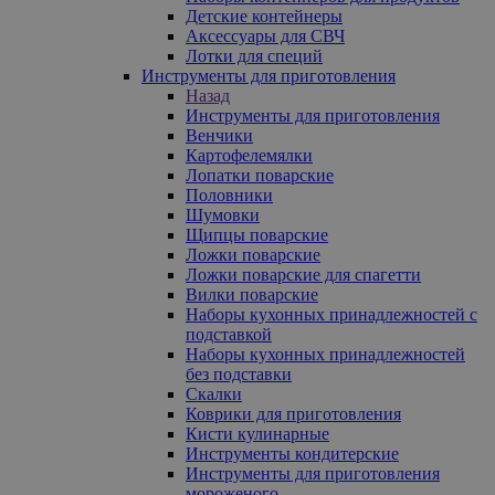
Детские контейнеры
Аксессуары для СВЧ
Лотки для специй
Инструменты для приготовления
Назад
Инструменты для приготовления
Венчики
Картофелемялки
Лопатки поварские
Половники
Шумовки
Щипцы поварские
Ложки поварские
Ложки поварские для спагетти
Вилки поварские
Наборы кухонных принадлежностей с
подставкой
Наборы кухонных принадлежностей
без подставки
Скалки
Коврики для приготовления
Кисти кулинарные
Инструменты кондитерские
Инструменты для приготовления
мороженого