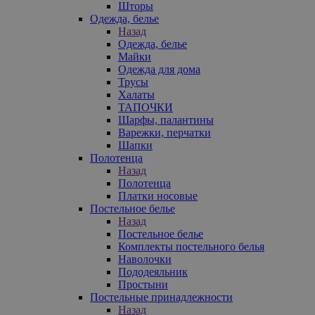
Шторы
Одежда, белье
Назад
Одежда, белье
Майки
Одежда для дома
Трусы
Халаты
ТАПОЧКИ
Шарфы, палантины
Варежки, перчатки
Шапки
Полотенца
Назад
Полотенца
Платки носовые
Постельное белье
Назад
Постельное белье
Комплекты постельного белья
Наволочки
Пододеяльник
Простыни
Постельные принадлежности
Назад