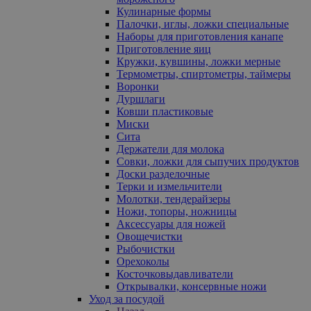
Кулинарные формы
Палочки, иглы, ложки специальные
Наборы для приготовления канапе
Приготовление яиц
Кружки, кувшины, ложки мерные
Термометры, спиртометры, таймеры
Воронки
Дуршлаги
Ковши пластиковые
Миски
Сита
Держатели для молока
Совки, ложки для сыпучих продуктов
Доски разделочные
Терки и измельчители
Молотки, тендерайзеры
Ножи, топоры, ножницы
Аксессуары для ножей
Овощечистки
Рыбочистки
Орехоколы
Косточковыдавливатели
Открывалки, консервные ножи
Уход за посудой