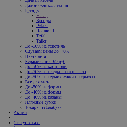
Дачная мебель
Джинсовая коллекция
Бренды
Назад
Бренды
Polaris
Redmond
Tefal
Taller
До -50% на текстиль
Сдуваем цены до -40%
Цвета лета
Керамика по 169 руб
До -50% на кастрюли
До -50% на пледы и покрывала
До -50% на термокружки и термосы
Все для уюта
До -50% на формы
До -40% на формы
До -40% на казаны
Пляжные сумки
Товары из бамбука
Акции
Статус заказа