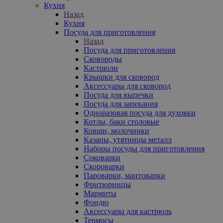
Кухня
Назад
Кухня
Посуда для приготовления
Назад
Посуда для приготовления
Сковороды
Кастрюли
Крышки для сковород
Аксессуары для сковород
Посуда для выпечки
Посуда для запекания
Одноразовая посуда для духовки
Котлы, баки столовые
Ковши, молочники
Казаны, утятницы металл
Наборы посуды для приготовления
Соковарки
Скороварки
Пароварки, мантоварки
Фритюрницы
Мармиты
Фондю
Аксессуары для кастрюль
Термосы