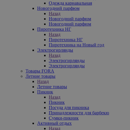
Одежда карнавальная
Новогодний парфюм
Назад
Новогодний парфюм
Новогодний парфюм
Пиротехника НГ
Назад
Пиротехника НГ
Пиротехника на Новый год
Электрогирлянды
Назад
Электрогирлянды
Электрогирлянды
Товары FORA
Летние товары
Назад
Летние товары
Пикник
Назад
Пикник
Посуда для пикника
Принадлежности для барбекю
Сумки-пикник
Активный отдых
Назад