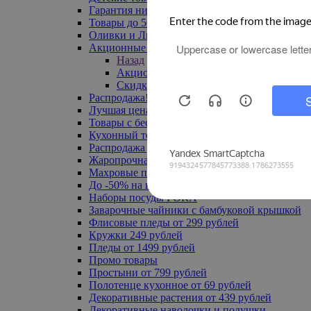
Гарантия низкой цены
Товары до 500 руб
Оливки и Лимоны
Акционные товары
Назад
Акционные товары
Скидка 20% по промокоду
Распродажа! Ульяновск до -70%
Лучшая цена
Товары с бесплатной доставкой
Кухонный текстиль
Распродажа до -50%
Жаропрочная посуда
Махровые полотенца
До -50% на ковры
Наборы посуды FORA
Заварочные чайники с бамбуковой крышкой
Флисовые пледы от 299 рублей
Кружки 249 рублей
Пледы от 1499 рублей
Промо товары
Простыни от 799 рублей
Полотенце кухонное от 69 рублей
Декоративные растения от 439 рублей
Декоративные наволочки и подушки