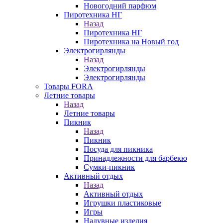
Новогодний парфюм
Пиротехника НГ
Назад
Пиротехника НГ
Пиротехника на Новый год
Электрогирлянды
Назад
Электрогирлянды
Электрогирлянды
Товары FORA
Летние товары
Назад
Летние товары
Пикник
Назад
Пикник
Посуда для пикника
Принадлежности для барбекю
Сумки-пикник
Активный отдых
Назад
Активный отдых
Игрушки пластиковые
Игры
Надувные изделия