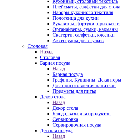
Кухонный, столовый текстиль
Плейсматы, салфетки для стола
Наборы кухонного текстиля
Полотенца для кухни
Рукавицы, фартуки, прихватки
Органайзеры, сумки, карманы
Скатерти, салфетки, клеенки
Аксессуары для стульев
Столовая
Назад
Столовая
Барная посуда
Назад
Барная посуда
Графины, Кувшины, Декантеры
Для приготовления напитков
Предметы для питья
Декор стола
Назад
Декор стола
Блюда, вазы для продуктов
Сервировка
Сервировочная посуда
Детская посуда
Назад