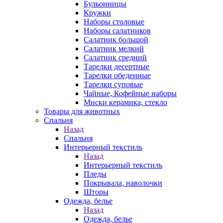
Бульонницы
Кружки
Наборы столовые
Наборы салатников
Салатник большой
Салатник мелкий
Салатник средний
Тарелки десертные
Тарелки обеденные
Тарелки суповые
Чайные, Кофейные наборы
Миски керамика, стекло
Товары для животных
Спальня
Назад
Спальня
Интерьерный текстиль
Назад
Интерьерный текстиль
Пледы
Покрывала, наволочки
Шторы
Одежда, белье
Назад
Одежда, белье