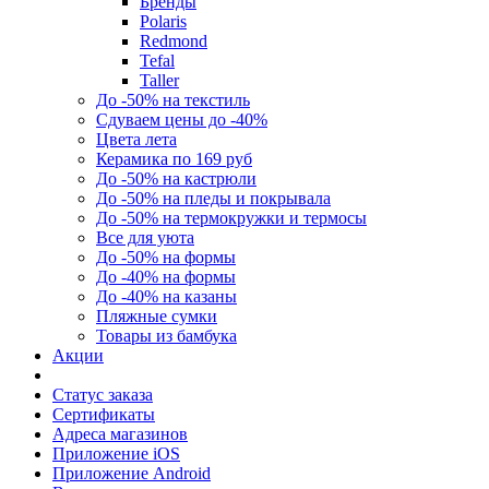
Бренды
Polaris
Redmond
Tefal
Taller
До -50% на текстиль
Сдуваем цены до -40%
Цвета лета
Керамика по 169 руб
До -50% на кастрюли
До -50% на пледы и покрывала
До -50% на термокружки и термосы
Все для уюта
До -50% на формы
До -40% на формы
До -40% на казаны
Пляжные сумки
Товары из бамбука
Акции
Статус заказа
Сертификаты
Адреса магазинов
Приложение iOS
Приложение Android