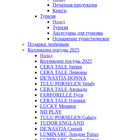
Печатная продукция
Книги
Туризм
Назад
Туризм
Аксесуары для туризма
Оснащение туристическое
Подарки любимым
Коллекции посуды 2025
Назад
Коллекции посуды 2025
CERA TALE Spring
CERA TALE Лимоны
DE'NASTIA DONNA
TULU PORSELEN Vendy
CERA TALE Авокадо
FARFORELLE Гуси
CERA TALE Оливки
LUCKY Мрамор
ND PLAY
TULU PORSELEN Galaxy
TUDOR ENGLAND
DE'NASTIA Синий
LUMINARC Лондон Топаз
LUMINARC Лондон Топаз