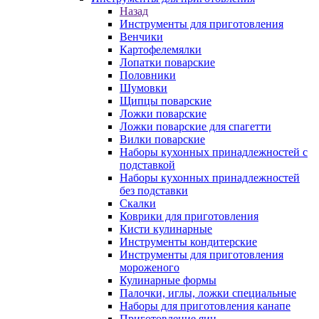
Назад
Инструменты для приготовления
Венчики
Картофелемялки
Лопатки поварские
Половники
Шумовки
Щипцы поварские
Ложки поварские
Ложки поварские для спагетти
Вилки поварские
Наборы кухонных принадлежностей с
подставкой
Наборы кухонных принадлежностей
без подставки
Скалки
Коврики для приготовления
Кисти кулинарные
Инструменты кондитерские
Инструменты для приготовления
мороженого
Кулинарные формы
Палочки, иглы, ложки специальные
Наборы для приготовления канапе
Приготовление яиц