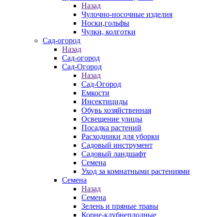
Назад
Чулочно-носочные изделия
Носки,гольфы
Чулки, колготки
Сад-огород
Назад
Сад-огород
Сад-Огород
Назад
Сад-Огород
Емкости
Инсектициды
Обувь хозяйственная
Освещение улицы
Посадка растений
Расходники для уборки
Садовый инструмент
Садовый ландшафт
Семена
Уход за комнатными растениями
Семена
Назад
Семена
Зелень и пряные травы
Корне-клубнеплодные