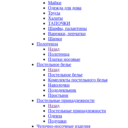
Майки
Одежда для дома
Трусы
Халаты
ТАПОЧКИ
Шарфы, палантины
Варежки, перчатки
Шапки
Полотенца
Назад
Полотенца
Платки носовые
Постельное белье
Назад
Постельное белье
Комплекты постельного белья
Наволочки
Пододеяльник
Простыни
Постельные принадлежности
Назад
Постельные принадлежности
Одеяла
Подушки
Чулочно-носочные изделия