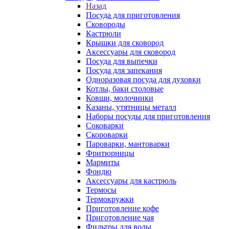
Назад
Посуда для приготовления
Сковороды
Кастрюли
Крышки для сковород
Аксессуары для сковород
Посуда для выпечки
Посуда для запекания
Одноразовая посуда для духовки
Котлы, баки столовые
Ковши, молочники
Казаны, утятницы металл
Наборы посуды для приготовления
Соковарки
Скороварки
Пароварки, мантоварки
Фритюрницы
Мармиты
Фондю
Аксессуары для кастрюль
Термосы
Термокружки
Приготовление кофе
Приготовление чая
Фильтры для воды