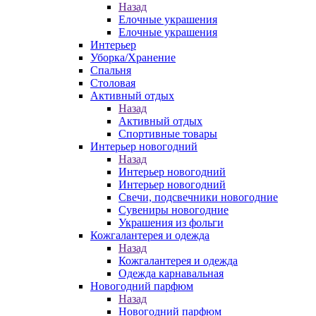
Назад
Елочные украшения
Елочные украшения
Интерьер
Уборка/Хранение
Спальня
Столовая
Активный отдых
Назад
Активный отдых
Спортивные товары
Интерьер новогодний
Назад
Интерьер новогодний
Интерьер новогодний
Свечи, подсвечники новогодние
Сувениры новогодние
Украшения из фольги
Кожгалантерея и одежда
Назад
Кожгалантерея и одежда
Одежда карнавальная
Новогодний парфюм
Назад
Новогодний парфюм