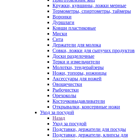
Кружки, кувшины, ложки мерные
Термометры, спиртометры, таймеры
Воронки
Дуршлаги
Ковши пластиковые
Миски
Сита
Держатели для молока
Совки, ложки для сыпучих продуктов
Доски разделочные
Терки и измельчители
Молотки, тендерайзеры
Ножи, топоры, ножницы
Аксессуары для ножей
Овощечистки
Рыбочистки
Орехоколы
Косточковыдавливатели
Открывалки, консервные ножи
Уход за посудой
Назад
Уход за посудой
Подставки, держатели для посуды
Подставки, держатели, клипсы для