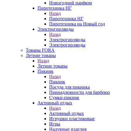
Новогодний парфюм
Пиротехника НГ
Назад
Пиротехника НГ
Пиротехника на Новый год
Электрогирлянды
Назад
Электрогирлянды
Электрогирлянды
Товары FORA
Летние товары
Назад
Летние товары
Пикник
Назад
Пикник
Посуда для пикника
Принадлежности для барбекю
Сумки-пикник
Активный отдых
Назад
Активный отдых
Игрушки пластиковые
Игры
Надувные изделия