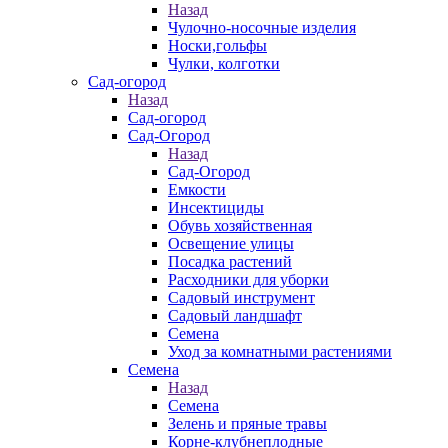
Назад
Чулочно-носочные изделия
Носки,гольфы
Чулки, колготки
Сад-огород
Назад
Сад-огород
Сад-Огород
Назад
Сад-Огород
Емкости
Инсектициды
Обувь хозяйственная
Освещение улицы
Посадка растений
Расходники для уборки
Садовый инструмент
Садовый ландшафт
Семена
Уход за комнатными растениями
Семена
Назад
Семена
Зелень и пряные травы
Корне-клубнеплодные