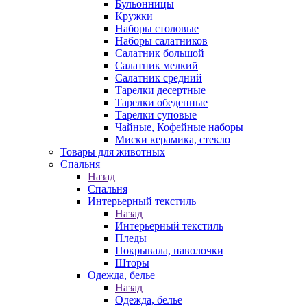
Бульонницы
Кружки
Наборы столовые
Наборы салатников
Салатник большой
Салатник мелкий
Салатник средний
Тарелки десертные
Тарелки обеденные
Тарелки суповые
Чайные, Кофейные наборы
Миски керамика, стекло
Товары для животных
Спальня
Назад
Спальня
Интерьерный текстиль
Назад
Интерьерный текстиль
Пледы
Покрывала, наволочки
Шторы
Одежда, белье
Назад
Одежда, белье