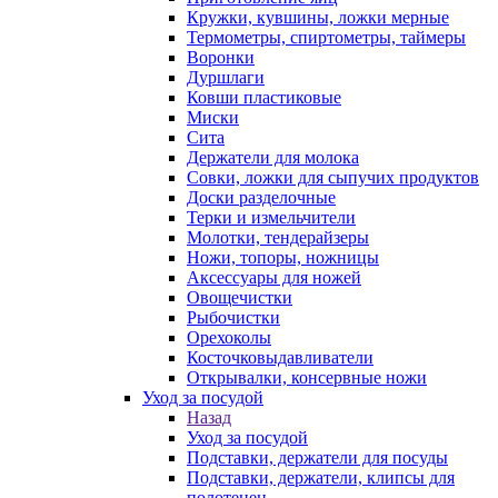
Кружки, кувшины, ложки мерные
Термометры, спиртометры, таймеры
Воронки
Дуршлаги
Ковши пластиковые
Миски
Сита
Держатели для молока
Совки, ложки для сыпучих продуктов
Доски разделочные
Терки и измельчители
Молотки, тендерайзеры
Ножи, топоры, ножницы
Аксессуары для ножей
Овощечистки
Рыбочистки
Орехоколы
Косточковыдавливатели
Открывалки, консервные ножи
Уход за посудой
Назад
Уход за посудой
Подставки, держатели для посуды
Подставки, держатели, клипсы для
полотенец