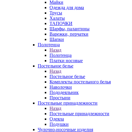
Майки
Одежда для дома
Трусы
Халаты
ТАПОЧКИ
Шарфы, палантины
Варежки, перчатки
Шапки
Полотенца
Назад
Полотенца
Платки носовые
Постельное белье
Назад
Постельное белье
Комплекты постельного белья
Наволочки
Пододеяльник
Простыни
Постельные принадлежности
Назад
Постельные принадлежности
Одеяла
Подушки
Чулочно-носочные изделия