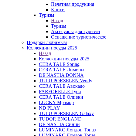
Печатная продукция
Книги
Туризм
Назад
Туризм
Аксесуары для туризма
Оснащение туристическое
Подарки любимым
Коллекции посуды 2025
Назад
Коллекции посуды 2025
CERA TALE Spring
CERA TALE Лимоны
DE'NASTIA DONNA
TULU PORSELEN Vendy
CERA TALE Авокадо
FARFORELLE Гуси
CERA TALE Оливки
LUCKY Мрамор
ND PLAY
TULU PORSELEN Galaxy
TUDOR ENGLAND
DE'NASTIA Синий
LUMINARC Лондон Топаз
LUMINARC Лондон Топаз