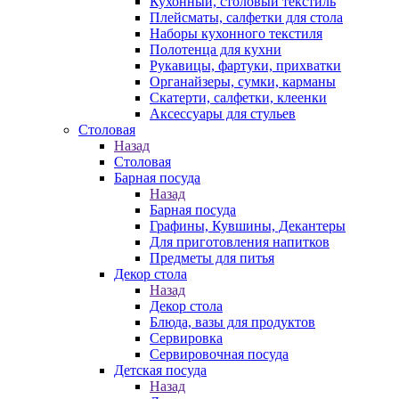
Кухонный, столовый текстиль
Плейсматы, салфетки для стола
Наборы кухонного текстиля
Полотенца для кухни
Рукавицы, фартуки, прихватки
Органайзеры, сумки, карманы
Скатерти, салфетки, клеенки
Аксессуары для стульев
Столовая
Назад
Столовая
Барная посуда
Назад
Барная посуда
Графины, Кувшины, Декантеры
Для приготовления напитков
Предметы для питья
Декор стола
Назад
Декор стола
Блюда, вазы для продуктов
Сервировка
Сервировочная посуда
Детская посуда
Назад