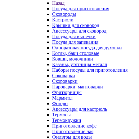
Назад
Посуда для приготовления
Сковороды
Кастрюли
Крышки для сковород
Аксессуары для сковород
Посуда для выпечки
Посуда для запекания
Одноразовая посуда для духовки
Котлы, баки столовые
Ковши, молочники
Казаны, утятницы металл
Наборы посуды для приготовления
Соковарки
Скороварки
Пароварки, мантоварки
Фритюрницы
Мармиты
Фондю
Аксессуары для кастрюль
Термосы
Термокружки
Приготовление кофе
Приготовление чая
Фильтры для воды