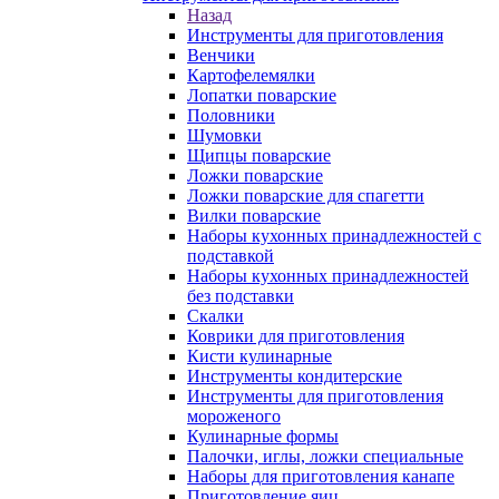
Назад
Инструменты для приготовления
Венчики
Картофелемялки
Лопатки поварские
Половники
Шумовки
Щипцы поварские
Ложки поварские
Ложки поварские для спагетти
Вилки поварские
Наборы кухонных принадлежностей с
подставкой
Наборы кухонных принадлежностей
без подставки
Скалки
Коврики для приготовления
Кисти кулинарные
Инструменты кондитерские
Инструменты для приготовления
мороженого
Кулинарные формы
Палочки, иглы, ложки специальные
Наборы для приготовления канапе
Приготовление яиц