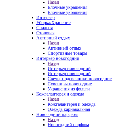
Назад
Елочные украшения
Елочные украшения
Интерьер
Уборка/Хранение
Спальня
Столовая
Активный отдых
Назад
Активный отдых
Спортивные товары
Интерьер новогодний
Назад
Интерьер новогодний
Интерьер новогодний
Свечи, подсвечники новогодние
Сувениры новогодние
Украшения из фольги
Кожгалантерея и одежда
Назад
Кожгалантерея и одежда
Одежда карнавальная
Новогодний парфюм
Назад
Новогодний парфюм