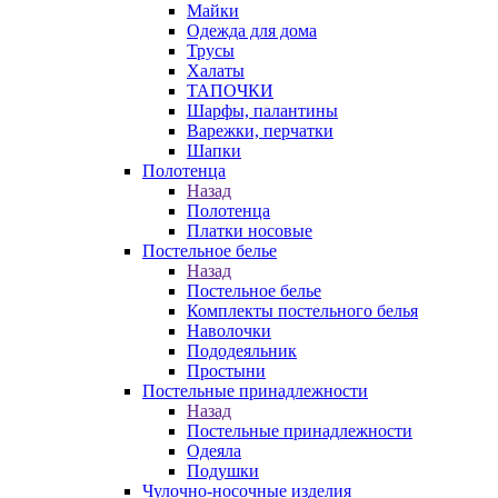
Майки
Одежда для дома
Трусы
Халаты
ТАПОЧКИ
Шарфы, палантины
Варежки, перчатки
Шапки
Полотенца
Назад
Полотенца
Платки носовые
Постельное белье
Назад
Постельное белье
Комплекты постельного белья
Наволочки
Пододеяльник
Простыни
Постельные принадлежности
Назад
Постельные принадлежности
Одеяла
Подушки
Чулочно-носочные изделия