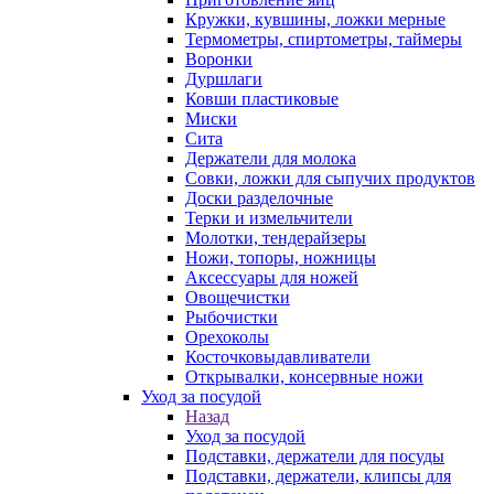
Кружки, кувшины, ложки мерные
Термометры, спиртометры, таймеры
Воронки
Дуршлаги
Ковши пластиковые
Миски
Сита
Держатели для молока
Совки, ложки для сыпучих продуктов
Доски разделочные
Терки и измельчители
Молотки, тендерайзеры
Ножи, топоры, ножницы
Аксессуары для ножей
Овощечистки
Рыбочистки
Орехоколы
Косточковыдавливатели
Открывалки, консервные ножи
Уход за посудой
Назад
Уход за посудой
Подставки, держатели для посуды
Подставки, держатели, клипсы для