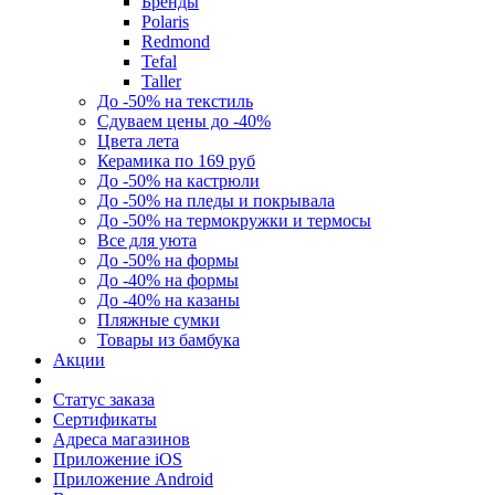
Бренды
Polaris
Redmond
Tefal
Taller
До -50% на текстиль
Сдуваем цены до -40%
Цвета лета
Керамика по 169 руб
До -50% на кастрюли
До -50% на пледы и покрывала
До -50% на термокружки и термосы
Все для уюта
До -50% на формы
До -40% на формы
До -40% на казаны
Пляжные сумки
Товары из бамбука
Акции
Статус заказа
Сертификаты
Адреса магазинов
Приложение iOS
Приложение Android