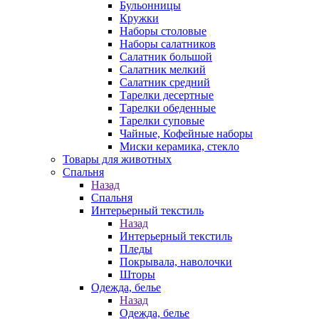
Бульонницы
Кружки
Наборы столовые
Наборы салатников
Салатник большой
Салатник мелкий
Салатник средний
Тарелки десертные
Тарелки обеденные
Тарелки суповые
Чайные, Кофейные наборы
Миски керамика, стекло
Товары для животных
Спальня
Назад
Спальня
Интерьерный текстиль
Назад
Интерьерный текстиль
Пледы
Покрывала, наволочки
Шторы
Одежда, белье
Назад
Одежда, белье