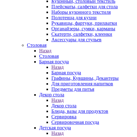
Кухонный, столовый текстиль
Плейсматы, салфетки для стола
Наборы кухонного текстиля
Полотенца для кухни
Рукавицы, фартуки, прихватки
Органайзеры, сумки, карманы
Скатерти, салфетки, клеенки
Аксессуары для стульев
Столовая
Назад
Столовая
Барная посуда
Назад
Барная посуда
Графины, Кувшины, Декантеры
Для приготовления напитков
Предметы для питья
Декор стола
Назад
Декор стола
Блюда, вазы для продуктов
Сервировка
Сервировочная посуда
Детская посуда
Назад