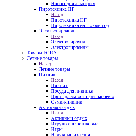
Новогодний парфюм
Пиротехника НГ
Назад
Пиротехника НГ
Пиротехника на Новый год
Электрогирлянды
Назад
Электрогирлянды
Электрогирлянды
Товары FORA
Летние товары
Назад
Летние товары
Пикник
Назад
Пикник
Посуда для пикника
Принадлежности для барбекю
Сумки-пикник
Активный отдых
Назад
Активный отдых
Игрушки пластиковые
Игры
Надувные изделия