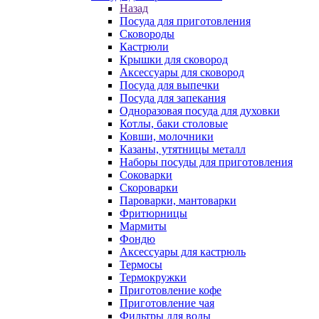
Назад
Посуда для приготовления
Сковороды
Кастрюли
Крышки для сковород
Аксессуары для сковород
Посуда для выпечки
Посуда для запекания
Одноразовая посуда для духовки
Котлы, баки столовые
Ковши, молочники
Казаны, утятницы металл
Наборы посуды для приготовления
Соковарки
Скороварки
Пароварки, мантоварки
Фритюрницы
Мармиты
Фондю
Аксессуары для кастрюль
Термосы
Термокружки
Приготовление кофе
Приготовление чая
Фильтры для воды