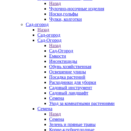
Назад
Чулочно-носочные изделия
Носки,гольфы
Чулки, колготки
Сад-огород
Назад
Сад-огород
Сад-Огород
Назад
Сад-Огород
Емкости
Инсектициды
Обувь хозяйственная
Освещение улицы
Посадка растений
Расходники для уборки
Садовый инструмент
Садовый ландшафт
Семена
Уход за комнатными растениями
Семена
Назад
Семена
Зелень и пряные травы
Корне-клубнеплодные