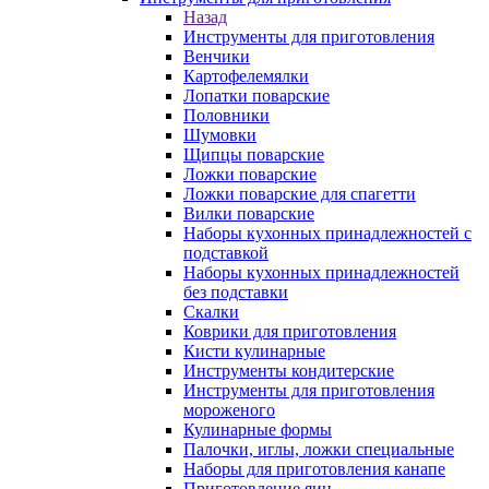
Назад
Инструменты для приготовления
Венчики
Картофелемялки
Лопатки поварские
Половники
Шумовки
Щипцы поварские
Ложки поварские
Ложки поварские для спагетти
Вилки поварские
Наборы кухонных принадлежностей с
подставкой
Наборы кухонных принадлежностей
без подставки
Скалки
Коврики для приготовления
Кисти кулинарные
Инструменты кондитерские
Инструменты для приготовления
мороженого
Кулинарные формы
Палочки, иглы, ложки специальные
Наборы для приготовления канапе
Приготовление яиц