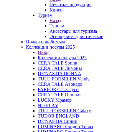
Печатная продукция
Книги
Туризм
Назад
Туризм
Аксесуары для туризма
Оснащение туристическое
Подарки любимым
Коллекции посуды 2025
Назад
Коллекции посуды 2025
CERA TALE Spring
CERA TALE Лимоны
DE'NASTIA DONNA
TULU PORSELEN Vendy
CERA TALE Авокадо
FARFORELLE Гуси
CERA TALE Оливки
LUCKY Мрамор
ND PLAY
TULU PORSELEN Galaxy
TUDOR ENGLAND
DE'NASTIA Синий
LUMINARC Лондон Топаз
LUMINARC Лондон Топаз