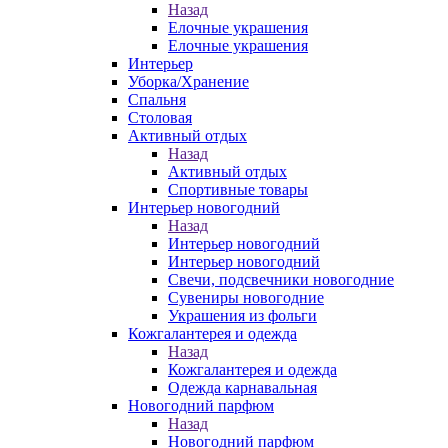
Назад
Елочные украшения
Елочные украшения
Интерьер
Уборка/Хранение
Спальня
Столовая
Активный отдых
Назад
Активный отдых
Спортивные товары
Интерьер новогодний
Назад
Интерьер новогодний
Интерьер новогодний
Свечи, подсвечники новогодние
Сувениры новогодние
Украшения из фольги
Кожгалантерея и одежда
Назад
Кожгалантерея и одежда
Одежда карнавальная
Новогодний парфюм
Назад
Новогодний парфюм