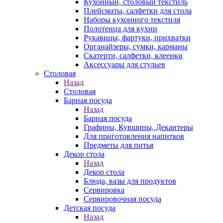
Кухонный, столовый текстиль
Плейсматы, салфетки для стола
Наборы кухонного текстиля
Полотенца для кухни
Рукавицы, фартуки, прихватки
Органайзеры, сумки, карманы
Скатерти, салфетки, клеенки
Аксессуары для стульев
Столовая
Назад
Столовая
Барная посуда
Назад
Барная посуда
Графины, Кувшины, Декантеры
Для приготовления напитков
Предметы для питья
Декор стола
Назад
Декор стола
Блюда, вазы для продуктов
Сервировка
Сервировочная посуда
Детская посуда
Назад