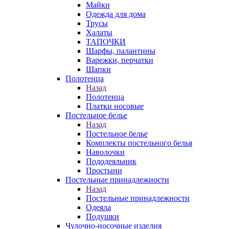
Майки
Одежда для дома
Трусы
Халаты
ТАПОЧКИ
Шарфы, палантины
Варежки, перчатки
Шапки
Полотенца
Назад
Полотенца
Платки носовые
Постельное белье
Назад
Постельное белье
Комплекты постельного белья
Наволочки
Пододеяльник
Простыни
Постельные принадлежности
Назад
Постельные принадлежности
Одеяла
Подушки
Чулочно-носочные изделия