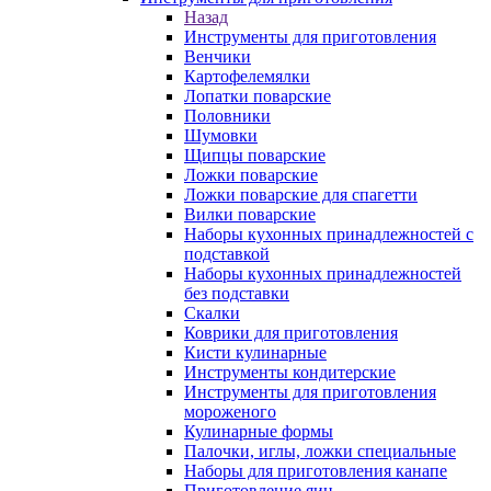
Назад
Инструменты для приготовления
Венчики
Картофелемялки
Лопатки поварские
Половники
Шумовки
Щипцы поварские
Ложки поварские
Ложки поварские для спагетти
Вилки поварские
Наборы кухонных принадлежностей с
подставкой
Наборы кухонных принадлежностей
без подставки
Скалки
Коврики для приготовления
Кисти кулинарные
Инструменты кондитерские
Инструменты для приготовления
мороженого
Кулинарные формы
Палочки, иглы, ложки специальные
Наборы для приготовления канапе
Приготовление яиц