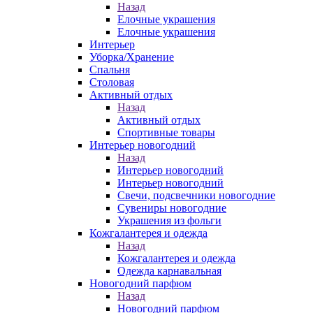
Назад
Елочные украшения
Елочные украшения
Интерьер
Уборка/Хранение
Спальня
Столовая
Активный отдых
Назад
Активный отдых
Спортивные товары
Интерьер новогодний
Назад
Интерьер новогодний
Интерьер новогодний
Свечи, подсвечники новогодние
Сувениры новогодние
Украшения из фольги
Кожгалантерея и одежда
Назад
Кожгалантерея и одежда
Одежда карнавальная
Новогодний парфюм
Назад
Новогодний парфюм