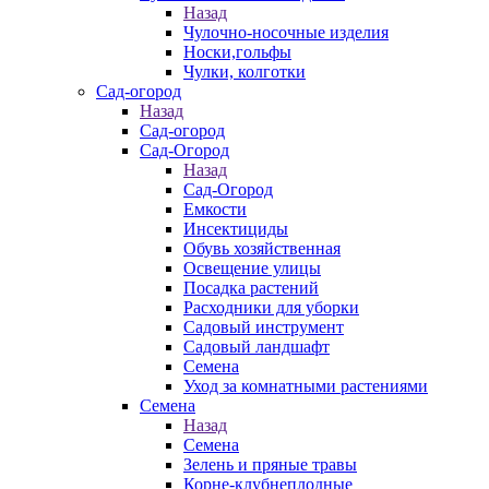
Назад
Чулочно-носочные изделия
Носки,гольфы
Чулки, колготки
Сад-огород
Назад
Сад-огород
Сад-Огород
Назад
Сад-Огород
Емкости
Инсектициды
Обувь хозяйственная
Освещение улицы
Посадка растений
Расходники для уборки
Садовый инструмент
Садовый ландшафт
Семена
Уход за комнатными растениями
Семена
Назад
Семена
Зелень и пряные травы
Корне-клубнеплодные