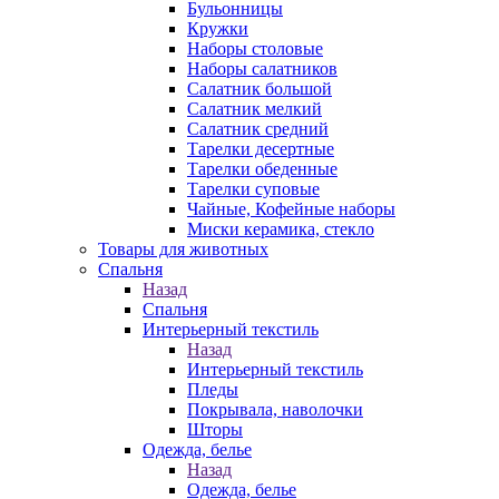
Бульонницы
Кружки
Наборы столовые
Наборы салатников
Салатник большой
Салатник мелкий
Салатник средний
Тарелки десертные
Тарелки обеденные
Тарелки суповые
Чайные, Кофейные наборы
Миски керамика, стекло
Товары для животных
Спальня
Назад
Спальня
Интерьерный текстиль
Назад
Интерьерный текстиль
Пледы
Покрывала, наволочки
Шторы
Одежда, белье
Назад
Одежда, белье