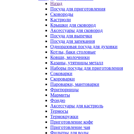
Назад
Посуда для приготовления
Сковороды
Кастрюли
Крышки для сковород
Аксессуары для сковород
Посуда для выпечки
Посуда для запекания
Одноразовая посуда для духовки
Котлы, баки столовые
Ковши, молочники
Казаны, утятницы металл
Наборы посуды для приготовления
Соковарки
Скороварки
Пароварки, мантоварки
Фритюрницы
Мармиты
Фондю
Аксессуары для кастрюль
Термосы
Термокружки
Приготовление кофе
Приготовление чая
Фильтры для воды