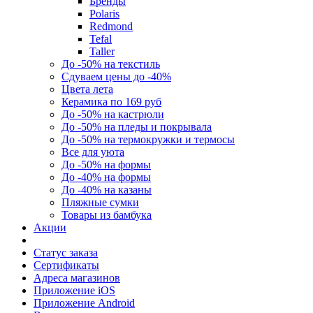
Бренды
Polaris
Redmond
Tefal
Taller
До -50% на текстиль
Сдуваем цены до -40%
Цвета лета
Керамика по 169 руб
До -50% на кастрюли
До -50% на пледы и покрывала
До -50% на термокружки и термосы
Все для уюта
До -50% на формы
До -40% на формы
До -40% на казаны
Пляжные сумки
Товары из бамбука
Акции
Статус заказа
Сертификаты
Адреса магазинов
Приложение iOS
Приложение Android