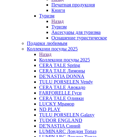
Печатная продукция
Книги
Туризм
Назад
Туризм
Аксесуары для туризма
Оснащение туристическое
Подарки любимым
Коллекции посуды 2025
Назад
Коллекции посуды 2025
CERA TALE Spring
CERA TALE Лимоны
DE'NASTIA DONNA
TULU PORSELEN Vendy
CERA TALE Авокадо
FARFORELLE Гуси
CERA TALE Оливки
LUCKY Мрамор
ND PLAY
TULU PORSELEN Galaxy
TUDOR ENGLAND
DE'NASTIA Синий
LUMINARC Лондон Топаз
LUMINARC Лондон Топаз