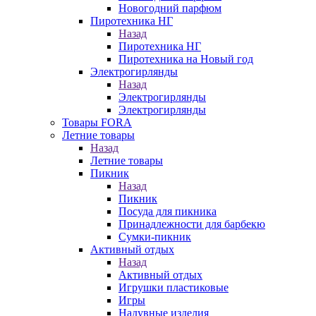
Новогодний парфюм
Пиротехника НГ
Назад
Пиротехника НГ
Пиротехника на Новый год
Электрогирлянды
Назад
Электрогирлянды
Электрогирлянды
Товары FORA
Летние товары
Назад
Летние товары
Пикник
Назад
Пикник
Посуда для пикника
Принадлежности для барбекю
Сумки-пикник
Активный отдых
Назад
Активный отдых
Игрушки пластиковые
Игры
Надувные изделия