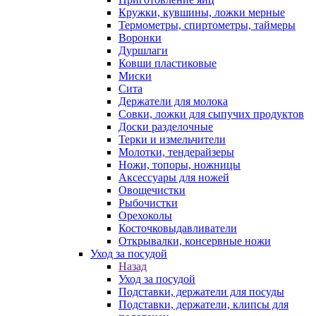
Кружки, кувшины, ложки мерные
Термометры, спиртометры, таймеры
Воронки
Дуршлаги
Ковши пластиковые
Миски
Сита
Держатели для молока
Совки, ложки для сыпучих продуктов
Доски разделочные
Терки и измельчители
Молотки, тендерайзеры
Ножи, топоры, ножницы
Аксессуары для ножей
Овощечистки
Рыбочистки
Орехоколы
Косточковыдавливатели
Открывалки, консервные ножи
Уход за посудой
Назад
Уход за посудой
Подставки, держатели для посуды
Подставки, держатели, клипсы для