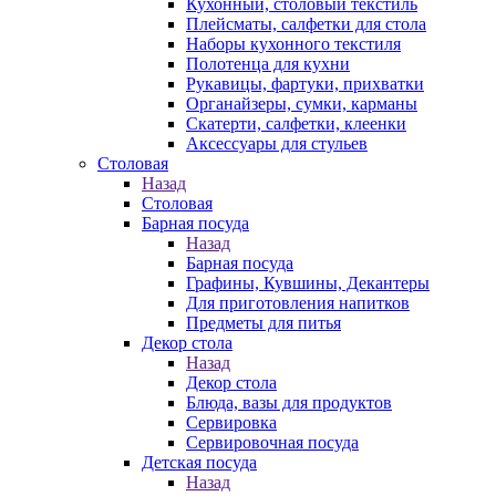
Кухонный, столовый текстиль
Плейсматы, салфетки для стола
Наборы кухонного текстиля
Полотенца для кухни
Рукавицы, фартуки, прихватки
Органайзеры, сумки, карманы
Скатерти, салфетки, клеенки
Аксессуары для стульев
Столовая
Назад
Столовая
Барная посуда
Назад
Барная посуда
Графины, Кувшины, Декантеры
Для приготовления напитков
Предметы для питья
Декор стола
Назад
Декор стола
Блюда, вазы для продуктов
Сервировка
Сервировочная посуда
Детская посуда
Назад