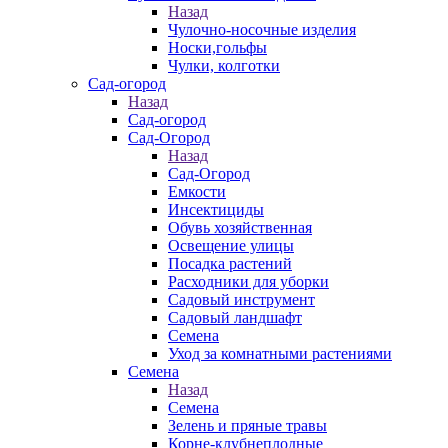
Назад
Чулочно-носочные изделия
Носки,гольфы
Чулки, колготки
Сад-огород
Назад
Сад-огород
Сад-Огород
Назад
Сад-Огород
Емкости
Инсектициды
Обувь хозяйственная
Освещение улицы
Посадка растений
Расходники для уборки
Садовый инструмент
Садовый ландшафт
Семена
Уход за комнатными растениями
Семена
Назад
Семена
Зелень и пряные травы
Корне-клубнеплодные