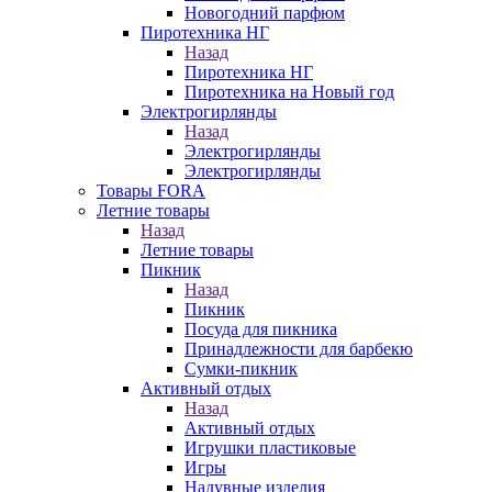
Новогодний парфюм
Пиротехника НГ
Назад
Пиротехника НГ
Пиротехника на Новый год
Электрогирлянды
Назад
Электрогирлянды
Электрогирлянды
Товары FORA
Летние товары
Назад
Летние товары
Пикник
Назад
Пикник
Посуда для пикника
Принадлежности для барбекю
Сумки-пикник
Активный отдых
Назад
Активный отдых
Игрушки пластиковые
Игры
Надувные изделия