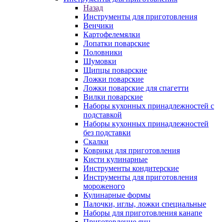
Назад
Инструменты для приготовления
Венчики
Картофелемялки
Лопатки поварские
Половники
Шумовки
Щипцы поварские
Ложки поварские
Ложки поварские для спагетти
Вилки поварские
Наборы кухонных принадлежностей с
подставкой
Наборы кухонных принадлежностей
без подставки
Скалки
Коврики для приготовления
Кисти кулинарные
Инструменты кондитерские
Инструменты для приготовления
мороженого
Кулинарные формы
Палочки, иглы, ложки специальные
Наборы для приготовления канапе
Приготовление яиц