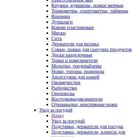
Кружки, кувшины, ложки мерные
Термометры, спиртометры, таймеры
Воронки
Дуршлаги
Ковши пластиковые
Миски
Сита
Держатели для молока
Совки, ложки для сыпучих продуктов
Доски разделочные
Терки и измельчители
Молотки, тендерайзеры
Ножи, топоры, ножницы
Аксессуары для ножей
Овощечистки
Рыбочистки
Орехоколы
Косточковыдавливатели
Открывалки, консервные ножи
Уход за посудой
Назад
Уход за посудой
Подставки, держатели для посуды
Подставки, держатели, клипсы для