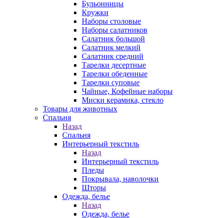
Бульонницы
Кружки
Наборы столовые
Наборы салатников
Салатник большой
Салатник мелкий
Салатник средний
Тарелки десертные
Тарелки обеденные
Тарелки суповые
Чайные, Кофейные наборы
Миски керамика, стекло
Товары для животных
Спальня
Назад
Спальня
Интерьерный текстиль
Назад
Интерьерный текстиль
Пледы
Покрывала, наволочки
Шторы
Одежда, белье
Назад
Одежда, белье