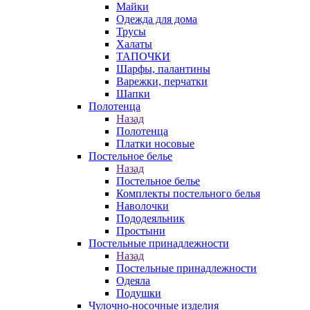
Майки
Одежда для дома
Трусы
Халаты
ТАПОЧКИ
Шарфы, палантины
Варежки, перчатки
Шапки
Полотенца
Назад
Полотенца
Платки носовые
Постельное белье
Назад
Постельное белье
Комплекты постельного белья
Наволочки
Пододеяльник
Простыни
Постельные принадлежности
Назад
Постельные принадлежности
Одеяла
Подушки
Чулочно-носочные изделия