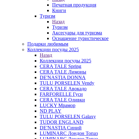
Печатная продукция
Книги
Туризм
Назад
Туризм
Аксесуары для туризма
Оснащение туристическое
Подарки любимым
Коллекции посуды 2025
Назад
Коллекции посуды 2025
CERA TALE Spring
CERA TALE Лимоны
DE'NASTIA DONNA
TULU PORSELEN Vendy
CERA TALE Авокадо
FARFORELLE Гуси
CERA TALE Оливки
LUCKY Мрамор
ND PLAY
TULU PORSELEN Galaxy
TUDOR ENGLAND
DE'NASTIA Синий
LUMINARC Лондон Топаз
LUMINARC Лондон Топаз