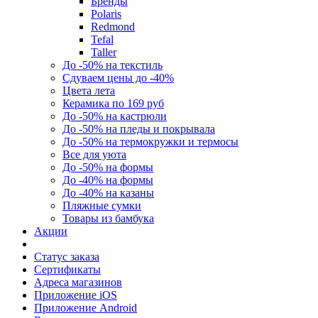
Бренды
Polaris
Redmond
Tefal
Taller
До -50% на текстиль
Сдуваем цены до -40%
Цвета лета
Керамика по 169 руб
До -50% на кастрюли
До -50% на пледы и покрывала
До -50% на термокружки и термосы
Все для уюта
До -50% на формы
До -40% на формы
До -40% на казаны
Пляжные сумки
Товары из бамбука
Акции
Статус заказа
Сертификаты
Адреса магазинов
Приложение iOS
Приложение Android