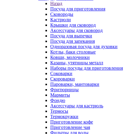
Назад
Посуда для приготовления
Сковороды
Кастрюли
Крышки для сковород
Аксессуары для сковород
Посуда для выпечки
Посуда для запекания
Одноразовая посуда для духовки
Котлы, баки столовые
Ковши, молочники
Казаны, утятницы металл
Наборы посуды для приготовления
Соковарки
Скороварки
Пароварки, мантоварки
Фритюрницы
Мармиты
Фондю
Аксессуары для кастрюль
Термосы
Термокружки
Приготовление кофе
Приготовление чая
Фильтры для воды