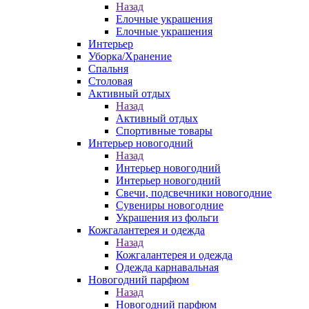
Назад
Елочные украшения
Елочные украшения
Интерьер
Уборка/Хранение
Спальня
Столовая
Активный отдых
Назад
Активный отдых
Спортивные товары
Интерьер новогодний
Назад
Интерьер новогодний
Интерьер новогодний
Свечи, подсвечники новогодние
Сувениры новогодние
Украшения из фольги
Кожгалантерея и одежда
Назад
Кожгалантерея и одежда
Одежда карнавальная
Новогодний парфюм
Назад
Новогодний парфюм