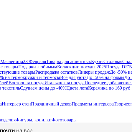
я
Масленица
23 Февраля
Товары для животных
Кухня
Столовая
Спа
е товары
Подарки любимым
Коллекции посуды 2025
Посуда DE'
ствующие товары
Распродажа остатков
Лидеры продаж
До -50% н
0% на термокружки и термосы
Все для уюта
До -50% на формы
До 
блей
Восточная посуда
Итальянская посуда
Последнее добавление 
а текстиль
Сдуваем цены до -40%
Цвета лета
Керамика по 169 руб
а
Интерьер стен
Праздничный декор
Предметы интерьера
Творчес
изделия
Фигуры, копилки
Фототовары