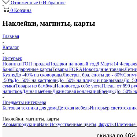
Отложенные
0
Избранное
0
Корзина
Наклейки, магниты, карты
Главная
-
Каталог
-
Интерьер
Новинки
ТОП продаж
Подарки на новый год
8 Марта
14 Феврал
Баня
Подарочные карты
Товары FORA
Новогодние товары
Летни
Кухня
До -40% на сковороды
Люстры, бра, споты до - 80%
Сопут
-50%
До -50% на кастрюли
До -50% на пледы и покрывала
До -5
сумки
Товары из бамбука
Нановогодь себе уюта
Пледы от 699 ру
напитков
Дачная мебель
Джинсовая коллекция
Бренды
До -50% н
-
Предметы интерьера
Бытовая техника для дома
Детская мебель
Интерьер светотехник
-
Наклейки, магниты, карты
Аромапродукция
Вазы
Искусственные цветы, фрукты
Плетеные 