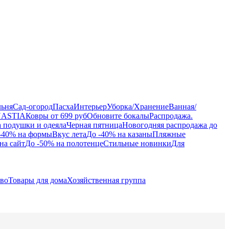
льня
Сад-огород
Пасха
Интерьер
Уборка/Хранение
Ванная/
NASTIA
Ковры от 699 руб
Обновите бокалы
Распродажа.
а подушки и одеяла
Черная пятница
Новогодняя распродажа до
-40% на формы
Вкус лета
До -40% на казаны
Пляжные
на сайт
До -50% на полотенце
Стильные новинки
Для
тво
Товары для дома
Хозяйственная группа