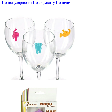
По популярности
По алфавиту
По цене