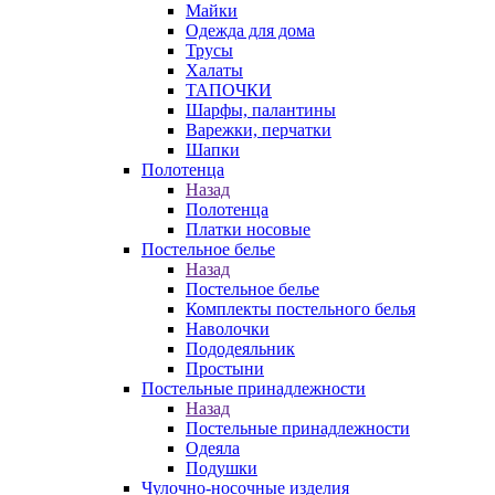
Майки
Одежда для дома
Трусы
Халаты
ТАПОЧКИ
Шарфы, палантины
Варежки, перчатки
Шапки
Полотенца
Назад
Полотенца
Платки носовые
Постельное белье
Назад
Постельное белье
Комплекты постельного белья
Наволочки
Пододеяльник
Простыни
Постельные принадлежности
Назад
Постельные принадлежности
Одеяла
Подушки
Чулочно-носочные изделия