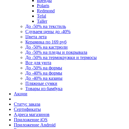
Бренды
Polaris
Redmond
Tefal
Taller
До -50% на текстиль
Сдуваем цены до -40%
Цвета лета
Керамика по 169 руб
До -50% на кастрюли
До -50% на пледы и покрывала
До -50% на термокружки и термосы
Все для уюта
До -50% на формы
До -40% на формы
До -40% на казаны
Пляжные сумки
Товары из бамбука
Акции
Статус заказа
Сертификаты
Адреса магазинов
Приложение iOS
Приложение Android