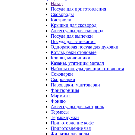
Назад
Посуда для приготовления
Сковороды
Кастрюли
Крышки для сковород
Аксессуары для сковород
Посуда для выпечки
Посуда для запекания
Одноразовая посуда для духовки
Котлы, баки столовые
Ковши, молочники
Казаны, утятницы металл
Наборы посуды для приготовления
Соковарки
Скороварки
Пароварки, мантоварки
Фритюрницы
Мармиты
Фондю
Аксессуары для кастрюль
Термосы
Термокружки
Приготовление кофе
Приготовление чая
Фильтры для воды