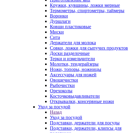
Кружки, кувшины, ложки мерные
Термометры, спиртометры, таймеры
Воронки
Дуршлаги
Ковши пластиковые
Миски
Сита
Держатели для молока
Совки, ложки для сыпучих продуктов
Доски разделочные
Терки и измельчители
Молотки, тендерайзеры
Ножи, топоры, ножницы
Аксессуары для ножей
Овощечистки
Рыбочистки
Орехоколы
Косточковыдавливатели
Открывалки, консервные ножи
Уход за посудой
Назад
Уход за посудой
Подставки, держатели для посуды
Подставки, держатели, клипсы для