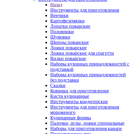
Назад
Инструменты для приготовления
Венчики
Картофелемялки
Лопатки поварские
Половники
Шумовки
Щипцы поварские
Ложки поварские
Ложки поварские для спагетти
Вилки поварские
Наборы кухонных принадлежностей с
подставкой
Наборы кухонных принадлежностей
без подставки
Скалки
Коврики для приготовления
Кисти кулинарные
Инструменты кондитерские
Инструменты для приготовления
мороженого
Кулинарные формы
Палочки, иглы, ложки специальные
Наборы для приготовления канапе
Приготовление яиц