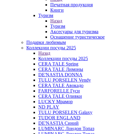
Печатная продукция
Книги
Туризм
Назад
Туризм
Аксесуары для туризма
Оснащение туристическое
Подарки любимым
Коллекции посуды 2025
Назад
Коллекции посуды 2025
CERA TALE Spring
CERA TALE Лимоны
DE'NASTIA DONNA
TULU PORSELEN Vendy
CERA TALE Авокадо
FARFORELLE Гуси
CERA TALE Оливки
LUCKY Мрамор
ND PLAY
TULU PORSELEN Galaxy
TUDOR ENGLAND
DE'NASTIA Синий
LUMINARC Лондон Топаз
LUMINARC Лондон Топаз