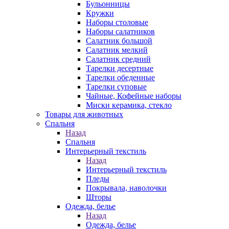
Бульонницы
Кружки
Наборы столовые
Наборы салатников
Салатник большой
Салатник мелкий
Салатник средний
Тарелки десертные
Тарелки обеденные
Тарелки суповые
Чайные, Кофейные наборы
Миски керамика, стекло
Товары для животных
Спальня
Назад
Спальня
Интерьерный текстиль
Назад
Интерьерный текстиль
Пледы
Покрывала, наволочки
Шторы
Одежда, белье
Назад
Одежда, белье