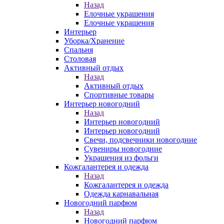
Назад
Елочные украшения
Елочные украшения
Интерьер
Уборка/Хранение
Спальня
Столовая
Активный отдых
Назад
Активный отдых
Спортивные товары
Интерьер новогодний
Назад
Интерьер новогодний
Интерьер новогодний
Свечи, подсвечники новогодние
Сувениры новогодние
Украшения из фольги
Кожгалантерея и одежда
Назад
Кожгалантерея и одежда
Одежда карнавальная
Новогодний парфюм
Назад
Новогодний парфюм