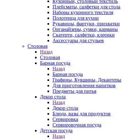
Кухонный, столовый текстиль
Плейсматы, салфетки для стола
Наборы кухонного текстиля
Полотенца для кухни
Рукавицы, фартуки, прихватки
Органайзеры, сумки, карманы
Скатерти, салфетки, клеенки
Аксессуары для стульев
Столовая
Назад
Столовая
Барная посуда
Назад
Барная посуда
Графины, Кувшины, Декантеры
Для приготовления напитков
Предметы для питья
Декор стола
Назад
Декор стола
Блюда, вазы для продуктов
Сервировка
Сервировочная посуда
Детская посуда
Назад