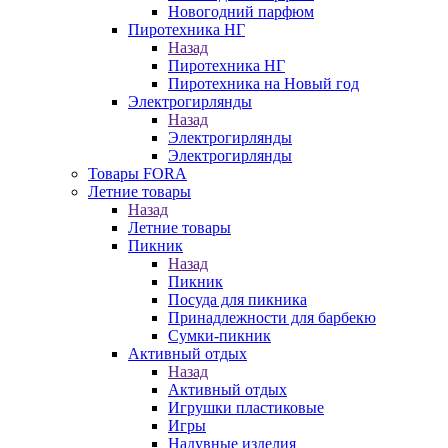
Новогодний парфюм
Пиротехника НГ
Назад
Пиротехника НГ
Пиротехника на Новый год
Электрогирлянды
Назад
Электрогирлянды
Электрогирлянды
Товары FORA
Летние товары
Назад
Летние товары
Пикник
Назад
Пикник
Посуда для пикника
Принадлежности для барбекю
Сумки-пикник
Активный отдых
Назад
Активный отдых
Игрушки пластиковые
Игры
Надувные изделия