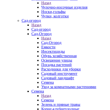
Назад
Чулочно-носочные изделия
Носки,гольфы
Чулки, колготки
Сад-огород
Назад
Сад-огород
Сад-Огород
Назад
Сад-Огород
Емкости
Инсектициды
Обувь хозяйственная
Освещение улицы
Посадка растений
Расходники для уборки
Садовый инструмент
Садовый ландшафт
Семена
Уход за комнатными растениями
Семена
Назад
Семена
Зелень и пряные травы
Корне-клубнеплодные