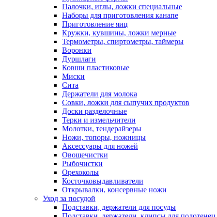
Палочки, иглы, ложки специальные
Наборы для приготовления канапе
Приготовление яиц
Кружки, кувшины, ложки мерные
Термометры, спиртометры, таймеры
Воронки
Дуршлаги
Ковши пластиковые
Миски
Сита
Держатели для молока
Совки, ложки для сыпучих продуктов
Доски разделочные
Терки и измельчители
Молотки, тендерайзеры
Ножи, топоры, ножницы
Аксессуары для ножей
Овощечистки
Рыбочистки
Орехоколы
Косточковыдавливатели
Открывалки, консервные ножи
Уход за посудой
Подставки, держатели для посуды
Подставки, держатели, клипсы для полотенец