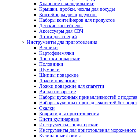
Хранение в холодильнике
Крышки, пробки, чехлы для посуды
Контейнеры для продуктов
Наборы контейнеров для продуктов
Детские контейнеры
Аксессуары для СВЧ
Лотки для специй
Инструменты для приготовления
Венчики
Картофелемялки
Лопатки поварские
Половники
Шумовки
Щипцы поварские
Ложки поварские
Ложки поварские для спагетти
Вилки поварские
Наборы кухонных принадлежностей с подста
Наборы кухонных принадлежностей без подс
Скалки
Коврики для приготовления
Кисти кулинарные
Инструменты кондитерские
Инструменты для приготовления мороженого
Кулинарные формы