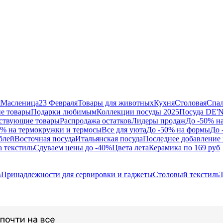
я
Масленица
23 Февраля
Товары для животных
Кухня
Столовая
Спа
е товары
Подарки любимым
Коллекции посуды 2025
Посуда DE'
ствующие товары
Распродажа остатков
Лидеры продаж
До -50% н
0% на термокружки и термосы
Все для уюта
До -50% на формы
До 
блей
Восточная посуда
Итальянская посуда
Последнее добавление 
а текстиль
Сдуваем цены до -40%
Цвета лета
Керамика по 169 руб
в
Принадлежности для сервировки и гаджеты
Столовый текстиль