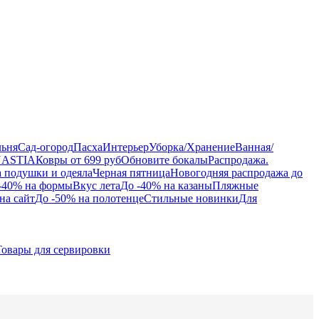
льня
Сад-огород
Пасха
Интерьер
Уборка/Хранение
Ванная/
NASTIA
Ковры от 699 руб
Обновите бокалы
Распродажа.
а подушки и одеяла
Черная пятница
Новогодняя распродажа до
-40% на формы
Вкус лета
До -40% на казаны
Пляжные
на сайт
До -50% на полотенце
Стильные новинки
Для
Товары для сервировки