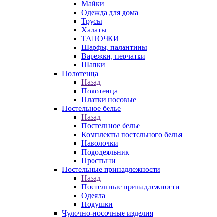
Майки
Одежда для дома
Трусы
Халаты
ТАПОЧКИ
Шарфы, палантины
Варежки, перчатки
Шапки
Полотенца
Назад
Полотенца
Платки носовые
Постельное белье
Назад
Постельное белье
Комплекты постельного белья
Наволочки
Пододеяльник
Простыни
Постельные принадлежности
Назад
Постельные принадлежности
Одеяла
Подушки
Чулочно-носочные изделия