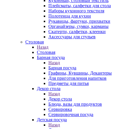
Кухонный, столовый текстиль
Плейсматы, салфетки для стола
Наборы кухонного текстиля
Полотенца для кухни
Рукавицы, фартуки, прихватки
Органайзеры, сумки, карманы
Скатерти, салфетки, клеенки
Аксессуары для стульев
Столовая
Назад
Столовая
Барная посуда
Назад
Барная посуда
Графины, Кувшины, Декантеры
Для приготовления напитков
Предметы для питья
Декор стола
Назад
Декор стола
Блюда, вазы для продуктов
Сервировка
Сервировочная посуда
Детская посуда
Назад