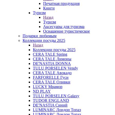
Печатная продукция
Книги
Туризм
Назад
Туризм
Аксесуары для туризма
Оснащение туристическое
Подарки любимым
Коллекции посуды 2025
Назад
Коллекции посуды 2025
CERA TALE Spring
CERA TALE Лимоны
DE'NASTIA DONNA
TULU PORSELEN Vendy
CERA TALE Авокадо
FARFORELLE Гуси
CERA TALE Оливки
LUCKY Мрамор
ND PLAY
TULU PORSELEN Galaxy
TUDOR ENGLAND
DE'NASTIA Синий
LUMINARC Лондон Топаз
LUMINARC Лондон Топаз