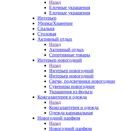
Назад
Елочные украшения
Елочные украшения
Интерьер
Уборка/Хранение
Спальня
Столовая
Активный отдых
Назад
Активный отдых
Спортивные товары
Интерьер новогодний
Назад
Интерьер новогодний
Интерьер новогодний
Свечи, подсвечники новогодние
Сувениры новогодние
Украшения из фольги
Кожгалантерея и одежда
Назад
Кожгалантерея и одежда
Одежда карнавальная
Новогодний парфюм
Назад
Новогодний парфюм