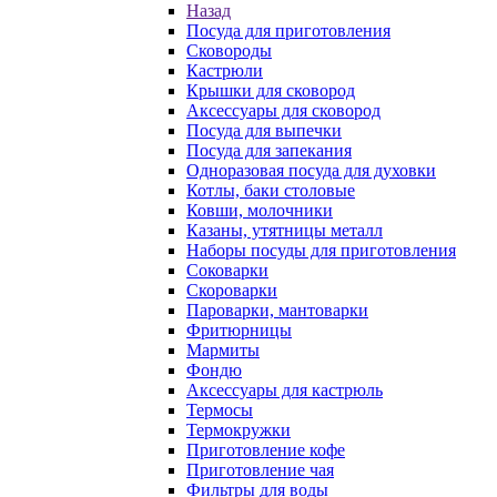
Назад
Посуда для приготовления
Сковороды
Кастрюли
Крышки для сковород
Аксессуары для сковород
Посуда для выпечки
Посуда для запекания
Одноразовая посуда для духовки
Котлы, баки столовые
Ковши, молочники
Казаны, утятницы металл
Наборы посуды для приготовления
Соковарки
Скороварки
Пароварки, мантоварки
Фритюрницы
Мармиты
Фондю
Аксессуары для кастрюль
Термосы
Термокружки
Приготовление кофе
Приготовление чая
Фильтры для воды