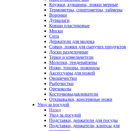
Кружки, кувшины, ложки мерные
Термометры, спиртометры, таймеры
Воронки
Дуршлаги
Ковши пластиковые
Миски
Сита
Держатели для молока
Совки, ложки для сыпучих продуктов
Доски разделочные
Терки и измельчители
Молотки, тендерайзеры
Ножи, топоры, ножницы
Аксессуары для ножей
Овощечистки
Рыбочистки
Орехоколы
Косточковыдавливатели
Открывалки, консервные ножи
Уход за посудой
Назад
Уход за посудой
Подставки, держатели для посуды
Подставки, держатели, клипсы для
полотенец