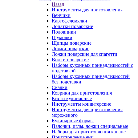
Назад
Инструменты для приготовления
Венчики
Картофелемялки
Лопатки поварские
Половники
Шумовки
Щипцы поварские
Ложки поварские
Ложки поварские для спагетти
Вилки поварские
Наборы кухонных принадлежностей с
подставкой
Наборы кухонных принадлежностей
без подставки
Скалки
Коврики для приготовления
Кисти кулинарные
Инструменты кондитерские
Инструменты для приготовления
мороженого
Кулинарные формы
Палочки, иглы, ложки специальные
Наборы для приготовления канапе
Приготовление яиц