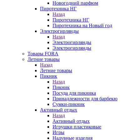
Новогодний парфюм
Пиротехника НГ
Назад
Пиротехника НГ
Пиротехника на Новый год
Электрогирлянды
Назад
Электрогирлянды
Электрогирлянды
Товары FORA
Летние товары
Назад
Летние товары
Пикник
Назад
Пикник
Посуда для пикника
Принадлежности для барбекю
Сумки-пикник
Активный отдых
Назад
Активный отдых
Игрушки пластиковые
Игры
Надувные изделия