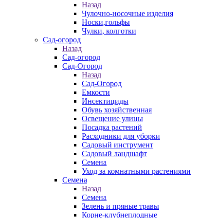
Назад
Чулочно-носочные изделия
Носки,гольфы
Чулки, колготки
Сад-огород
Назад
Сад-огород
Сад-Огород
Назад
Сад-Огород
Емкости
Инсектициды
Обувь хозяйственная
Освещение улицы
Посадка растений
Расходники для уборки
Садовый инструмент
Садовый ландшафт
Семена
Уход за комнатными растениями
Семена
Назад
Семена
Зелень и пряные травы
Корне-клубнеплодные