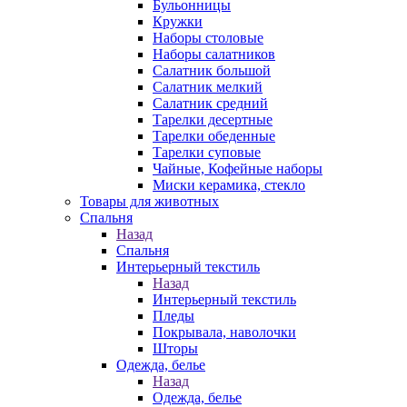
Бульонницы
Кружки
Наборы столовые
Наборы салатников
Салатник большой
Салатник мелкий
Салатник средний
Тарелки десертные
Тарелки обеденные
Тарелки суповые
Чайные, Кофейные наборы
Миски керамика, стекло
Товары для животных
Спальня
Назад
Спальня
Интерьерный текстиль
Назад
Интерьерный текстиль
Пледы
Покрывала, наволочки
Шторы
Одежда, белье
Назад
Одежда, белье