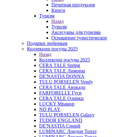
Печатная продукция
Книги
Туризм
Назад
Туризм
Аксесуары для туризма
Оснащение туристическое
Подарки любимым
Коллекции посуды 2025
Назад
Коллекции посуды 2025
CERA TALE Spring
CERA TALE Лимоны
DE'NASTIA DONNA
TULU PORSELEN Vendy
CERA TALE Авокадо
FARFORELLE Гуси
CERA TALE Оливки
LUCKY Мрамор
ND PLAY
TULU PORSELEN Galaxy
TUDOR ENGLAND
DE'NASTIA Синий
LUMINARC Лондон Топаз
LUMINARC Лондон Топаз