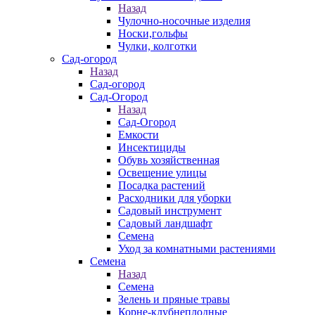
Назад
Чулочно-носочные изделия
Носки,гольфы
Чулки, колготки
Сад-огород
Назад
Сад-огород
Сад-Огород
Назад
Сад-Огород
Емкости
Инсектициды
Обувь хозяйственная
Освещение улицы
Посадка растений
Расходники для уборки
Садовый инструмент
Садовый ландшафт
Семена
Уход за комнатными растениями
Семена
Назад
Семена
Зелень и пряные травы
Корне-клубнеплодные