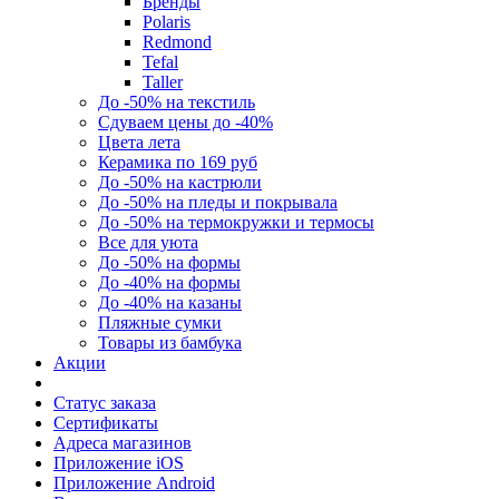
Бренды
Polaris
Redmond
Tefal
Taller
До -50% на текстиль
Сдуваем цены до -40%
Цвета лета
Керамика по 169 руб
До -50% на кастрюли
До -50% на пледы и покрывала
До -50% на термокружки и термосы
Все для уюта
До -50% на формы
До -40% на формы
До -40% на казаны
Пляжные сумки
Товары из бамбука
Акции
Статус заказа
Сертификаты
Адреса магазинов
Приложение iOS
Приложение Android