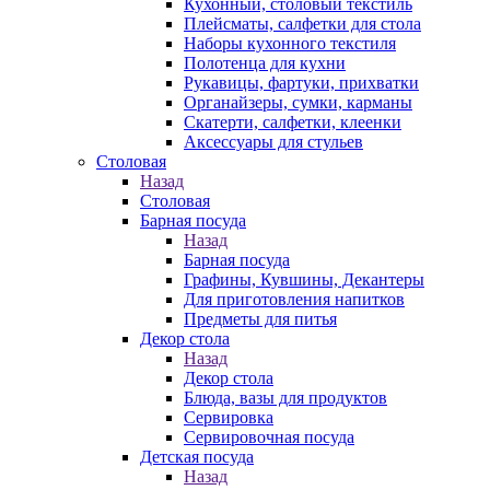
Кухонный, столовый текстиль
Плейсматы, салфетки для стола
Наборы кухонного текстиля
Полотенца для кухни
Рукавицы, фартуки, прихватки
Органайзеры, сумки, карманы
Скатерти, салфетки, клеенки
Аксессуары для стульев
Столовая
Назад
Столовая
Барная посуда
Назад
Барная посуда
Графины, Кувшины, Декантеры
Для приготовления напитков
Предметы для питья
Декор стола
Назад
Декор стола
Блюда, вазы для продуктов
Сервировка
Сервировочная посуда
Детская посуда
Назад