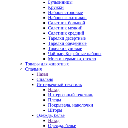
Бульонницы
Кружки
Наборы столовые
Наборы салатников
Салатник большой
Салатник мелкий
Салатник средний
Тарелки десертные
Тарелки обеденные
Тарелки суповые
Чайные, Кофейные наборы
Миски керамика, стекло
Товары для животных
Спальня
Назад
Спальня
Интерьерный текстиль
Назад
Интерьерный текстиль
Пледы
Покрывала, наволочки
Шторы
Одежда, белье
Назад
Одежда, белье