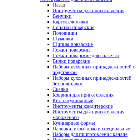
Назад
Инструменты для приготовления
Венчики
Картофелемялки
Лопатки поварские
Половники
Шумовки
Щипцы поварские
Ложки поварские
Ложки поварские для спагетти
Вилки поварские
Наборы кухонных принадлежностей с
подставкой
Наборы кухонных принадлежностей
без подставки
Скалки
Коврики для приготовления
Кисти кулинарные
Инструменты кондитерские
Инструменты для приготовления
мороженого
Кулинарные формы
Палочки, иглы, ложки специальные
Наборы для приготовления канапе
Приготовление яиц