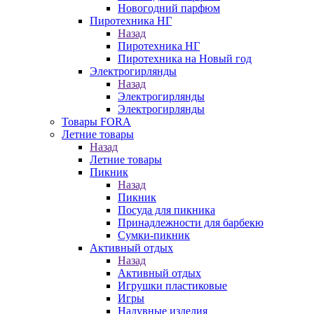
Новогодний парфюм
Пиротехника НГ
Назад
Пиротехника НГ
Пиротехника на Новый год
Электрогирлянды
Назад
Электрогирлянды
Электрогирлянды
Товары FORA
Летние товары
Назад
Летние товары
Пикник
Назад
Пикник
Посуда для пикника
Принадлежности для барбекю
Сумки-пикник
Активный отдых
Назад
Активный отдых
Игрушки пластиковые
Игры
Надувные изделия