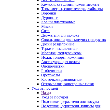
Кружки, кувшины, ложки мерные
Термометры, спиртометры, таймеры
Воронки
Дуршлаги
Ковши пластиковые
Миски
Сита
Держатели для молока
Совки, ложки для сыпучих продуктов
Доски разделочные
Терки и измельчители
Молотки, тендерайзеры
Ножи, топоры, ножницы
Аксессуары для ножей
Овощечистки
Рыбочистки
Орехоколы
Косточковыдавливатели
Открывалки, консервные ножи
Уход за посудой
Назад
Уход за посудой
Подставки, держатели для посуды
Подставки, держатели, клипсы для