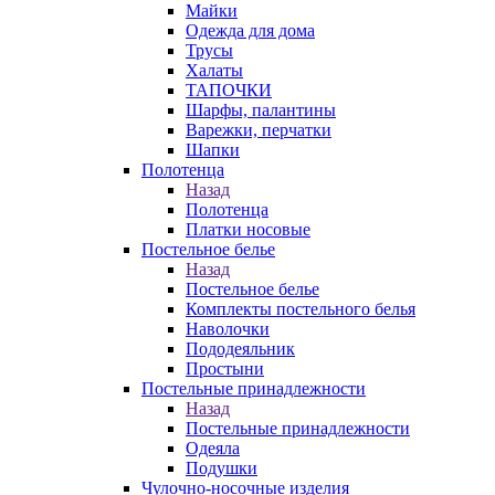
Майки
Одежда для дома
Трусы
Халаты
ТАПОЧКИ
Шарфы, палантины
Варежки, перчатки
Шапки
Полотенца
Назад
Полотенца
Платки носовые
Постельное белье
Назад
Постельное белье
Комплекты постельного белья
Наволочки
Пододеяльник
Простыни
Постельные принадлежности
Назад
Постельные принадлежности
Одеяла
Подушки
Чулочно-носочные изделия