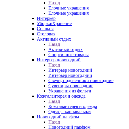
Назад
Елочные украшения
Елочные украшения
Интерьер
Уборка/Хранение
Спальня
Столовая
Активный отдых
Назад
Активный отдых
Спортивные товары
Интерьер новогодний
Назад
Интерьер новогодний
Интерьер новогодний
Свечи, подсвечники новогодние
Сувениры новогодние
Украшения из фольги
Кожгалантерея и одежда
Назад
Кожгалантерея и одежда
Одежда карнавальная
Новогодний парфюм
Назад
Новогодний парфюм