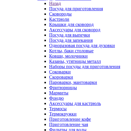
Назад
Посуда для приготовления
Сковороды
Кастрюли
Крышки для сковород
Аксессуары для сковород
Посуда для выпечки
Посуда для запекания
Одноразовая посуда для духовки
Котлы, баки столовые
Ковши, молочники
Казаны, утятницы металл
Наборы посуды для приготовления
Соковарки
Скороварки
Пароварки, мантоварки
Фритюрницы
Мармиты
Фондю
Аксессуары для кастрюль
Термосы
Термокружки
Приготовление кофе
Приготовление чая
Фильтры для воды