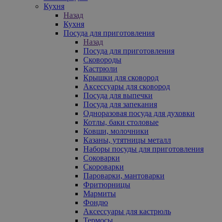
Кухня
Назад
Кухня
Посуда для приготовления
Назад
Посуда для приготовления
Сковороды
Кастрюли
Крышки для сковород
Аксессуары для сковород
Посуда для выпечки
Посуда для запекания
Одноразовая посуда для духовки
Котлы, баки столовые
Ковши, молочники
Казаны, утятницы металл
Наборы посуды для приготовления
Соковарки
Скороварки
Пароварки, мантоварки
Фритюрницы
Мармиты
Фондю
Аксессуары для кастрюль
Термосы