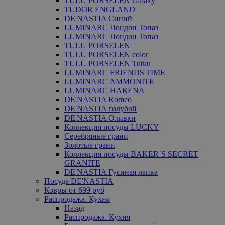
TULU PORSELEN Galaxy
TUDOR ENGLAND
DE'NASTIA Синий
LUMINARC Лондон Топаз
LUMINARC Лондон Топаз
TULU PORSELEN
TULU PORSELEN color
TULU PORSELEN Tutku
LUMINARC FRIENDS'TIME
LUMINARC AMMONITE
LUMINARC HARENA
DE'NASTIA Romeo
DE'NASTIA голубой
DE'NASTIA Оливки
Коллекция посуды LUCKY
Серебряные грани
Золотые грани
Коллекция посуды BAKER`S SECRET
GRANITE
DE'NASTIA Гусиная лапка
Посуда DE'NASTIA
Ковры от 699 руб
Распродажа. Кухня
Назад
Распродажа. Кухня