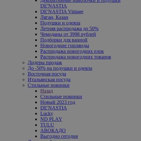
Декоративные наволочки и подушки
DE'NASTIA
DE'NASTIA Vintage
Ляган, Казан
Подушки и одеяла
Летняя распродажа до 50%
Чемоданы от 3998 рублей
Подборки для ванной
Новогодние гирлянды
Распродажа новогодних елок
Распродажа новогодних товаров
Лидеры продаж
До -50% на подушки и одеяла
Восточная посуда
Итальянская посуда
Стильные новинки
Назад
Стильные новинки
Новый 2023 год
DE'NASTIA
Lucky
ND PLAY
TULU
АВОКАДО
Выгодно сегодня