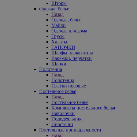
Шторы
Одежда, белье
Назад
Одежда, белье
Майки
Одежда для дома
Трусы
Халаты
ТАПОЧКИ
Шарфы, палантины
Варежки, перчатки
Шапки
Полотенца
Назад
Полотенца
Платки носовые
Постельное белье
Назад
Постельное белье
Комплекты постельного белья
Наволочки
Пододеяльник
Простыни
Постельные принадлежности
Назад