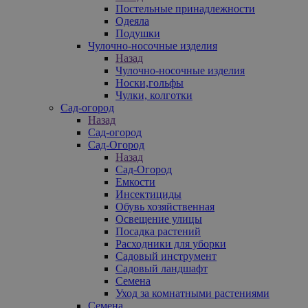
Постельные принадлежности
Одеяла
Подушки
Чулочно-носочные изделия
Назад
Чулочно-носочные изделия
Носки,гольфы
Чулки, колготки
Сад-огород
Назад
Сад-огород
Сад-Огород
Назад
Сад-Огород
Емкости
Инсектициды
Обувь хозяйственная
Освещение улицы
Посадка растений
Расходники для уборки
Садовый инструмент
Садовый ландшафт
Семена
Уход за комнатными растениями
Семена