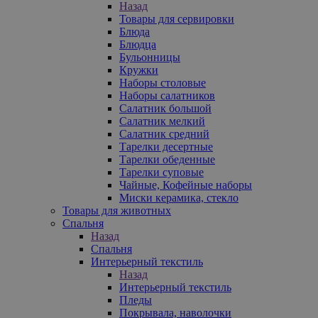
Назад
Товары для сервировки
Блюда
Блюдца
Бульонницы
Кружки
Наборы столовые
Наборы салатников
Салатник большой
Салатник мелкий
Салатник средний
Тарелки десертные
Тарелки обеденные
Тарелки суповые
Чайные, Кофейные наборы
Миски керамика, стекло
Товары для животных
Спальня
Назад
Спальня
Интерьерный текстиль
Назад
Интерьерный текстиль
Пледы
Покрывала, наволочки