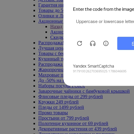
Гарантия низкой цены
Товары до 500 руб
Оливки и Лимоны
Акционные товары
Назад
Акционные товары
Скидка 20% по промокоду
Распродажа! Ульяновск до -70%
Лучшая цена
Товары с бесплатной доставкой
Кухонный текстиль
Распродажа до -50%
Жаропрочная посуда
Махровые полотенца
До -50% на ковры
Наборы посуды FORA
Заварочные чайники с бамбуковой крышкой
Флисовые пледы от 299 рублей
Кружки 249 рублей
Пледы от 1499 рублей
Промо товары
Простыни от 799 рублей
Полотенце кухонное от 69 рублей
Декоративные растения от 439 рублей