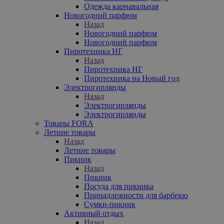
Одежда карнавальная
Новогодний парфюм
Назад
Новогодний парфюм
Новогодний парфюм
Пиротехника НГ
Назад
Пиротехника НГ
Пиротехника на Новый год
Электрогирлянды
Назад
Электрогирлянды
Электрогирлянды
Товары FORA
Летние товары
Назад
Летние товары
Пикник
Назад
Пикник
Посуда для пикника
Принадлежности для барбекю
Сумки-пикник
Активный отдых
Назад