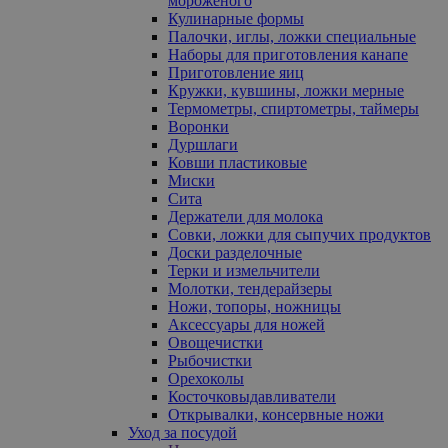
мороженого
Кулинарные формы
Палочки, иглы, ложки специальные
Наборы для приготовления канапе
Приготовление яиц
Кружки, кувшины, ложки мерные
Термометры, спиртометры, таймеры
Воронки
Дуршлаги
Ковши пластиковые
Миски
Сита
Держатели для молока
Совки, ложки для сыпучих продуктов
Доски разделочные
Терки и измельчители
Молотки, тендерайзеры
Ножи, топоры, ножницы
Аксессуары для ножей
Овощечистки
Рыбочистки
Орехоколы
Косточковыдавливатели
Открывалки, консервные ножи
Уход за посудой