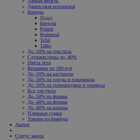
Дачная мебель
Джинсовая коллекция
Бренды
Назад
Бренды
Polaris
Redmond
Tefal
Taller
До -50% на текстиль
Сдуваем цены до -40%
Цвета лета
Керамика по 169 руб
До -50% на кастрюли
До -50% на пледы и покрывала
До -50% на термокружки и термосы
Все для уюта
До -50% на формы
До -40% на формы
До -40% на казаны
Пляжные сумки
Товары из бамбука
Акции
Статус заказа