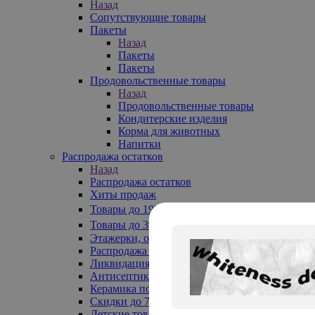
Назад
Сопутствующие товары
Пакеты
Назад
Пакеты
Пакеты
Продовольственные товары
Назад
Продовольственные товары
Кондитерские изделия
Корма для животных
Напитки
Распродажа остатков
Назад
Распродажа остатков
Хиты продаж
Товары до 199₽
Товары до 399₽
Этажерки, обувницы
Распродажа текстиля до -50%
Ликвидация до -70%
Антисептики
Керамика по 129 руб
Скидки до 70%
Детские товары