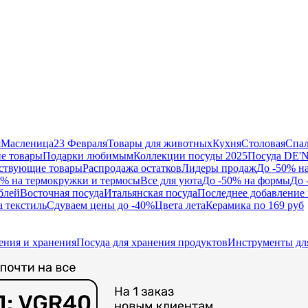
я
Масленица
23 Февраля
Товары для животных
Кухня
Столовая
Спа
е товары
Подарки любимым
Коллекции посуды 2025
Посуда DE'
ствующие товары
Распродажа остатков
Лидеры продаж
До -50% н
0% на термокружки и термосы
Все для уюта
До -50% на формы
До 
блей
Восточная посуда
Итальянская посуда
Последнее добавление 
а текстиль
Сдуваем цены до -40%
Цвета лета
Керамика по 169 руб
ения и хранения
Посуда для хранения продуктов
Инструменты дл