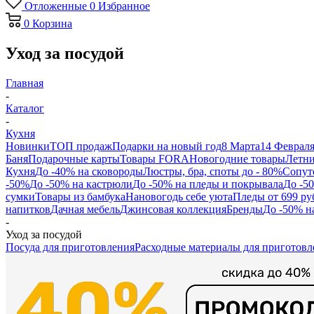
Отложенные
0
Избранное
0
Корзина
Уход за посудой
Главная
-
Каталог
-
Кухня
Новинки
ТОП продаж
Подарки на новый год
8 Марта
14 Феврал
Баня
Подарочные карты
Товары FORA
Новогодние товары
Летни
Кухня
До -40% на сковороды
Люстры, бра, споты до - 80%
Сопут
-50%
До -50% на кастрюли
До -50% на пледы и покрывала
До -5
сумки
Товары из бамбука
Нановогодь себе уюта
Пледы от 699 ру
напитков
Дачная мебель
Джинсовая коллекция
Бренды
До -50% н
-
Уход за посудой
Посуда для приготовления
Расходные материалы для приготовл