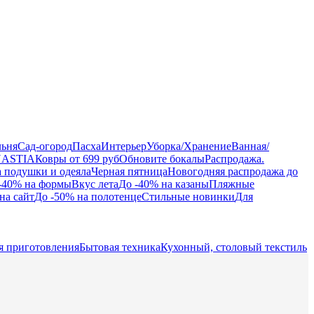
льня
Сад-огород
Пасха
Интерьер
Уборка/Хранение
Ванная/
NASTIA
Ковры от 699 руб
Обновите бокалы
Распродажа.
а подушки и одеяла
Черная пятница
Новогодняя распродажа до
-40% на формы
Вкус лета
До -40% на казаны
Пляжные
на сайт
До -50% на полотенце
Стильные новинки
Для
я приготовления
Бытовая техника
Кухонный, столовый текстиль