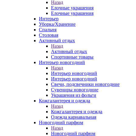
Назад
Елочные украшения
Елочные украшения
Интерьер
Уборка/Хранение
Спальня
Столовая
Активный отдых
Назад
Активный отдых
Спортивные товары
Интерьер новогодний
Назад
Интерьер новогодний
Интерьер новогодний
Свечи, подсвечники новогодние
Сувениры новогодние
Украшения из фольги
Кожгалантерея и одежда
Назад
Кожгалантерея и одежда
Одежда карнавальная
Новогодний парфюм
Назад
Новогодний парфюм