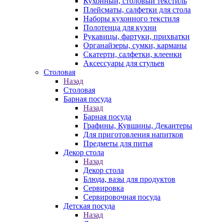
Кухонный, столовый текстиль
Плейсматы, салфетки для стола
Наборы кухонного текстиля
Полотенца для кухни
Рукавицы, фартуки, прихватки
Органайзеры, сумки, карманы
Скатерти, салфетки, клеенки
Аксессуары для стульев
Столовая
Назад
Столовая
Барная посуда
Назад
Барная посуда
Графины, Кувшины, Декантеры
Для приготовления напитков
Предметы для питья
Декор стола
Назад
Декор стола
Блюда, вазы для продуктов
Сервировка
Сервировочная посуда
Детская посуда
Назад