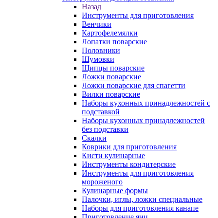
Назад
Инструменты для приготовления
Венчики
Картофелемялки
Лопатки поварские
Половники
Шумовки
Щипцы поварские
Ложки поварские
Ложки поварские для спагетти
Вилки поварские
Наборы кухонных принадлежностей с
подставкой
Наборы кухонных принадлежностей
без подставки
Скалки
Коврики для приготовления
Кисти кулинарные
Инструменты кондитерские
Инструменты для приготовления
мороженого
Кулинарные формы
Палочки, иглы, ложки специальные
Наборы для приготовления канапе
Приготовление яиц