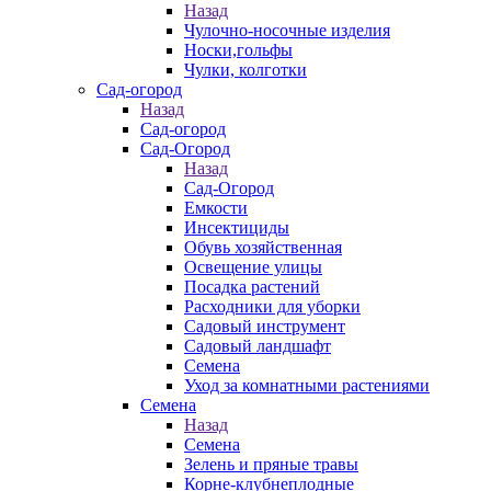
Назад
Чулочно-носочные изделия
Носки,гольфы
Чулки, колготки
Сад-огород
Назад
Сад-огород
Сад-Огород
Назад
Сад-Огород
Емкости
Инсектициды
Обувь хозяйственная
Освещение улицы
Посадка растений
Расходники для уборки
Садовый инструмент
Садовый ландшафт
Семена
Уход за комнатными растениями
Семена
Назад
Семена
Зелень и пряные травы
Корне-клубнеплодные