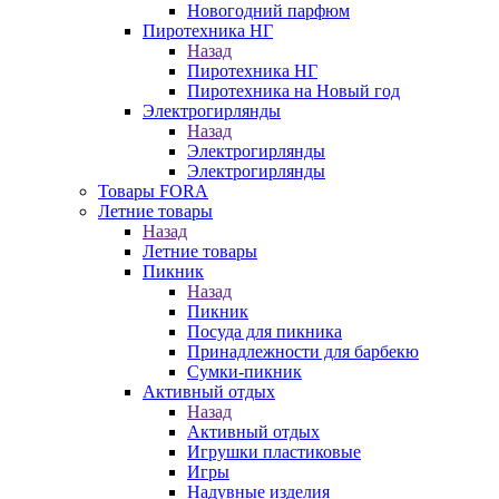
Новогодний парфюм
Пиротехника НГ
Назад
Пиротехника НГ
Пиротехника на Новый год
Электрогирлянды
Назад
Электрогирлянды
Электрогирлянды
Товары FORA
Летние товары
Назад
Летние товары
Пикник
Назад
Пикник
Посуда для пикника
Принадлежности для барбекю
Сумки-пикник
Активный отдых
Назад
Активный отдых
Игрушки пластиковые
Игры
Надувные изделия