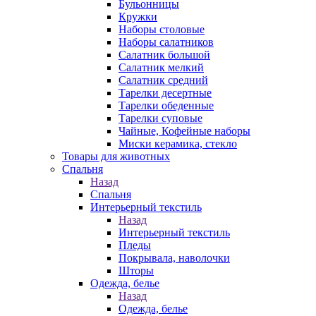
Бульонницы
Кружки
Наборы столовые
Наборы салатников
Салатник большой
Салатник мелкий
Салатник средний
Тарелки десертные
Тарелки обеденные
Тарелки суповые
Чайные, Кофейные наборы
Миски керамика, стекло
Товары для животных
Спальня
Назад
Спальня
Интерьерный текстиль
Назад
Интерьерный текстиль
Пледы
Покрывала, наволочки
Шторы
Одежда, белье
Назад
Одежда, белье