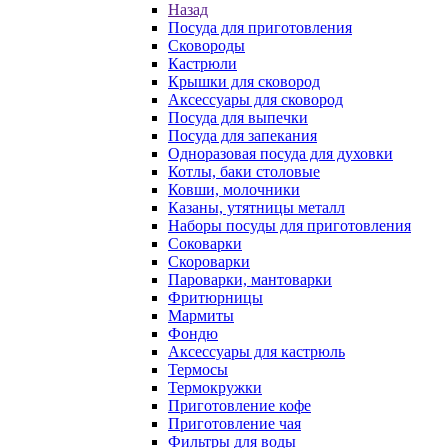
Назад
Посуда для приготовления
Сковороды
Кастрюли
Крышки для сковород
Аксессуары для сковород
Посуда для выпечки
Посуда для запекания
Одноразовая посуда для духовки
Котлы, баки столовые
Ковши, молочники
Казаны, утятницы металл
Наборы посуды для приготовления
Соковарки
Скороварки
Пароварки, мантоварки
Фритюрницы
Мармиты
Фондю
Аксессуары для кастрюль
Термосы
Термокружки
Приготовление кофе
Приготовление чая
Фильтры для воды