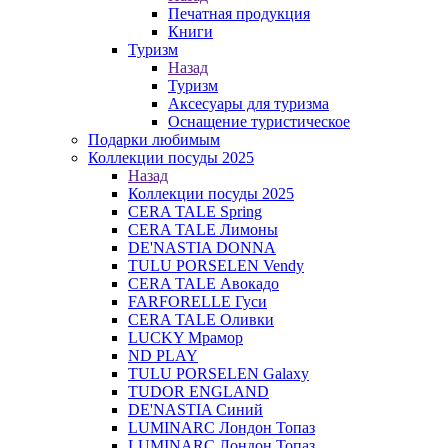
Печатная продукция
Книги
Туризм
Назад
Туризм
Аксесуары для туризма
Оснащение туристическое
Подарки любимым
Коллекции посуды 2025
Назад
Коллекции посуды 2025
CERA TALE Spring
CERA TALE Лимоны
DE'NASTIA DONNA
TULU PORSELEN Vendy
CERA TALE Авокадо
FARFORELLE Гуси
CERA TALE Оливки
LUCKY Мрамор
ND PLAY
TULU PORSELEN Galaxy
TUDOR ENGLAND
DE'NASTIA Синий
LUMINARC Лондон Топаз
LUMINARC Лондон Топаз