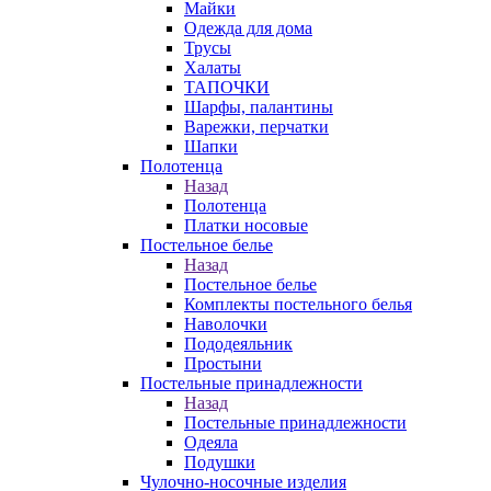
Майки
Одежда для дома
Трусы
Халаты
ТАПОЧКИ
Шарфы, палантины
Варежки, перчатки
Шапки
Полотенца
Назад
Полотенца
Платки носовые
Постельное белье
Назад
Постельное белье
Комплекты постельного белья
Наволочки
Пододеяльник
Простыни
Постельные принадлежности
Назад
Постельные принадлежности
Одеяла
Подушки
Чулочно-носочные изделия