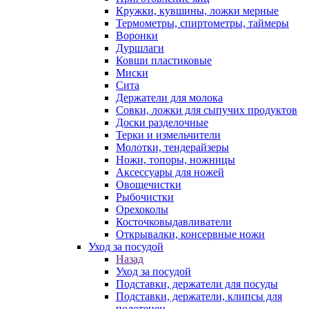
Кружки, кувшины, ложки мерные
Термометры, спиртометры, таймеры
Воронки
Дуршлаги
Ковши пластиковые
Миски
Сита
Держатели для молока
Совки, ложки для сыпучих продуктов
Доски разделочные
Терки и измельчители
Молотки, тендерайзеры
Ножи, топоры, ножницы
Аксессуары для ножей
Овощечистки
Рыбочистки
Орехоколы
Косточковыдавливатели
Открывалки, консервные ножи
Уход за посудой
Назад
Уход за посудой
Подставки, держатели для посуды
Подставки, держатели, клипсы для
полотенец