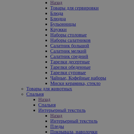
Назад
Товары для сервировки
Блюда
Блюдца
Бульонницы
Кружки
Наборы столовые
Наборы салатников
Салатник большой
Салатник мелкий
Салатник средний
Тарелки десертные
Тарелки обеденные
Тарелки суповые
Чайные, Кофейные наборы
Миски керамика, стекло
Товары для животных
Спальня
Назад
Спальня
Интерьерный текстиль
Назад
Интерьерный текстиль
Пледы
Покрывала, наволочки