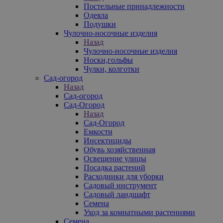
Постельные принадлежности
Одеяла
Подушки
Чулочно-носочные изделия
Назад
Чулочно-носочные изделия
Носки,гольфы
Чулки, колготки
Сад-огород
Назад
Сад-огород
Сад-Огород
Назад
Сад-Огород
Емкости
Инсектициды
Обувь хозяйственная
Освещение улицы
Посадка растений
Расходники для уборки
Садовый инструмент
Садовый ландшафт
Семена
Уход за комнатными растениями
Семена