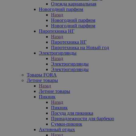
Одежда карнавальная
Новогодний парфюм
Назад
Новогодний парфюм
Новогодний парфюм
Пиротехника НГ
Назад
Пиротехника НГ
Пиротехника на Новый год
Электрогирлянды
Назад
Электрогирлянды
Электрогирлянды
Товары FORA
Летние товары
Назад
Летние товары
Пикник
Назад
Пикник
Посуда для пикника
Принадлежности для барбекю
Сумки-пикник
Активный отдых
Назад