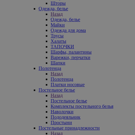
Шторы
Одежда, белье
Назад
Одежда, белье
Майки
Одежда для дома
Трусы
Халаты
ТАПОЧКИ
Шарфы, палантины
Варежки, перчатки
Шапки
Полотенца
Назад
Полотенца
Платки носовые
Постельное белье
Назад
Постельное белье
Комплекты постельного белья
Наволочки
Пододеяльник
Простыни
Постельные принадлежности
Назад