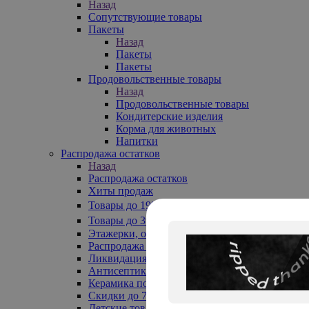
Назад
Сопутствующие товары
Пакеты
Назад
Пакеты
Пакеты
Продовольственные товары
Назад
Продовольственные товары
Кондитерские изделия
Корма для животных
Напитки
Распродажа остатков
Назад
Распродажа остатков
Хиты продаж
Товары до 199₽
Товары до 399₽
Этажерки, обувницы
Распродажа текстиля до -50%
Ликвидация до -70%
Антисептики
Керамика по 129 руб
Скидки до 70%
Детские товары