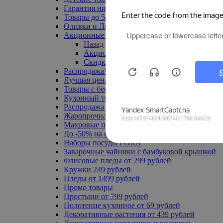
Гарантия низкой цены
Товары до 500 руб
Оливки и Лимоны
Акционные товары
Назад
Акционные товары
Скидка 20% по промокоду
Распродажа! Ульяновск до -70%
Лучшая цена
Товары с бесплатной доставкой
Кухонный текстиль
Распродажа до -50%
Жаропрочная посуда
Махровые полотенца
До -50% на ковры
Наборы посуды FORA
Заварочные чайники с бамбуковой крышкой
Флисовые пледы от 299 рублей
Кружки 249 рублей
Пледы от 1499 рублей
Промо товары
Простыни от 799 рублей
Полотенце кухонное от 69 рублей
Декоративные растения от 439 рублей