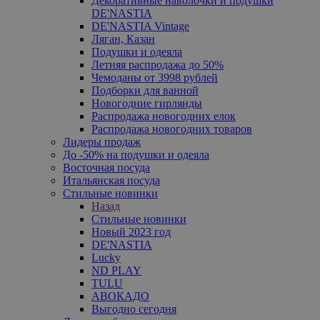
Декоративные наволочки и подушки
DE'NASTIA
DE'NASTIA Vintage
Ляган, Казан
Подушки и одеяла
Летняя распродажа до 50%
Чемоданы от 3998 рублей
Подборки для ванной
Новогодние гирлянды
Распродажа новогодних елок
Распродажа новогодних товаров
Лидеры продаж
До -50% на подушки и одеяла
Восточная посуда
Итальянская посуда
Стильные новинки
Назад
Стильные новинки
Новый 2023 год
DE'NASTIA
Lucky
ND PLAY
TULU
АВОКАДО
Выгодно сегодня