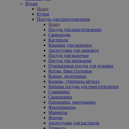
Кухня
Назад
Кухня
Посуда для приготовления
Назад
Посуда для приготовления
Сковороды
Кастрюли
Крышки для сковород
Аксессуары для сковород
Посуда для выпечки
Посуда для запекания
Одноразовая посуда для духовки
Котлы, баки столовые
Ковши, молочники
Казаны, утятницы металл
Наборы посуды для приготовления
Соковарки
Скороварки
Пароварки, мантоварки
Фритюрницы
Мармиты
Фондю
Аксессуары для кастрюль
Термосы