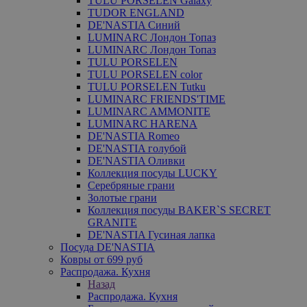
TULU PORSELEN Galaxy
TUDOR ENGLAND
DE'NASTIA Синий
LUMINARC Лондон Топаз
LUMINARC Лондон Топаз
TULU PORSELEN
TULU PORSELEN color
TULU PORSELEN Tutku
LUMINARC FRIENDS'TIME
LUMINARC AMMONITE
LUMINARC HARENA
DE'NASTIA Romeo
DE'NASTIA голубой
DE'NASTIA Оливки
Коллекция посуды LUCKY
Серебряные грани
Золотые грани
Коллекция посуды BAKER`S SECRET
GRANITE
DE'NASTIA Гусиная лапка
Посуда DE'NASTIA
Ковры от 699 руб
Распродажа. Кухня
Назад
Распродажа. Кухня