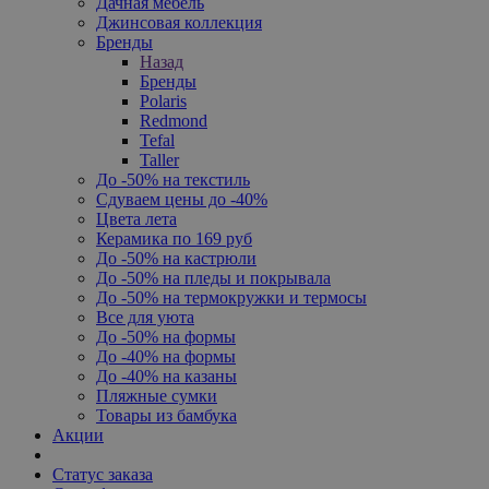
Дачная мебель
Джинсовая коллекция
Бренды
Назад
Бренды
Polaris
Redmond
Tefal
Taller
До -50% на текстиль
Сдуваем цены до -40%
Цвета лета
Керамика по 169 руб
До -50% на кастрюли
До -50% на пледы и покрывала
До -50% на термокружки и термосы
Все для уюта
До -50% на формы
До -40% на формы
До -40% на казаны
Пляжные сумки
Товары из бамбука
Акции
Статус заказа