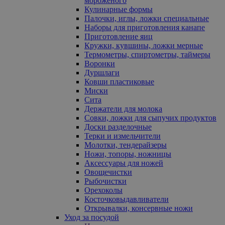
мороженого
Кулинарные формы
Палочки, иглы, ложки специальные
Наборы для приготовления канапе
Приготовление яиц
Кружки, кувшины, ложки мерные
Термометры, спиртометры, таймеры
Воронки
Дуршлаги
Ковши пластиковые
Миски
Сита
Держатели для молока
Совки, ложки для сыпучих продуктов
Доски разделочные
Терки и измельчители
Молотки, тендерайзеры
Ножи, топоры, ножницы
Аксессуары для ножей
Овощечистки
Рыбочистки
Орехоколы
Косточковыдавливатели
Открывалки, консервные ножи
Уход за посудой