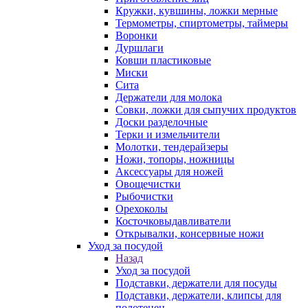
Кружки, кувшины, ложки мерные
Термометры, спиртометры, таймеры
Воронки
Дуршлаги
Ковши пластиковые
Миски
Сита
Держатели для молока
Совки, ложки для сыпучих продуктов
Доски разделочные
Терки и измельчители
Молотки, тендерайзеры
Ножи, топоры, ножницы
Аксессуары для ножей
Овощечистки
Рыбочистки
Орехоколы
Косточковыдавливатели
Открывалки, консервные ножи
Уход за посудой
Назад
Уход за посудой
Подставки, держатели для посуды
Подставки, держатели, клипсы для
полотенец