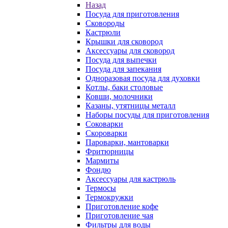
Назад
Посуда для приготовления
Сковороды
Кастрюли
Крышки для сковород
Аксессуары для сковород
Посуда для выпечки
Посуда для запекания
Одноразовая посуда для духовки
Котлы, баки столовые
Ковши, молочники
Казаны, утятницы металл
Наборы посуды для приготовления
Соковарки
Скороварки
Пароварки, мантоварки
Фритюрницы
Мармиты
Фондю
Аксессуары для кастрюль
Термосы
Термокружки
Приготовление кофе
Приготовление чая
Фильтры для воды