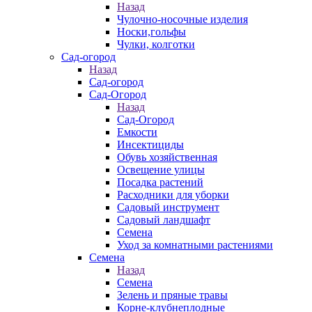
Назад
Чулочно-носочные изделия
Носки,гольфы
Чулки, колготки
Сад-огород
Назад
Сад-огород
Сад-Огород
Назад
Сад-Огород
Емкости
Инсектициды
Обувь хозяйственная
Освещение улицы
Посадка растений
Расходники для уборки
Садовый инструмент
Садовый ландшафт
Семена
Уход за комнатными растениями
Семена
Назад
Семена
Зелень и пряные травы
Корне-клубнеплодные