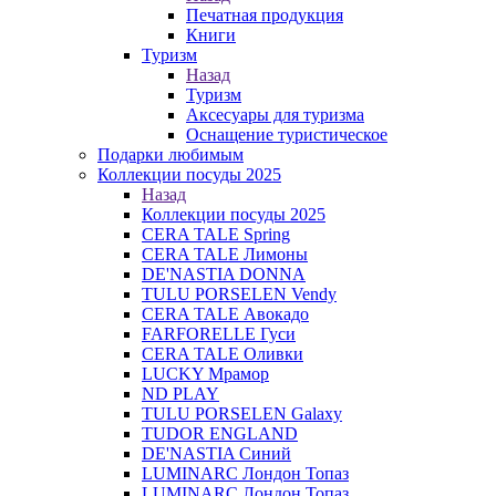
Печатная продукция
Книги
Туризм
Назад
Туризм
Аксесуары для туризма
Оснащение туристическое
Подарки любимым
Коллекции посуды 2025
Назад
Коллекции посуды 2025
CERA TALE Spring
CERA TALE Лимоны
DE'NASTIA DONNA
TULU PORSELEN Vendy
CERA TALE Авокадо
FARFORELLE Гуси
CERA TALE Оливки
LUCKY Мрамор
ND PLAY
TULU PORSELEN Galaxy
TUDOR ENGLAND
DE'NASTIA Синий
LUMINARC Лондон Топаз
LUMINARC Лондон Топаз