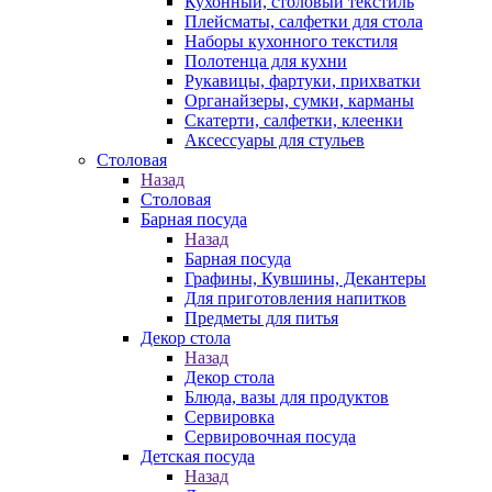
Кухонный, столовый текстиль
Плейсматы, салфетки для стола
Наборы кухонного текстиля
Полотенца для кухни
Рукавицы, фартуки, прихватки
Органайзеры, сумки, карманы
Скатерти, салфетки, клеенки
Аксессуары для стульев
Столовая
Назад
Столовая
Барная посуда
Назад
Барная посуда
Графины, Кувшины, Декантеры
Для приготовления напитков
Предметы для питья
Декор стола
Назад
Декор стола
Блюда, вазы для продуктов
Сервировка
Сервировочная посуда
Детская посуда
Назад