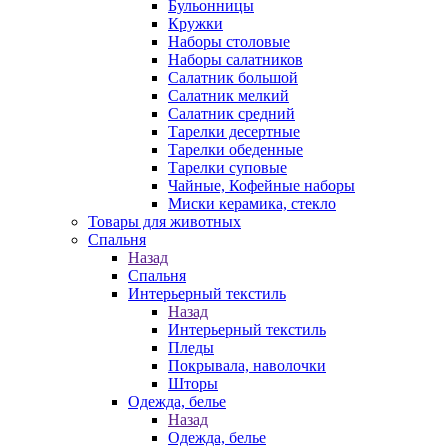
Бульонницы
Кружки
Наборы столовые
Наборы салатников
Салатник большой
Салатник мелкий
Салатник средний
Тарелки десертные
Тарелки обеденные
Тарелки суповые
Чайные, Кофейные наборы
Миски керамика, стекло
Товары для животных
Спальня
Назад
Спальня
Интерьерный текстиль
Назад
Интерьерный текстиль
Пледы
Покрывала, наволочки
Шторы
Одежда, белье
Назад
Одежда, белье