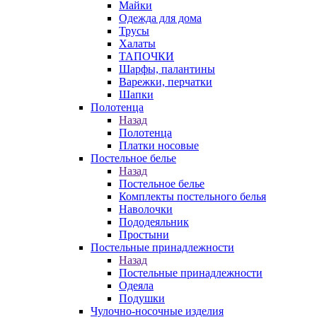
Майки
Одежда для дома
Трусы
Халаты
ТАПОЧКИ
Шарфы, палантины
Варежки, перчатки
Шапки
Полотенца
Назад
Полотенца
Платки носовые
Постельное белье
Назад
Постельное белье
Комплекты постельного белья
Наволочки
Пододеяльник
Простыни
Постельные принадлежности
Назад
Постельные принадлежности
Одеяла
Подушки
Чулочно-носочные изделия