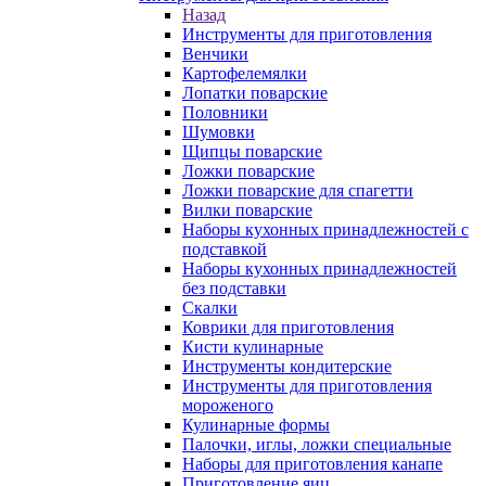
Назад
Инструменты для приготовления
Венчики
Картофелемялки
Лопатки поварские
Половники
Шумовки
Щипцы поварские
Ложки поварские
Ложки поварские для спагетти
Вилки поварские
Наборы кухонных принадлежностей с
подставкой
Наборы кухонных принадлежностей
без подставки
Скалки
Коврики для приготовления
Кисти кулинарные
Инструменты кондитерские
Инструменты для приготовления
мороженого
Кулинарные формы
Палочки, иглы, ложки специальные
Наборы для приготовления канапе
Приготовление яиц