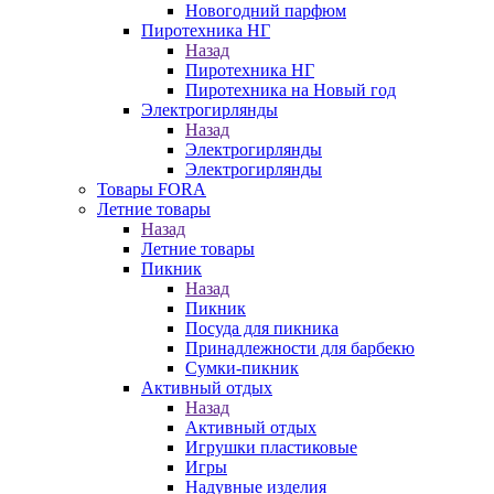
Новогодний парфюм
Пиротехника НГ
Назад
Пиротехника НГ
Пиротехника на Новый год
Электрогирлянды
Назад
Электрогирлянды
Электрогирлянды
Товары FORA
Летние товары
Назад
Летние товары
Пикник
Назад
Пикник
Посуда для пикника
Принадлежности для барбекю
Сумки-пикник
Активный отдых
Назад
Активный отдых
Игрушки пластиковые
Игры
Надувные изделия