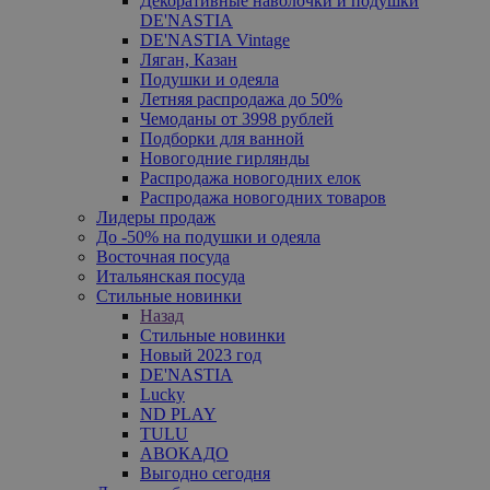
Декоративные наволочки и подушки
DE'NASTIA
DE'NASTIA Vintage
Ляган, Казан
Подушки и одеяла
Летняя распродажа до 50%
Чемоданы от 3998 рублей
Подборки для ванной
Новогодние гирлянды
Распродажа новогодних елок
Распродажа новогодних товаров
Лидеры продаж
До -50% на подушки и одеяла
Восточная посуда
Итальянская посуда
Стильные новинки
Назад
Стильные новинки
Новый 2023 год
DE'NASTIA
Lucky
ND PLAY
TULU
АВОКАДО
Выгодно сегодня