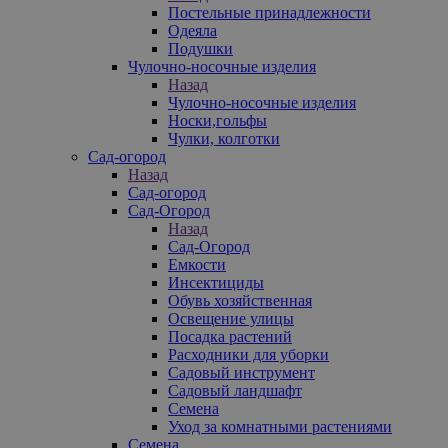
Постельные принадлежности
Одеяла
Подушки
Чулочно-носочные изделия
Назад
Чулочно-носочные изделия
Носки,гольфы
Чулки, колготки
Сад-огород
Назад
Сад-огород
Сад-Огород
Назад
Сад-Огород
Емкости
Инсектициды
Обувь хозяйственная
Освещение улицы
Посадка растений
Расходники для уборки
Садовый инструмент
Садовый ландшафт
Семена
Уход за комнатными растениями
Семена