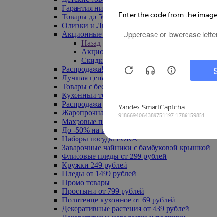
Гарантия низкой цены
Товары до 500 руб
Оливки и Лимоны
Акционные товары
Назад
Акционные товары
Скидка 20% по промокоду
Распродажа! Ульяновск до -70%
Лучшая цена
Товары с бесплатной доставкой
Кухонный текстиль
Распродажа до -50%
Жаропрочная посуда
Махровые полотенца
До -50% на ковры
Наборы посуды FORA
Заварочные чайники с бамбуковой крышкой
Флисовые пледы от 299 рублей
Кружки 249 рублей
Пледы от 1499 рублей
Промо товары
Простыни от 799 рублей
Полотенце кухонное от 69 рублей
Декоративные растения от 439 рублей