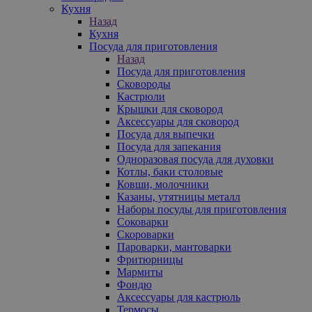
Кухня
Назад
Кухня
Посуда для приготовления
Назад
Посуда для приготовления
Сковороды
Кастрюли
Крышки для сковород
Аксессуары для сковород
Посуда для выпечки
Посуда для запекания
Одноразовая посуда для духовки
Котлы, баки столовые
Ковши, молочники
Казаны, утятницы металл
Наборы посуды для приготовления
Соковарки
Скороварки
Пароварки, мантоварки
Фритюрницы
Мармиты
Фондю
Аксессуары для кастрюль
Термосы