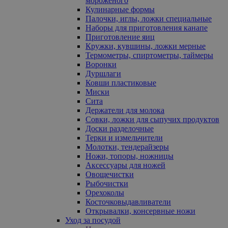
мороженого
Кулинарные формы
Палочки, иглы, ложки специальные
Наборы для приготовления канапе
Приготовление яиц
Кружки, кувшины, ложки мерные
Термометры, спиртометры, таймеры
Воронки
Дуршлаги
Ковши пластиковые
Миски
Сита
Держатели для молока
Совки, ложки для сыпучих продуктов
Доски разделочные
Терки и измельчители
Молотки, тендерайзеры
Ножи, топоры, ножницы
Аксессуары для ножей
Овощечистки
Рыбочистки
Орехоколы
Косточковыдавливатели
Открывалки, консервные ножи
Уход за посудой