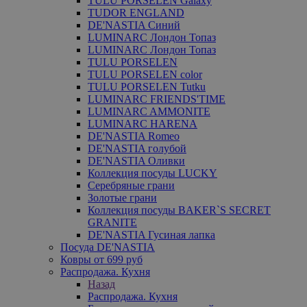
TULU PORSELEN Galaxy
TUDOR ENGLAND
DE'NASTIA Синий
LUMINARC Лондон Топаз
LUMINARC Лондон Топаз
TULU PORSELEN
TULU PORSELEN color
TULU PORSELEN Tutku
LUMINARC FRIENDS'TIME
LUMINARC AMMONITE
LUMINARC HARENA
DE'NASTIA Romeo
DE'NASTIA голубой
DE'NASTIA Оливки
Коллекция посуды LUCKY
Серебряные грани
Золотые грани
Коллекция посуды BAKER`S SECRET
GRANITE
DE'NASTIA Гусиная лапка
Посуда DE'NASTIA
Ковры от 699 руб
Распродажа. Кухня
Назад
Распродажа. Кухня