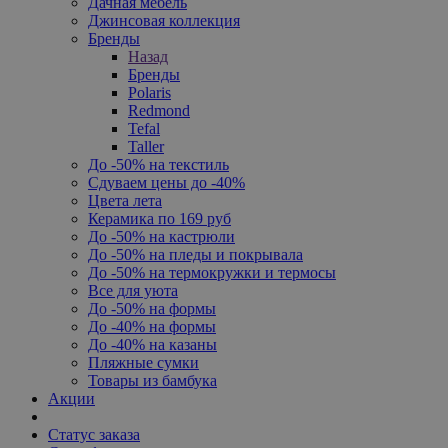
Дачная мебель
Джинсовая коллекция
Бренды
Назад
Бренды
Polaris
Redmond
Tefal
Taller
До -50% на текстиль
Сдуваем цены до -40%
Цвета лета
Керамика по 169 руб
До -50% на кастрюли
До -50% на пледы и покрывала
До -50% на термокружки и термосы
Все для уюта
До -50% на формы
До -40% на формы
До -40% на казаны
Пляжные сумки
Товары из бамбука
Акции
Статус заказа