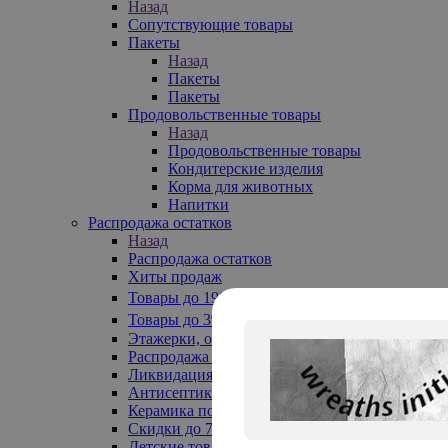
Назад
Сопутствующие товары
Пакеты
Назад
Пакеты
Пакеты
Продовольственные товары
Назад
Продовольственные товары
Кондитерские изделия
Корма для животных
Напитки
Распродажа остатков
Назад
Распродажа остатков
Хиты продаж
Товары до 199₽
Товары до 399₽
Этажерки, обувницы
Распродажа текстиля до -50%
Ликвидация до -70%
Антисептики
Керамика по 129 руб
Скидки до 70%
Детские товары