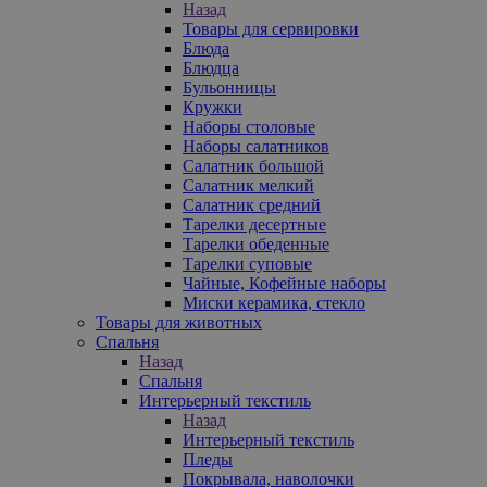
Назад
Товары для сервировки
Блюда
Блюдца
Бульонницы
Кружки
Наборы столовые
Наборы салатников
Салатник большой
Салатник мелкий
Салатник средний
Тарелки десертные
Тарелки обеденные
Тарелки суповые
Чайные, Кофейные наборы
Миски керамика, стекло
Товары для животных
Спальня
Назад
Спальня
Интерьерный текстиль
Назад
Интерьерный текстиль
Пледы
Покрывала, наволочки