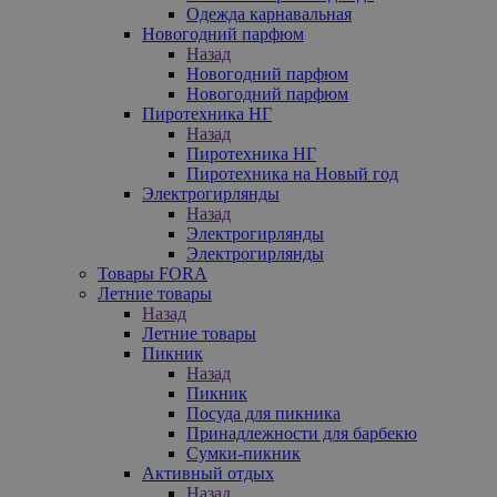
Одежда карнавальная
Новогодний парфюм
Назад
Новогодний парфюм
Новогодний парфюм
Пиротехника НГ
Назад
Пиротехника НГ
Пиротехника на Новый год
Электрогирлянды
Назад
Электрогирлянды
Электрогирлянды
Товары FORA
Летние товары
Назад
Летние товары
Пикник
Назад
Пикник
Посуда для пикника
Принадлежности для барбекю
Сумки-пикник
Активный отдых
Назад