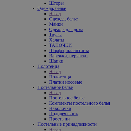
Шторы
Одежда, белье
Назад
Одежда, белье
Майки
Одежда для дома
Трусы
Халаты
ТАПОЧКИ
Шарфы, палантины
Варежки, перчатки
Шапки
Полотенца
Назад
Полотенца
Платки носовые
Постельное белье
Назад
Постельное белье
Комплекты постельного белья
Наволочки
Пододеяльник
Простыни
Постельные принадлежности
Назад