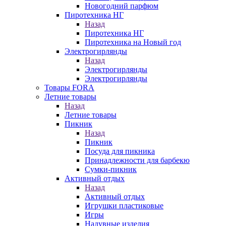
Новогодний парфюм
Пиротехника НГ
Назад
Пиротехника НГ
Пиротехника на Новый год
Электрогирлянды
Назад
Электрогирлянды
Электрогирлянды
Товары FORA
Летние товары
Назад
Летние товары
Пикник
Назад
Пикник
Посуда для пикника
Принадлежности для барбекю
Сумки-пикник
Активный отдых
Назад
Активный отдых
Игрушки пластиковые
Игры
Надувные изделия