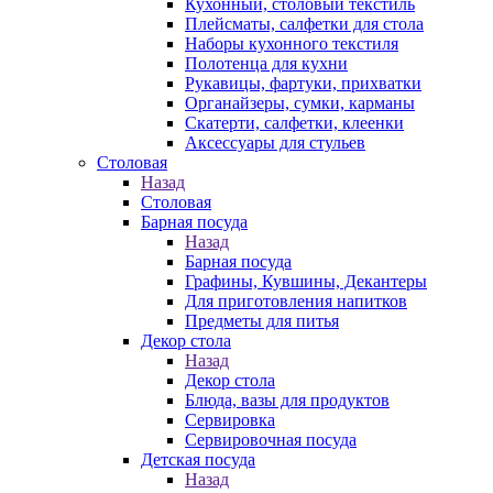
Кухонный, столовый текстиль
Плейсматы, салфетки для стола
Наборы кухонного текстиля
Полотенца для кухни
Рукавицы, фартуки, прихватки
Органайзеры, сумки, карманы
Скатерти, салфетки, клеенки
Аксессуары для стульев
Столовая
Назад
Столовая
Барная посуда
Назад
Барная посуда
Графины, Кувшины, Декантеры
Для приготовления напитков
Предметы для питья
Декор стола
Назад
Декор стола
Блюда, вазы для продуктов
Сервировка
Сервировочная посуда
Детская посуда
Назад