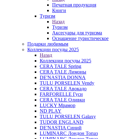
Печатная продукция
Книги
Туризм
Назад
Туризм
Аксесуары для туризма
Оснащение туристическое
Подарки любимым
Коллекции посуды 2025
Назад
Коллекции посуды 2025
CERA TALE Spring
CERA TALE Лимоны
DE'NASTIA DONNA
TULU PORSELEN Vendy
CERA TALE Авокадо
FARFORELLE Гуси
CERA TALE Оливки
LUCKY Мрамор
ND PLAY
TULU PORSELEN Galaxy
TUDOR ENGLAND
DE'NASTIA Синий
LUMINARC Лондон Топаз
LUMINARC Лондон Топаз