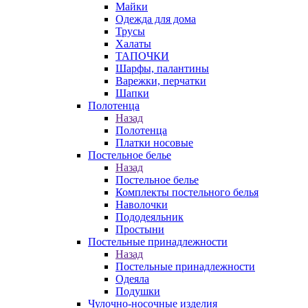
Майки
Одежда для дома
Трусы
Халаты
ТАПОЧКИ
Шарфы, палантины
Варежки, перчатки
Шапки
Полотенца
Назад
Полотенца
Платки носовые
Постельное белье
Назад
Постельное белье
Комплекты постельного белья
Наволочки
Пододеяльник
Простыни
Постельные принадлежности
Назад
Постельные принадлежности
Одеяла
Подушки
Чулочно-носочные изделия