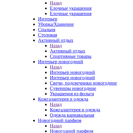
Назад
Елочные украшения
Елочные украшения
Интерьер
Уборка/Хранение
Спальня
Столовая
Активный отдых
Назад
Активный отдых
Спортивные товары
Интерьер новогодний
Назад
Интерьер новогодний
Интерьер новогодний
Свечи, подсвечники новогодние
Сувениры новогодние
Украшения из фольги
Кожгалантерея и одежда
Назад
Кожгалантерея и одежда
Одежда карнавальная
Новогодний парфюм
Назад
Новогодний парфюм