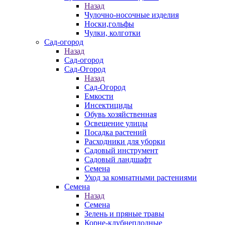
Назад
Чулочно-носочные изделия
Носки,гольфы
Чулки, колготки
Сад-огород
Назад
Сад-огород
Сад-Огород
Назад
Сад-Огород
Емкости
Инсектициды
Обувь хозяйственная
Освещение улицы
Посадка растений
Расходники для уборки
Садовый инструмент
Садовый ландшафт
Семена
Уход за комнатными растениями
Семена
Назад
Семена
Зелень и пряные травы
Корне-клубнеплодные