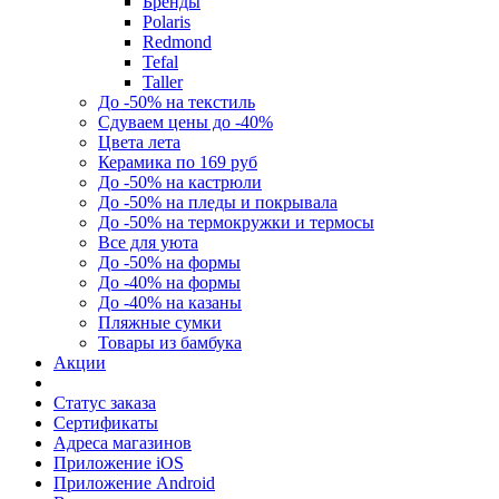
Бренды
Polaris
Redmond
Tefal
Taller
До -50% на текстиль
Сдуваем цены до -40%
Цвета лета
Керамика по 169 руб
До -50% на кастрюли
До -50% на пледы и покрывала
До -50% на термокружки и термосы
Все для уюта
До -50% на формы
До -40% на формы
До -40% на казаны
Пляжные сумки
Товары из бамбука
Акции
Статус заказа
Сертификаты
Адреса магазинов
Приложение iOS
Приложение Android