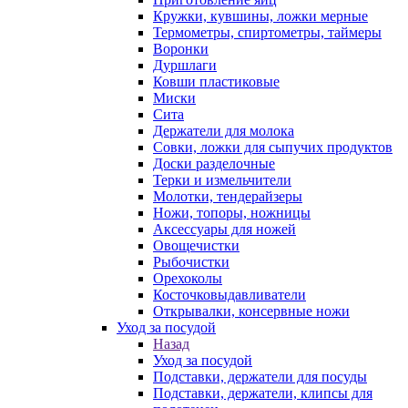
Кружки, кувшины, ложки мерные
Термометры, спиртометры, таймеры
Воронки
Дуршлаги
Ковши пластиковые
Миски
Сита
Держатели для молока
Совки, ложки для сыпучих продуктов
Доски разделочные
Терки и измельчители
Молотки, тендерайзеры
Ножи, топоры, ножницы
Аксессуары для ножей
Овощечистки
Рыбочистки
Орехоколы
Косточковыдавливатели
Открывалки, консервные ножи
Уход за посудой
Назад
Уход за посудой
Подставки, держатели для посуды
Подставки, держатели, клипсы для