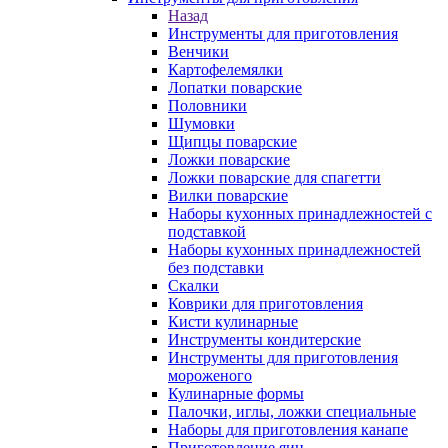
Назад
Инструменты для приготовления
Венчики
Картофелемялки
Лопатки поварские
Половники
Шумовки
Щипцы поварские
Ложки поварские
Ложки поварские для спагетти
Вилки поварские
Наборы кухонных принадлежностей с
подставкой
Наборы кухонных принадлежностей
без подставки
Скалки
Коврики для приготовления
Кисти кулинарные
Инструменты кондитерские
Инструменты для приготовления
мороженого
Кулинарные формы
Палочки, иглы, ложки специальные
Наборы для приготовления канапе
Приготовление яиц