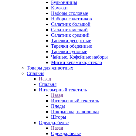
Бульонницы
Кружки
Наборы столовые
Наборы салатников
Салатник большой
Салатник мелкий
Салатник средний
Тарелки десертные
Тарелки обеденные
Тарелки суповые
Чайные, Кофейные наборы
Миски керамика, стекло
Товары для животных
Спальня
Назад
Спальня
Интерьерный текстиль
Назад
Интерьерный текстиль
Пледы
Покрывала, наволочки
Шторы
Одежда, белье
Назад
Одежда, белье