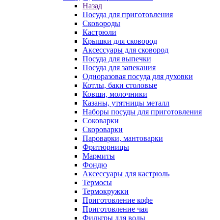
Назад
Посуда для приготовления
Сковороды
Кастрюли
Крышки для сковород
Аксессуары для сковород
Посуда для выпечки
Посуда для запекания
Одноразовая посуда для духовки
Котлы, баки столовые
Ковши, молочники
Казаны, утятницы металл
Наборы посуды для приготовления
Соковарки
Скороварки
Пароварки, мантоварки
Фритюрницы
Мармиты
Фондю
Аксессуары для кастрюль
Термосы
Термокружки
Приготовление кофе
Приготовление чая
Фильтры для воды