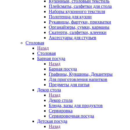
Кухонный, столовый текстиль
Плейсматы, салфетки для стола
Наборы кухонного текстиля
Полотенца для кухни
Рукавицы, фартуки, прихватки
Органайзеры, сумки, карманы
Скатерти, салфетки, клеенки
Аксессуары для стульев
Столовая
Назад
Столовая
Барная посуда
Назад
Барная посуда
Графины, Кувшины, Декантеры
Для приготовления напитков
Предметы для питья
Декор стола
Назад
Декор стола
Блюда, вазы для продуктов
Сервировка
Сервировочная посуда
Детская посуда
Назад