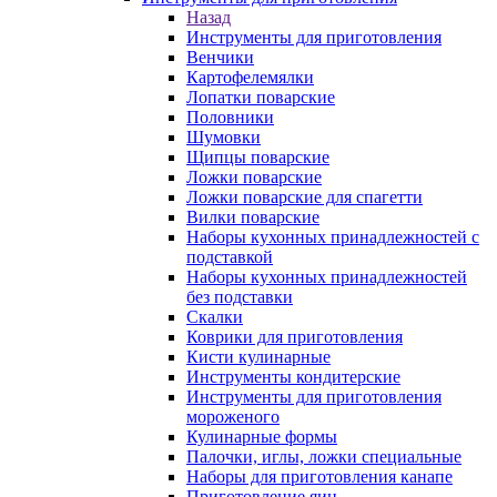
Назад
Инструменты для приготовления
Венчики
Картофелемялки
Лопатки поварские
Половники
Шумовки
Щипцы поварские
Ложки поварские
Ложки поварские для спагетти
Вилки поварские
Наборы кухонных принадлежностей с
подставкой
Наборы кухонных принадлежностей
без подставки
Скалки
Коврики для приготовления
Кисти кулинарные
Инструменты кондитерские
Инструменты для приготовления
мороженого
Кулинарные формы
Палочки, иглы, ложки специальные
Наборы для приготовления канапе
Приготовление яиц