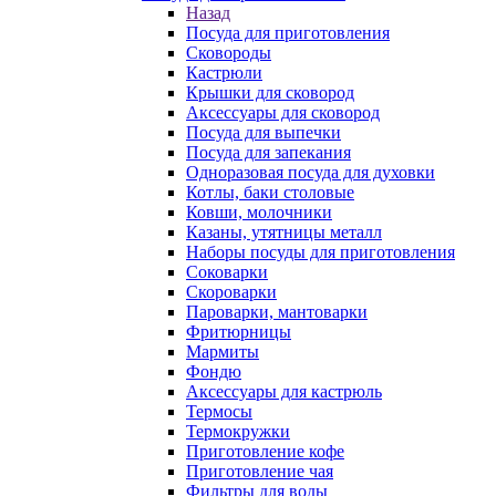
Назад
Посуда для приготовления
Сковороды
Кастрюли
Крышки для сковород
Аксессуары для сковород
Посуда для выпечки
Посуда для запекания
Одноразовая посуда для духовки
Котлы, баки столовые
Ковши, молочники
Казаны, утятницы металл
Наборы посуды для приготовления
Соковарки
Скороварки
Пароварки, мантоварки
Фритюрницы
Мармиты
Фондю
Аксессуары для кастрюль
Термосы
Термокружки
Приготовление кофе
Приготовление чая
Фильтры для воды