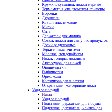
Кружки, кувшины, ложки мерные
Термометры, спиртометры, таймеры
Воронки
Дуршлаги
Ковши пластиковые
Миски
Сита
Держатели для молока
Совки, ложки для сыпучих продуктов
Доски разделочные
Терки и измельчители
Молотки, тендерайзеры
Ножи, топоры, ножницы
Аксессуары для ножей
Овощечистки
Рыбочистки
Орехоколы
Косточковыдавливатели
Открывалки, консервные ножи
Уход за посудой
Назад
Уход за посудой
Подставки, держатели для посуды
Подставки, держатели, клипсы для