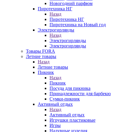
Новогодний парфюм
Пиротехника НГ
Назад
Пиротехника НГ
Пиротехника на Новый год
Электрогирлянды
Назад
Электрогирлянды
Электрогирлянды
Товары FORA
Летние товары
Назад
Летние товары
Пикник
Назад
Пикник
Посуда для пикника
Принадлежности для барбекю
Сумки-пикник
Активный отдых
Назад
Активный отдых
Игрушки пластиковые
Игры
Надувные изделия