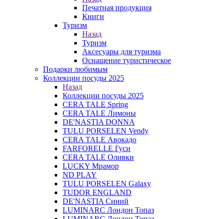
Печатная продукция
Книги
Туризм
Назад
Туризм
Аксесуары для туризма
Оснащение туристическое
Подарки любимым
Коллекции посуды 2025
Назад
Коллекции посуды 2025
CERA TALE Spring
CERA TALE Лимоны
DE'NASTIA DONNA
TULU PORSELEN Vendy
CERA TALE Авокадо
FARFORELLE Гуси
CERA TALE Оливки
LUCKY Мрамор
ND PLAY
TULU PORSELEN Galaxy
TUDOR ENGLAND
DE'NASTIA Синий
LUMINARC Лондон Топаз
LUMINARC Лондон Топаз