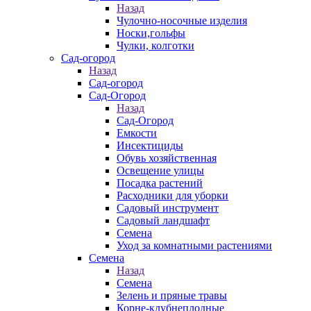
Назад
Чулочно-носочные изделия
Носки,гольфы
Чулки, колготки
Сад-огород
Назад
Сад-огород
Сад-Огород
Назад
Сад-Огород
Емкости
Инсектициды
Обувь хозяйственная
Освещение улицы
Посадка растений
Расходники для уборки
Садовый инструмент
Садовый ландшафт
Семена
Уход за комнатными растениями
Семена
Назад
Семена
Зелень и пряные травы
Корне-клубнеплодные