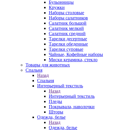
Бульонницы
Кружки
Наборы столовые
Наборы салатников
Салатник большой
Салатник мелкий
Салатник средний
Тарелки десертные
Тарелки обеденные
Тарелки суповые
Чайные, Кофейные наборы
Миски керамика, стекло
Товары для животных
Спальня
Назад
Спальня
Интерьерный текстиль
Назад
Интерьерный текстиль
Пледы
Покрывала, наволочки
Шторы
Одежда, белье
Назад
Одежда, белье