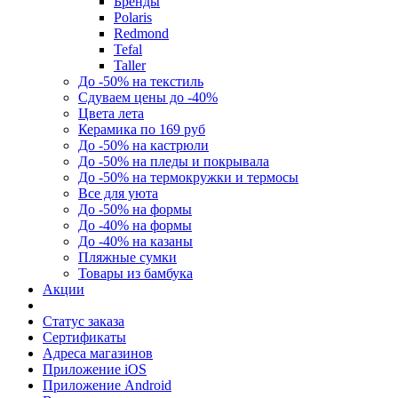
Бренды
Polaris
Redmond
Tefal
Taller
До -50% на текстиль
Сдуваем цены до -40%
Цвета лета
Керамика по 169 руб
До -50% на кастрюли
До -50% на пледы и покрывала
До -50% на термокружки и термосы
Все для уюта
До -50% на формы
До -40% на формы
До -40% на казаны
Пляжные сумки
Товары из бамбука
Акции
Статус заказа
Сертификаты
Адреса магазинов
Приложение iOS
Приложение Android