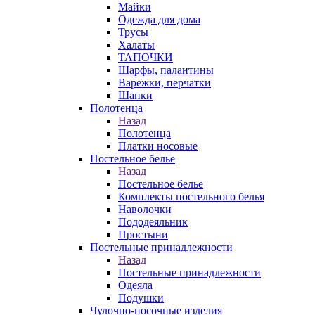
Майки
Одежда для дома
Трусы
Халаты
ТАПОЧКИ
Шарфы, палантины
Варежки, перчатки
Шапки
Полотенца
Назад
Полотенца
Платки носовые
Постельное белье
Назад
Постельное белье
Комплекты постельного белья
Наволочки
Пододеяльник
Простыни
Постельные принадлежности
Назад
Постельные принадлежности
Одеяла
Подушки
Чулочно-носочные изделия