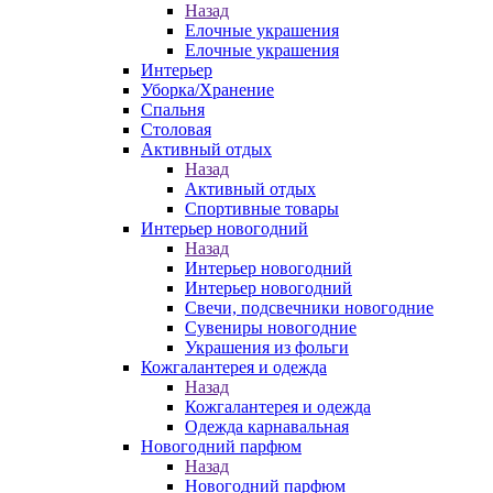
Назад
Елочные украшения
Елочные украшения
Интерьер
Уборка/Хранение
Спальня
Столовая
Активный отдых
Назад
Активный отдых
Спортивные товары
Интерьер новогодний
Назад
Интерьер новогодний
Интерьер новогодний
Свечи, подсвечники новогодние
Сувениры новогодние
Украшения из фольги
Кожгалантерея и одежда
Назад
Кожгалантерея и одежда
Одежда карнавальная
Новогодний парфюм
Назад
Новогодний парфюм